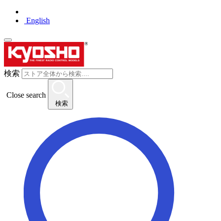
English
検索
Close search
検索