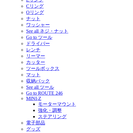
Cリング
Oリング
ナット
ワッシャー
See all ネジ・ナット
Go to ツール
ドライバー
レンチ
リーマー
カッター
ツールボックス
マット
収納バック
See all ツール
Go to ROUTE 246
MINI-Z
モーターマウント
強化・調整
ステアリング
電子部品
グッズ