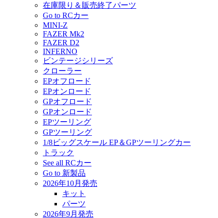
在庫限り＆販売終了パーツ
Go to RCカー
MINI-Z
FAZER Mk2
FAZER D2
INFERNO
ビンテージシリーズ
クローラー
EPオフロード
EPオンロード
GPオフロード
GPオンロード
EPツーリング
GPツーリング
1/8ビッグスケール EP＆GPツーリングカー
トラック
See all RCカー
Go to 新製品
2026年10月発売
キット
パーツ
2026年9月発売