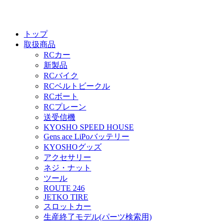
トップ
取扱商品
RCカー
新製品
RCバイク
RCベルトビークル
RCボート
RCプレーン
送受信機
KYOSHO SPEED HOUSE
Gens ace LiPoバッテリー
KYOSHOグッズ
アクセサリー
ネジ・ナット
ツール
ROUTE 246
JETKO TIRE
スロットカー
生産終了モデル(パーツ検索用)