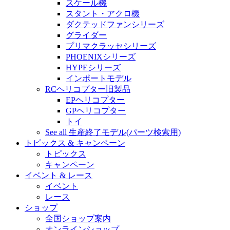
スケール機
スタント・アクロ機
ダクテッドファンシリーズ
グライダー
プリマクラッセシリーズ
PHOENIXシリーズ
HYPEシリーズ
インポートモデル
RCヘリコプター旧製品
EPヘリコプター
GPヘリコプター
トイ
See all 生産終了モデル(パーツ検索用)
トピックス & キャンペーン
トピックス
キャンペーン
イベント & レース
イベント
レース
ショップ
全国ショップ案内
オンラインショップ