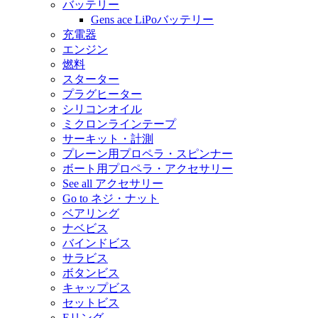
バッテリー
Gens ace LiPoバッテリー
充電器
エンジン
燃料
スターター
プラグヒーター
シリコンオイル
ミクロンラインテープ
サーキット・計測
プレーン用プロペラ・スピンナー
ボート用プロペラ・アクセサリー
See all アクセサリー
Go to ネジ・ナット
ベアリング
ナベビス
バインドビス
サラビス
ボタンビス
キャップビス
セットビス
Eリング