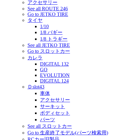
アクセサリー
See all ROUTE 246
Go to JETKO TIRE
タイヤ
1/10
1/8 バギー
1/8 トラギー
See all JETKO TIRE
Go to スロットカー
カレラ
DIGITAL 132
GO
EVOLUTION
DIGITAL 124
Ｄslot43
車体
アクセサリー
サーキット
ボディセット
パーツ
See all スロットカー
Go to 生産終了モデル(パーツ検索用)
RCカー旧製品