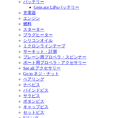
バッテリー
Gens ace LiPoバッテリー
充電器
エンジン
燃料
スターター
プラグヒーター
シリコンオイル
ミクロンラインテープ
サーキット・計測
プレーン用プロペラ・スピンナー
ボート用プロペラ・アクセサリー
See all アクセサリー
Go to ネジ・ナット
ベアリング
ナベビス
バインドビス
サラビス
ボタンビス
キャップビス
セットビス
Eリング