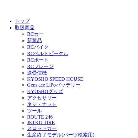
トップ
取扱商品
RCカー
新製品
RCバイク
RCベルトビークル
RCボート
RCプレーン
送受信機
KYOSHO SPEED HOUSE
Gens ace LiPoバッテリー
KYOSHOグッズ
アクセサリー
ネジ・ナット
ツール
ROUTE 246
JETKO TIRE
スロットカー
生産終了モデル(パーツ検索用)