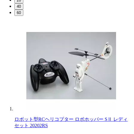
20
40
60
ロボット型RCヘリコプター ロボホッパー SⅡ レディ
セット 20202RS