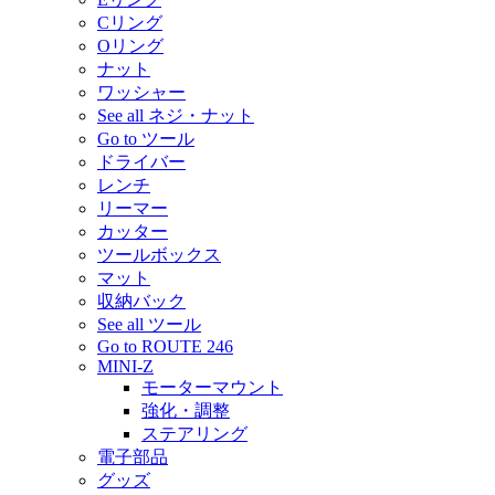
Cリング
Oリング
ナット
ワッシャー
See all ネジ・ナット
Go to ツール
ドライバー
レンチ
リーマー
カッター
ツールボックス
マット
収納バック
See all ツール
Go to ROUTE 246
MINI-Z
モーターマウント
強化・調整
ステアリング
電子部品
グッズ