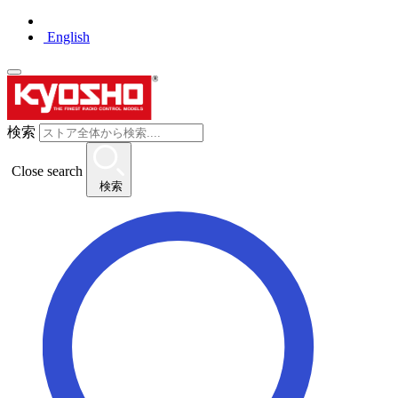
English
検索
Close search
検索