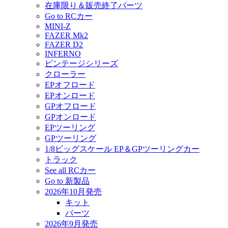
在庫限り＆販売終了パーツ
Go to RCカー
MINI-Z
FAZER Mk2
FAZER D2
INFERNO
ビンテージシリーズ
クローラー
EPオフロード
EPオンロード
GPオフロード
GPオンロード
EPツーリング
GPツーリング
1/8ビッグスケール EP＆GPツーリングカー
トラック
See all RCカー
Go to 新製品
2026年10月発売
キット
パーツ
2026年9月発売