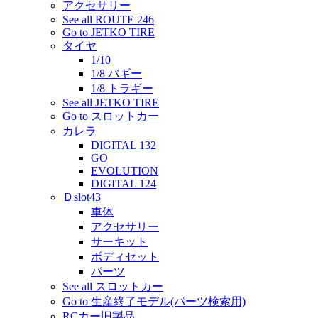
アクセサリー
See all ROUTE 246
Go to JETKO TIRE
タイヤ
1/10
1/8 バギー
1/8 トラギー
See all JETKO TIRE
Go to スロットカー
カレラ
DIGITAL 132
GO
EVOLUTION
DIGITAL 124
Ｄslot43
車体
アクセサリー
サーキット
ボディセット
パーツ
See all スロットカー
Go to 生産終了モデル(パーツ検索用)
RCカー旧製品