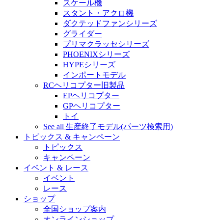
スケール機
スタント・アクロ機
ダクテッドファンシリーズ
グライダー
プリマクラッセシリーズ
PHOENIXシリーズ
HYPEシリーズ
インポートモデル
RCヘリコプター旧製品
EPヘリコプター
GPヘリコプター
トイ
See all 生産終了モデル(パーツ検索用)
トピックス & キャンペーン
トピックス
キャンペーン
イベント & レース
イベント
レース
ショップ
全国ショップ案内
オンラインショップ