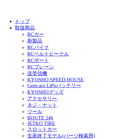
トップ
取扱商品
RCカー
新製品
RCバイク
RCベルトビークル
RCボート
RCプレーン
送受信機
KYOSHO SPEED HOUSE
Gens ace LiPoバッテリー
KYOSHOグッズ
アクセサリー
ネジ・ナット
ツール
ROUTE 246
JETKO TIRE
スロットカー
生産終了モデル(パーツ検索用)