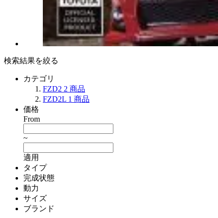
検索結果を絞る
カテゴリ
FZD2
2
商品
FZD2L
1
商品
価格
From
~
適用
タイプ
完成状態
動力
サイズ
ブランド