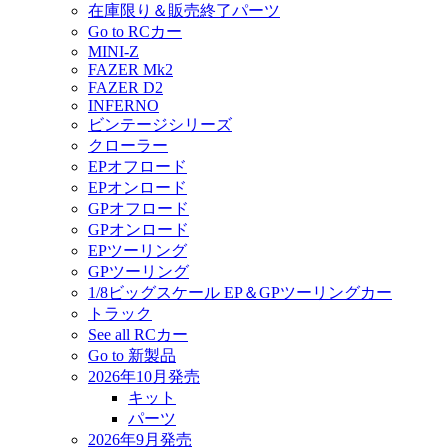
在庫限り＆販売終了パーツ
Go to RCカー
MINI-Z
FAZER Mk2
FAZER D2
INFERNO
ビンテージシリーズ
クローラー
EPオフロード
EPオンロード
GPオフロード
GPオンロード
EPツーリング
GPツーリング
1/8ビッグスケール EP＆GPツーリングカー
トラック
See all RCカー
Go to 新製品
2026年10月発売
キット
パーツ
2026年9月発売