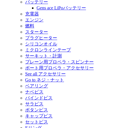
バッテリー
Gens ace LiPoバッテリー
充電器
エンジン
燃料
スターター
プラグヒーター
シリコンオイル
ミクロンラインテープ
サーキット・計測
プレーン用プロペラ・スピンナー
ボート用プロペラ・アクセサリー
See all アクセサリー
Go to ネジ・ナット
ベアリング
ナベビス
バインドビス
サラビス
ボタンビス
キャップビス
セットビス
Eリング