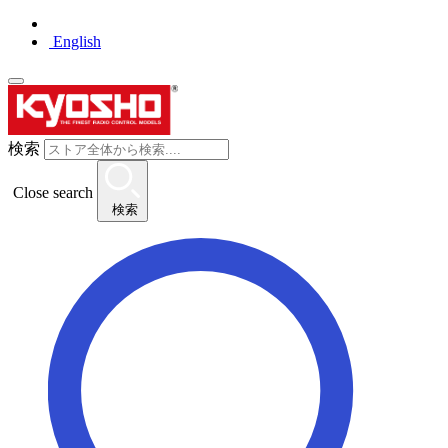
English
検索
Close search
検索