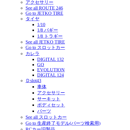
アクセサリー
See all ROUTE 246
Go to JETKO TIRE
タイヤ
1/10
1/8 バギー
1/8 トラギー
See all JETKO TIRE
Go to スロットカー
カレラ
DIGITAL 132
GO
EVOLUTION
DIGITAL 124
Ｄslot43
車体
アクセサリー
サーキット
ボディセット
パーツ
See all スロットカー
Go to 生産終了モデル(パーツ検索用)
RCカー旧製品