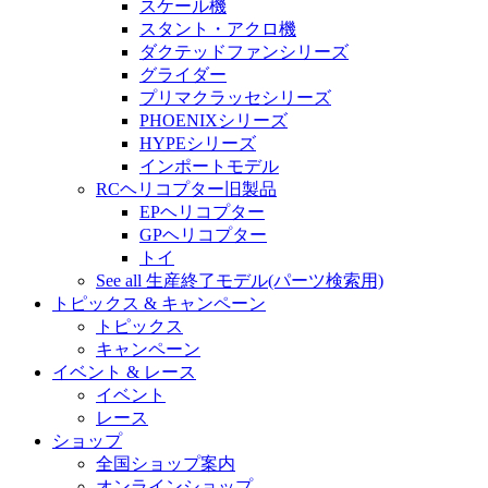
スケール機
スタント・アクロ機
ダクテッドファンシリーズ
グライダー
プリマクラッセシリーズ
PHOENIXシリーズ
HYPEシリーズ
インポートモデル
RCヘリコプター旧製品
EPヘリコプター
GPヘリコプター
トイ
See all 生産終了モデル(パーツ検索用)
トピックス & キャンペーン
トピックス
キャンペーン
イベント & レース
イベント
レース
ショップ
全国ショップ案内
オンラインショップ