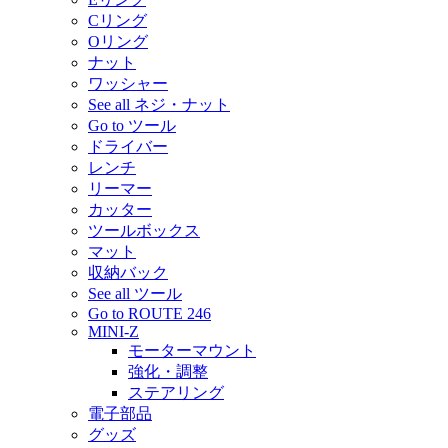
Cリング
Oリング
ナット
ワッシャー
See all ネジ・ナット
Go to ツール
ドライバー
レンチ
リーマー
カッター
ツールボックス
マット
収納バック
See all ツール
Go to ROUTE 246
MINI-Z
モーターマウント
強化・調整
ステアリング
電子部品
グッズ