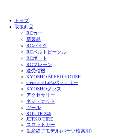
トップ
取扱商品
RCカー
新製品
RCバイク
RCベルトビークル
RCボート
RCプレーン
送受信機
KYOSHO SPEED HOUSE
Gens ace LiPoバッテリー
KYOSHOグッズ
アクセサリー
ネジ・ナット
ツール
ROUTE 246
JETKO TIRE
スロットカー
生産終了モデル(パーツ検索用)