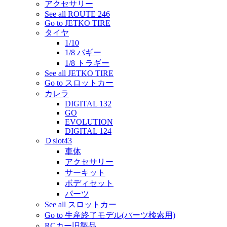
アクセサリー
See all ROUTE 246
Go to JETKO TIRE
タイヤ
1/10
1/8 バギー
1/8 トラギー
See all JETKO TIRE
Go to スロットカー
カレラ
DIGITAL 132
GO
EVOLUTION
DIGITAL 124
Ｄslot43
車体
アクセサリー
サーキット
ボディセット
パーツ
See all スロットカー
Go to 生産終了モデル(パーツ検索用)
RCカー旧製品