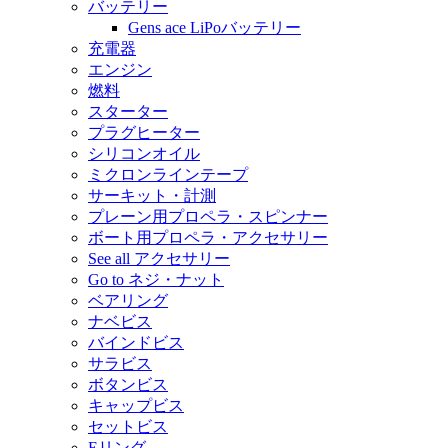
バッテリー
Gens ace LiPoバッテリー
充電器
エンジン
燃料
スターター
プラグヒーター
シリコンオイル
ミクロンラインテープ
サーキット・計測
プレーン用プロペラ・スピンナー
ボート用プロペラ・アクセサリー
See all アクセサリー
Go to ネジ・ナット
ベアリング
ナベビス
バインドビス
サラビス
ボタンビス
キャップビス
セットビス
Eリング