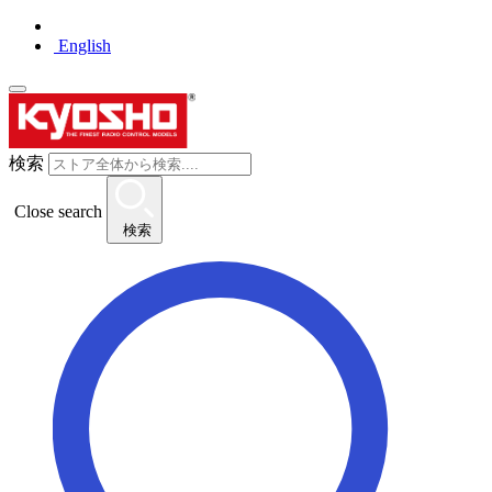
English
検索
Close search
検索