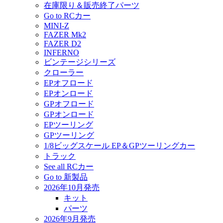
在庫限り＆販売終了パーツ
Go to RCカー
MINI-Z
FAZER Mk2
FAZER D2
INFERNO
ビンテージシリーズ
クローラー
EPオフロード
EPオンロード
GPオフロード
GPオンロード
EPツーリング
GPツーリング
1/8ビッグスケール EP＆GPツーリングカー
トラック
See all RCカー
Go to 新製品
2026年10月発売
キット
パーツ
2026年9月発売