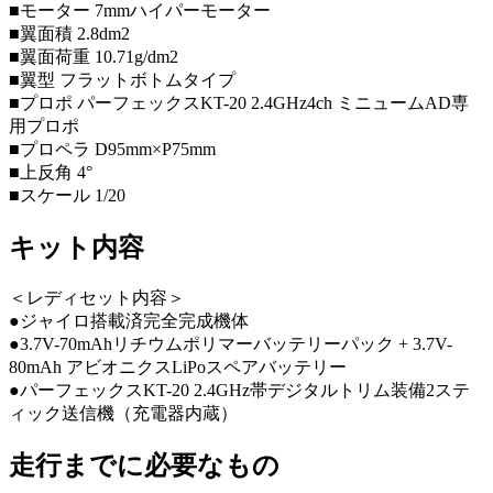
■モーター 7mmハイパーモーター
■翼面積 2.8dm2
■翼面荷重 10.71g/dm2
■翼型 フラットボトムタイプ
■プロポ パーフェックスKT-20 2.4GHz4ch ミニュームAD専
用プロポ
■プロペラ D95mm×P75mm
■上反角 4°
■スケール 1/20
キット内容
＜レディセット内容＞
●ジャイロ搭載済完全完成機体
●3.7V-70mAhリチウムポリマーバッテリーパック + 3.7V-
80mAh アビオニクスLiPoスペアバッテリー
●パーフェックスKT-20 2.4GHz帯デジタルトリム装備2ステ
ィック送信機（充電器内蔵）
走行までに必要なもの