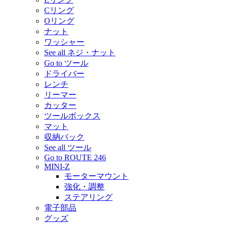
Cリング
Oリング
ナット
ワッシャー
See all ネジ・ナット
Go to ツール
ドライバー
レンチ
リーマー
カッター
ツールボックス
マット
収納バック
See all ツール
Go to ROUTE 246
MINI-Z
モーターマウント
強化・調整
ステアリング
電子部品
グッズ