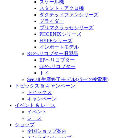
スケール機
スタント・アクロ機
ダクテッドファンシリーズ
グライダー
プリマクラッセシリーズ
PHOENIXシリーズ
HYPEシリーズ
インポートモデル
RCヘリコプター旧製品
EPヘリコプター
GPヘリコプター
トイ
See all 生産終了モデル(パーツ検索用)
トピックス & キャンペーン
トピックス
キャンペーン
イベント & レース
イベント
レース
ショップ
全国ショップ案内
オンラインショップ