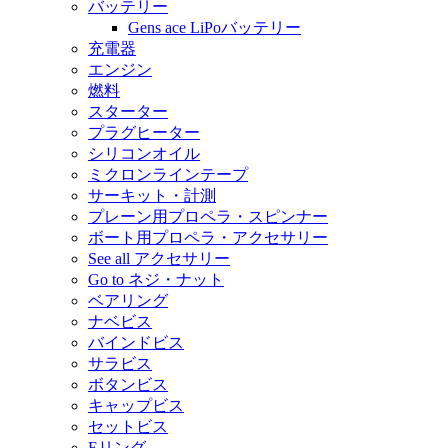
バッテリー
Gens ace LiPoバッテリー
充電器
エンジン
燃料
スターター
プラグヒーター
シリコンオイル
ミクロンラインテープ
サーキット・計測
プレーン用プロペラ・スピンナー
ボート用プロペラ・アクセサリー
See all アクセサリー
Go to ネジ・ナット
ベアリング
ナベビス
バインドビス
サラビス
ボタンビス
キャップビス
セットビス
Eリング