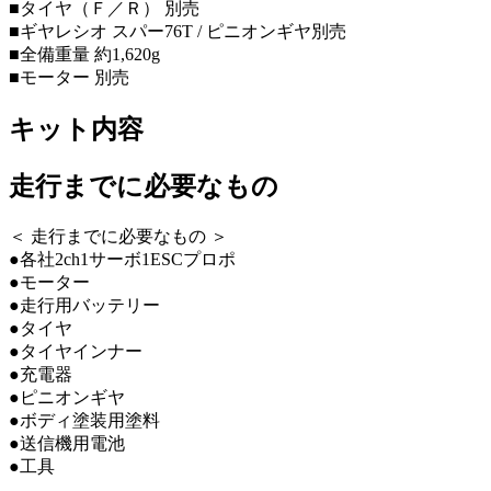
■タイヤ（Ｆ／Ｒ） 別売
■ギヤレシオ スパー76T / ピニオンギヤ別売
■全備重量 約1,620g
■モーター 別売
キット内容
走行までに必要なもの
＜ 走行までに必要なもの ＞
●各社2ch1サーボ1ESCプロポ
●モーター
●走行用バッテリー
●タイヤ
●タイヤインナー
●充電器
●ピニオンギヤ
●ボディ塗装用塗料
●送信機用電池
●工具