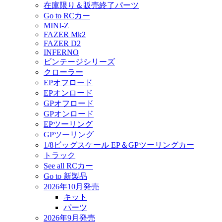
在庫限り＆販売終了パーツ
Go to RCカー
MINI-Z
FAZER Mk2
FAZER D2
INFERNO
ビンテージシリーズ
クローラー
EPオフロード
EPオンロード
GPオフロード
GPオンロード
EPツーリング
GPツーリング
1/8ビッグスケール EP＆GPツーリングカー
トラック
See all RCカー
Go to 新製品
2026年10月発売
キット
パーツ
2026年9月発売