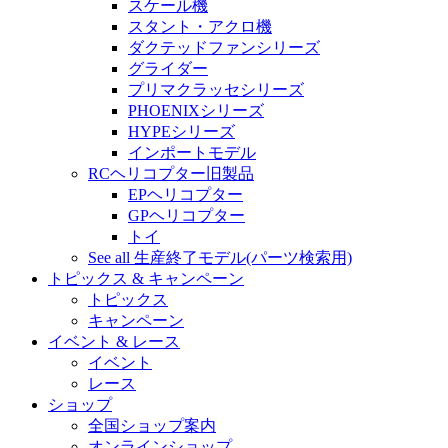
スケール機
スタント・アクロ機
ダクテッドファンシリーズ
グライダー
プリマクラッセシリーズ
PHOENIXシリーズ
HYPEシリーズ
インポートモデル
RCヘリコプター旧製品
EPヘリコプター
GPヘリコプター
トイ
See all 生産終了モデル(パーツ検索用)
トピックス & キャンペーン
トピックス
キャンペーン
イベント & レース
イベント
レース
ショップ
全国ショップ案内
オンラインショップ