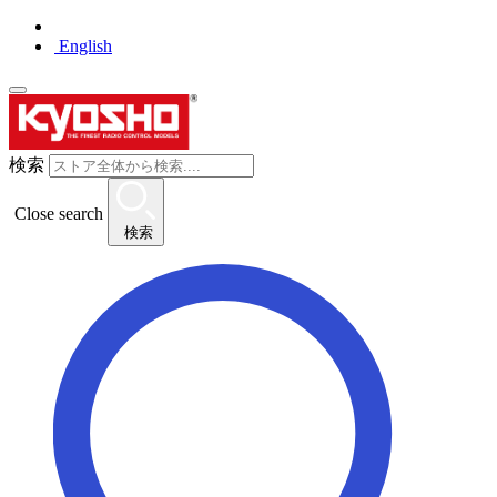
English
検索
Close search
検索