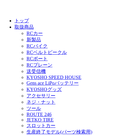
トップ
取扱商品
RCカー
新製品
RCバイク
RCベルトビークル
RCボート
RCプレーン
送受信機
KYOSHO SPEED HOUSE
Gens ace LiPoバッテリー
KYOSHOグッズ
アクセサリー
ネジ・ナット
ツール
ROUTE 246
JETKO TIRE
スロットカー
生産終了モデル(パーツ検索用)