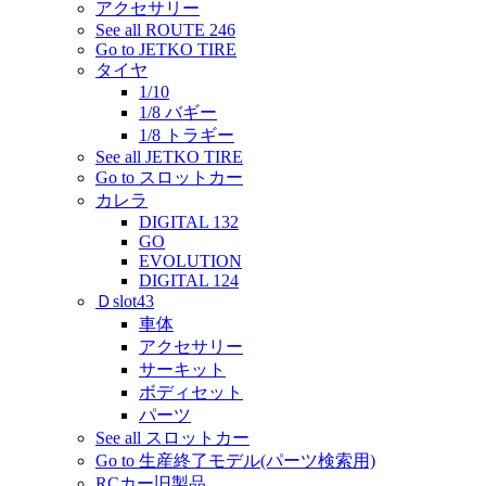
アクセサリー
See all ROUTE 246
Go to JETKO TIRE
タイヤ
1/10
1/8 バギー
1/8 トラギー
See all JETKO TIRE
Go to スロットカー
カレラ
DIGITAL 132
GO
EVOLUTION
DIGITAL 124
Ｄslot43
車体
アクセサリー
サーキット
ボディセット
パーツ
See all スロットカー
Go to 生産終了モデル(パーツ検索用)
RCカー旧製品