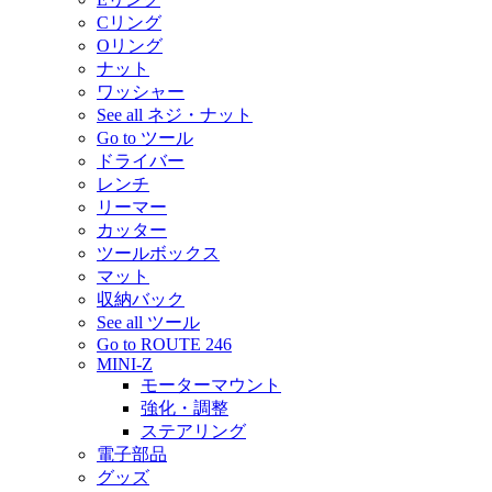
Cリング
Oリング
ナット
ワッシャー
See all ネジ・ナット
Go to ツール
ドライバー
レンチ
リーマー
カッター
ツールボックス
マット
収納バック
See all ツール
Go to ROUTE 246
MINI-Z
モーターマウント
強化・調整
ステアリング
電子部品
グッズ