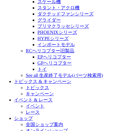
スケール機
スタント・アクロ機
ダクテッドファンシリーズ
グライダー
プリマクラッセシリーズ
PHOENIXシリーズ
HYPEシリーズ
インポートモデル
RCヘリコプター旧製品
EPヘリコプター
GPヘリコプター
トイ
See all 生産終了モデル(パーツ検索用)
トピックス & キャンペーン
トピックス
キャンペーン
イベント & レース
イベント
レース
ショップ
全国ショップ案内
オンラインショップ