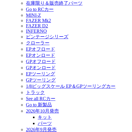
在庫限り＆販売終了パーツ
Go to RCカー
MINI-Z
FAZER Mk2
FAZER D2
INFERNO
ビンテージシリーズ
クローラー
EPオフロード
EPオンロード
GPオフロード
GPオンロード
EPツーリング
GPツーリング
1/8ビッグスケール EP＆GPツーリングカー
トラック
See all RCカー
Go to 新製品
2026年10月発売
キット
パーツ
2026年9月発売