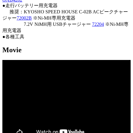
●走行バッテリー用充電器
推奨：KYOSHO SPEED HOUSE C-02B ACピークチャー
ジャー
72002B
※Ni-MH専用充電器
7.2V NiMH用 USBチャージャー
72204
※Ni-MH専
用充電器
●各種工具
Movie