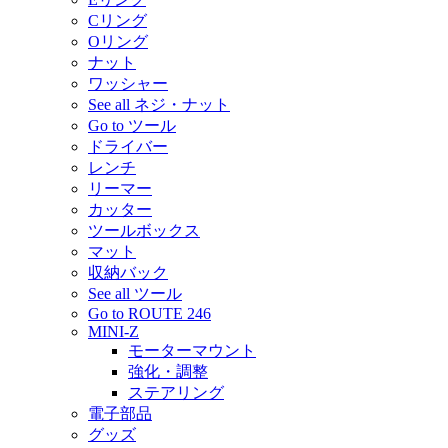
Cリング
Oリング
ナット
ワッシャー
See all ネジ・ナット
Go to ツール
ドライバー
レンチ
リーマー
カッター
ツールボックス
マット
収納バック
See all ツール
Go to ROUTE 246
MINI-Z
モーターマウント
強化・調整
ステアリング
電子部品
グッズ