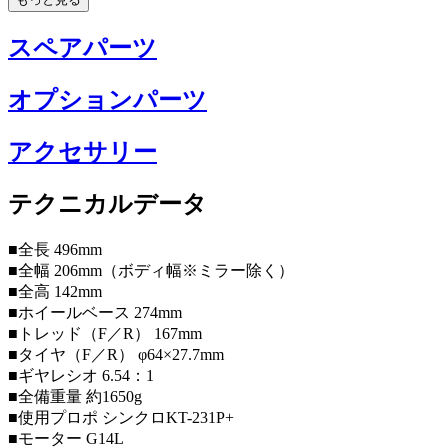
スペアパーツ
オプションパーツ
アクセサリー
テクニカルデータ
■全長 496mm
■全幅 206mm（ボディ幅※ミラー除く）
■全高 142mm
■ホイールベース 274mm
■トレッド（F／R） 167mm
■タイヤ（F／R） φ64×27.7mm
■ギヤレシオ 6.54：1
■全備重量 約1650g
■使用プロポ シンクロKT-231P+
■モーター G14L