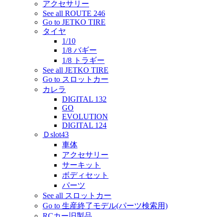
アクセサリー
See all ROUTE 246
Go to JETKO TIRE
タイヤ
1/10
1/8 バギー
1/8 トラギー
See all JETKO TIRE
Go to スロットカー
カレラ
DIGITAL 132
GO
EVOLUTION
DIGITAL 124
Ｄslot43
車体
アクセサリー
サーキット
ボディセット
パーツ
See all スロットカー
Go to 生産終了モデル(パーツ検索用)
RCカー旧製品