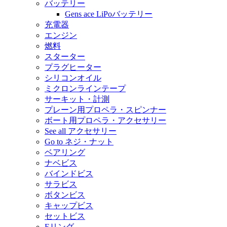
バッテリー
Gens ace LiPoバッテリー
充電器
エンジン
燃料
スターター
プラグヒーター
シリコンオイル
ミクロンラインテープ
サーキット・計測
プレーン用プロペラ・スピンナー
ボート用プロペラ・アクセサリー
See all アクセサリー
Go to ネジ・ナット
ベアリング
ナベビス
バインドビス
サラビス
ボタンビス
キャップビス
セットビス
Eリング