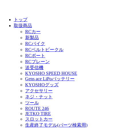
トップ
取扱商品
RCカー
新製品
RCバイク
RCベルトビークル
RCボート
RCプレーン
送受信機
KYOSHO SPEED HOUSE
Gens ace LiPoバッテリー
KYOSHOグッズ
アクセサリー
ネジ・ナット
ツール
ROUTE 246
JETKO TIRE
スロットカー
生産終了モデル(パーツ検索用)