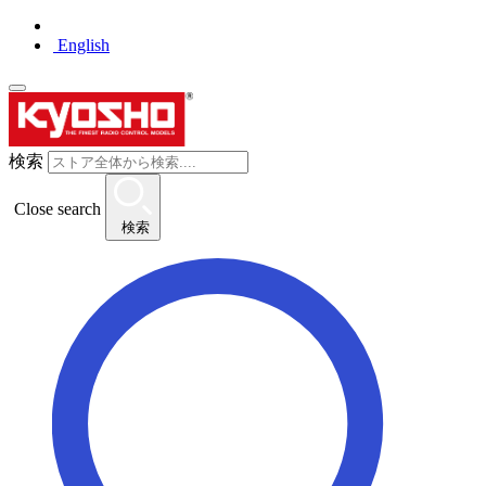
English
検索
Close search
検索