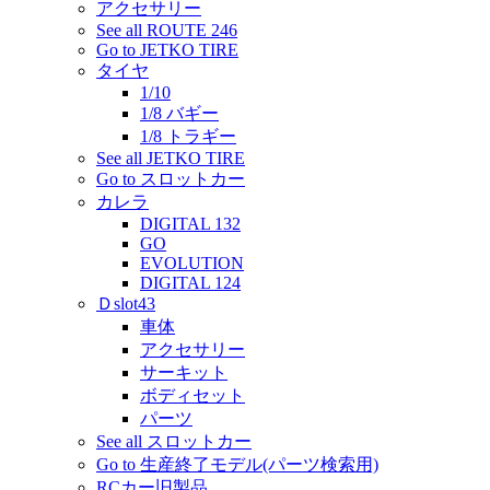
アクセサリー
See all ROUTE 246
Go to JETKO TIRE
タイヤ
1/10
1/8 バギー
1/8 トラギー
See all JETKO TIRE
Go to スロットカー
カレラ
DIGITAL 132
GO
EVOLUTION
DIGITAL 124
Ｄslot43
車体
アクセサリー
サーキット
ボディセット
パーツ
See all スロットカー
Go to 生産終了モデル(パーツ検索用)
RCカー旧製品