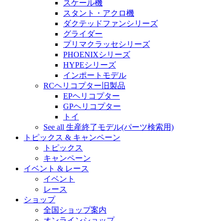
スケール機
スタント・アクロ機
ダクテッドファンシリーズ
グライダー
プリマクラッセシリーズ
PHOENIXシリーズ
HYPEシリーズ
インポートモデル
RCヘリコプター旧製品
EPヘリコプター
GPヘリコプター
トイ
See all 生産終了モデル(パーツ検索用)
トピックス & キャンペーン
トピックス
キャンペーン
イベント & レース
イベント
レース
ショップ
全国ショップ案内
オンラインショップ