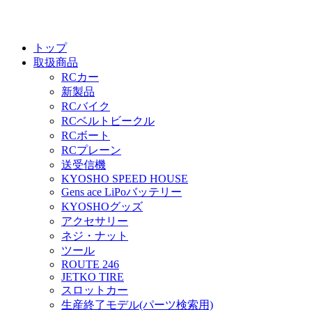
トップ
取扱商品
RCカー
新製品
RCバイク
RCベルトビークル
RCボート
RCプレーン
送受信機
KYOSHO SPEED HOUSE
Gens ace LiPoバッテリー
KYOSHOグッズ
アクセサリー
ネジ・ナット
ツール
ROUTE 246
JETKO TIRE
スロットカー
生産終了モデル(パーツ検索用)