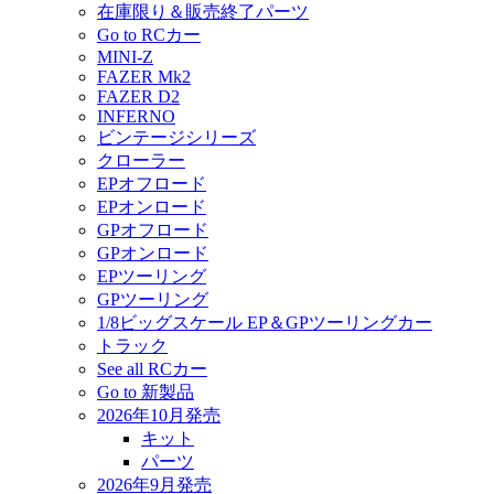
在庫限り＆販売終了パーツ
Go to RCカー
MINI-Z
FAZER Mk2
FAZER D2
INFERNO
ビンテージシリーズ
クローラー
EPオフロード
EPオンロード
GPオフロード
GPオンロード
EPツーリング
GPツーリング
1/8ビッグスケール EP＆GPツーリングカー
トラック
See all RCカー
Go to 新製品
2026年10月発売
キット
パーツ
2026年9月発売