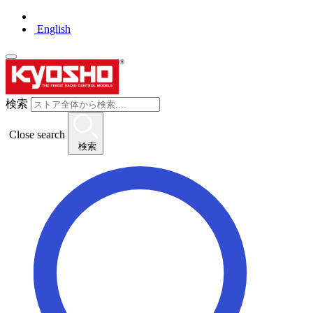
English
検索
Close search
検索