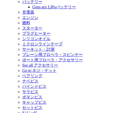
バッテリー
Gens ace LiPoバッテリー
充電器
エンジン
燃料
スターター
プラグヒーター
シリコンオイル
ミクロンラインテープ
サーキット・計測
プレーン用プロペラ・スピンナー
ボート用プロペラ・アクセサリー
See all アクセサリー
Go to ネジ・ナット
ベアリング
ナベビス
バインドビス
サラビス
ボタンビス
キャップビス
セットビス
Eリング