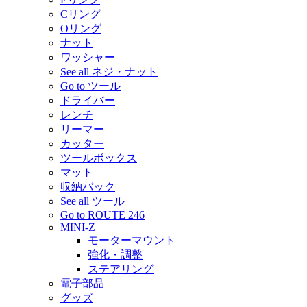
Cリング
Oリング
ナット
ワッシャー
See all ネジ・ナット
Go to ツール
ドライバー
レンチ
リーマー
カッター
ツールボックス
マット
収納バック
See all ツール
Go to ROUTE 246
MINI-Z
モーターマウント
強化・調整
ステアリング
電子部品
グッズ