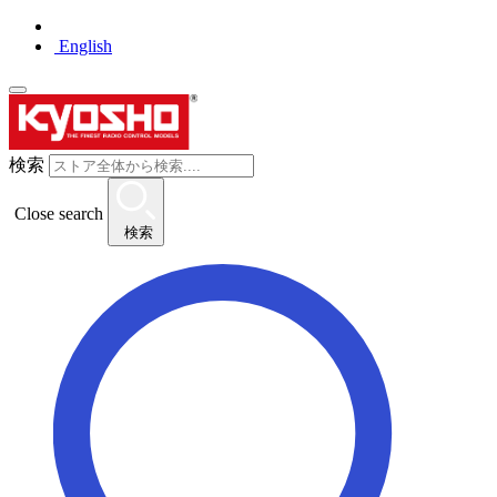
English
検索
Close search
検索