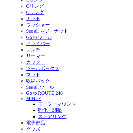
Cリング
Oリング
ナット
ワッシャー
See all ネジ・ナット
Go to ツール
ドライバー
レンチ
リーマー
カッター
ツールボックス
マット
収納バック
See all ツール
Go to ROUTE 246
MINI-Z
モーターマウント
強化・調整
ステアリング
電子部品
グッズ