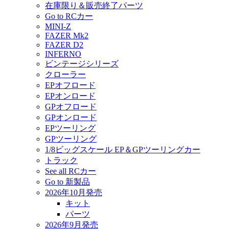
在庫限り＆販売終了パーツ
Go to RCカー
MINI-Z
FAZER Mk2
FAZER D2
INFERNO
ビンテージシリーズ
クローラー
EPオフロード
EPオンロード
GPオフロード
GPオンロード
EPツーリング
GPツーリング
1/8ビッグスケール EP＆GPツーリングカー
トラック
See all RCカー
Go to 新製品
2026年10月発売
キット
パーツ
2026年9月発売