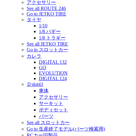
アクセサリー
See all ROUTE 246
Go to JETKO TIRE
タイヤ
1/10
1/8 バギー
1/8 トラギー
See all JETKO TIRE
Go to スロットカー
カレラ
DIGITAL 132
GO
EVOLUTION
DIGITAL 124
Ｄslot43
車体
アクセサリー
サーキット
ボディセット
パーツ
See all スロットカー
Go to 生産終了モデル(パーツ検索用)
RCカー旧製品