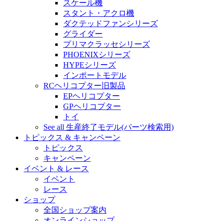
スケール機
スタント・アクロ機
ダクテッドファンシリーズ
グライダー
プリマクラッセシリーズ
PHOENIXシリーズ
HYPEシリーズ
インポートモデル
RCヘリコプター旧製品
EPヘリコプター
GPヘリコプター
トイ
See all 生産終了モデル(パーツ検索用)
トピックス & キャンペーン
トピックス
キャンペーン
イベント & レース
イベント
レース
ショップ
全国ショップ案内
オンラインショップ