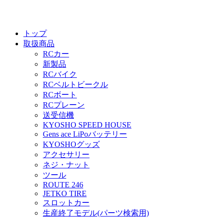
トップ
取扱商品
RCカー
新製品
RCバイク
RCベルトビークル
RCボート
RCプレーン
送受信機
KYOSHO SPEED HOUSE
Gens ace LiPoバッテリー
KYOSHOグッズ
アクセサリー
ネジ・ナット
ツール
ROUTE 246
JETKO TIRE
スロットカー
生産終了モデル(パーツ検索用)