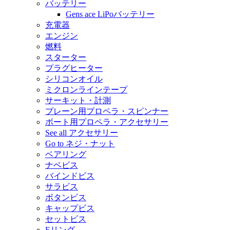
バッテリー
Gens ace LiPoバッテリー
充電器
エンジン
燃料
スターター
プラグヒーター
シリコンオイル
ミクロンラインテープ
サーキット・計測
プレーン用プロペラ・スピンナー
ボート用プロペラ・アクセサリー
See all アクセサリー
Go to ネジ・ナット
ベアリング
ナベビス
バインドビス
サラビス
ボタンビス
キャップビス
セットビス
Eリング