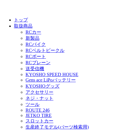
トップ
取扱商品
RCカー
新製品
RCバイク
RCベルトビークル
RCボート
RCプレーン
送受信機
KYOSHO SPEED HOUSE
Gens ace LiPoバッテリー
KYOSHOグッズ
アクセサリー
ネジ・ナット
ツール
ROUTE 246
JETKO TIRE
スロットカー
生産終了モデル(パーツ検索用)