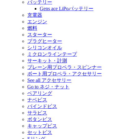
バッテリー
Gens ace LiPoバッテリー
充電器
エンジン
燃料
スターター
プラグヒーター
シリコンオイル
ミクロンラインテープ
サーキット・計測
プレーン用プロペラ・スピンナー
ボート用プロペラ・アクセサリー
See all アクセサリー
Go to ネジ・ナット
ベアリング
ナベビス
バインドビス
サラビス
ボタンビス
キャップビス
セットビス
Eリング