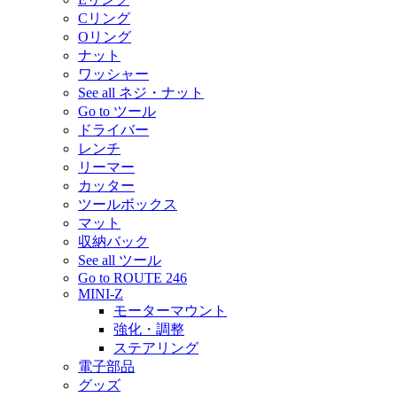
Cリング
Oリング
ナット
ワッシャー
See all ネジ・ナット
Go to ツール
ドライバー
レンチ
リーマー
カッター
ツールボックス
マット
収納バック
See all ツール
Go to ROUTE 246
MINI-Z
モーターマウント
強化・調整
ステアリング
電子部品
グッズ