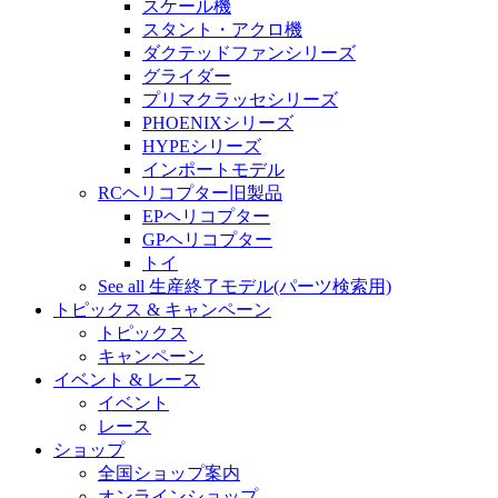
スケール機
スタント・アクロ機
ダクテッドファンシリーズ
グライダー
プリマクラッセシリーズ
PHOENIXシリーズ
HYPEシリーズ
インポートモデル
RCヘリコプター旧製品
EPヘリコプター
GPヘリコプター
トイ
See all 生産終了モデル(パーツ検索用)
トピックス & キャンペーン
トピックス
キャンペーン
イベント & レース
イベント
レース
ショップ
全国ショップ案内
オンラインショップ