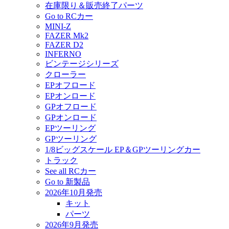
在庫限り＆販売終了パーツ
Go to RCカー
MINI-Z
FAZER Mk2
FAZER D2
INFERNO
ビンテージシリーズ
クローラー
EPオフロード
EPオンロード
GPオフロード
GPオンロード
EPツーリング
GPツーリング
1/8ビッグスケール EP＆GPツーリングカー
トラック
See all RCカー
Go to 新製品
2026年10月発売
キット
パーツ
2026年9月発売