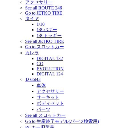
アクセサリー
See all ROUTE 246
Go to JETKO TIRE
タイヤ
1/10
1/8 バギー
1/8 トラギー
See all JETKO TIRE
Go to スロットカー
カレラ
DIGITAL 132
GO
EVOLUTION
DIGITAL 124
Ｄslot43
車体
アクセサリー
サーキット
ボディセット
パーツ
See all スロットカー
Go to 生産終了モデル(パーツ検索用)
RCカー旧製品