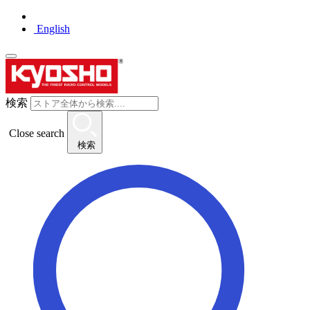
English
検索
Close search
検索