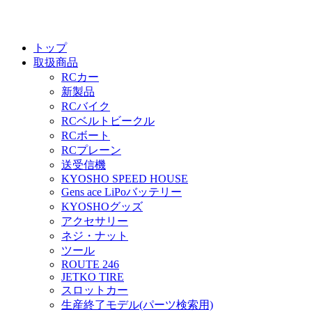
トップ
取扱商品
RCカー
新製品
RCバイク
RCベルトビークル
RCボート
RCプレーン
送受信機
KYOSHO SPEED HOUSE
Gens ace LiPoバッテリー
KYOSHOグッズ
アクセサリー
ネジ・ナット
ツール
ROUTE 246
JETKO TIRE
スロットカー
生産終了モデル(パーツ検索用)