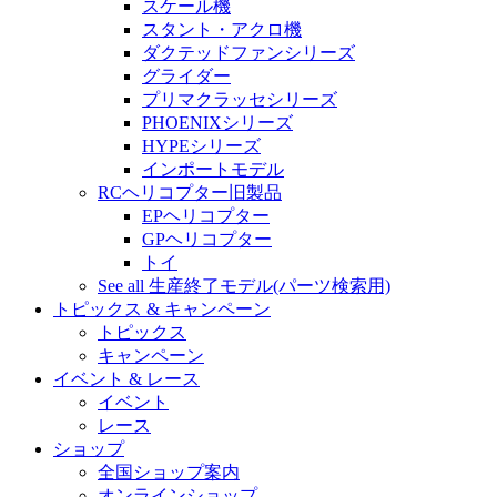
スケール機
スタント・アクロ機
ダクテッドファンシリーズ
グライダー
プリマクラッセシリーズ
PHOENIXシリーズ
HYPEシリーズ
インポートモデル
RCヘリコプター旧製品
EPヘリコプター
GPヘリコプター
トイ
See all 生産終了モデル(パーツ検索用)
トピックス & キャンペーン
トピックス
キャンペーン
イベント & レース
イベント
レース
ショップ
全国ショップ案内
オンラインショップ