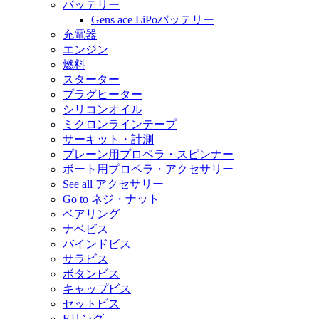
バッテリー
Gens ace LiPoバッテリー
充電器
エンジン
燃料
スターター
プラグヒーター
シリコンオイル
ミクロンラインテープ
サーキット・計測
プレーン用プロペラ・スピンナー
ボート用プロペラ・アクセサリー
See all アクセサリー
Go to ネジ・ナット
ベアリング
ナベビス
バインドビス
サラビス
ボタンビス
キャップビス
セットビス
Eリング