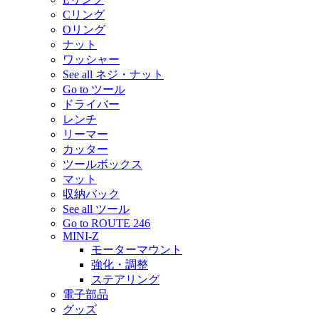
Cリング
Oリング
ナット
ワッシャー
See all ネジ・ナット
Go to ツール
ドライバー
レンチ
リーマー
カッター
ツールボックス
マット
収納バック
See all ツール
Go to ROUTE 246
MINI-Z
モーターマウント
強化・調整
ステアリング
電子部品
グッズ