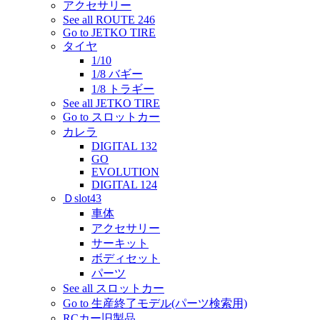
アクセサリー
See all ROUTE 246
Go to JETKO TIRE
タイヤ
1/10
1/8 バギー
1/8 トラギー
See all JETKO TIRE
Go to スロットカー
カレラ
DIGITAL 132
GO
EVOLUTION
DIGITAL 124
Ｄslot43
車体
アクセサリー
サーキット
ボディセット
パーツ
See all スロットカー
Go to 生産終了モデル(パーツ検索用)
RCカー旧製品