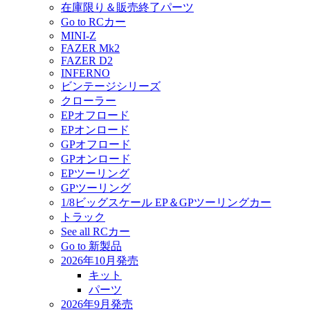
在庫限り＆販売終了パーツ
Go to RCカー
MINI-Z
FAZER Mk2
FAZER D2
INFERNO
ビンテージシリーズ
クローラー
EPオフロード
EPオンロード
GPオフロード
GPオンロード
EPツーリング
GPツーリング
1/8ビッグスケール EP＆GPツーリングカー
トラック
See all RCカー
Go to 新製品
2026年10月発売
キット
パーツ
2026年9月発売