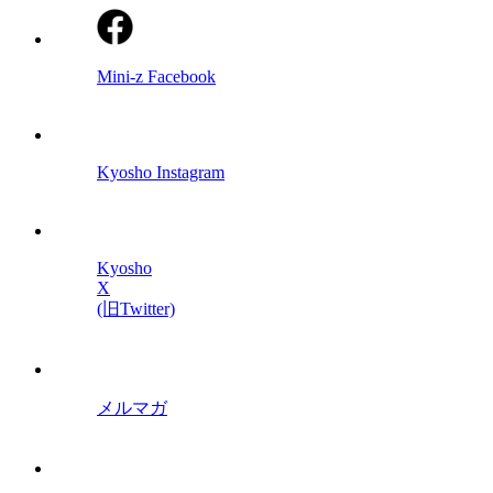
Mini-z Facebook
Kyosho Instagram
Kyosho
X
(旧Twitter)
メルマガ