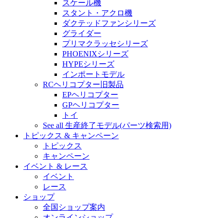
スケール機
スタント・アクロ機
ダクテッドファンシリーズ
グライダー
プリマクラッセシリーズ
PHOENIXシリーズ
HYPEシリーズ
インポートモデル
RCヘリコプター旧製品
EPヘリコプター
GPヘリコプター
トイ
See all 生産終了モデル(パーツ検索用)
トピックス & キャンペーン
トピックス
キャンペーン
イベント & レース
イベント
レース
ショップ
全国ショップ案内
オンラインショップ