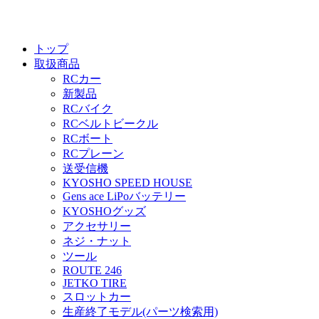
トップ
取扱商品
RCカー
新製品
RCバイク
RCベルトビークル
RCボート
RCプレーン
送受信機
KYOSHO SPEED HOUSE
Gens ace LiPoバッテリー
KYOSHOグッズ
アクセサリー
ネジ・ナット
ツール
ROUTE 246
JETKO TIRE
スロットカー
生産終了モデル(パーツ検索用)