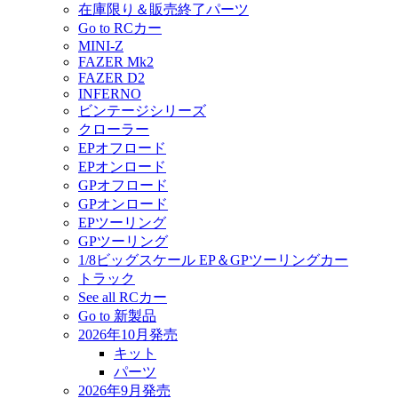
在庫限り＆販売終了パーツ
Go to RCカー
MINI-Z
FAZER Mk2
FAZER D2
INFERNO
ビンテージシリーズ
クローラー
EPオフロード
EPオンロード
GPオフロード
GPオンロード
EPツーリング
GPツーリング
1/8ビッグスケール EP＆GPツーリングカー
トラック
See all RCカー
Go to 新製品
2026年10月発売
キット
パーツ
2026年9月発売