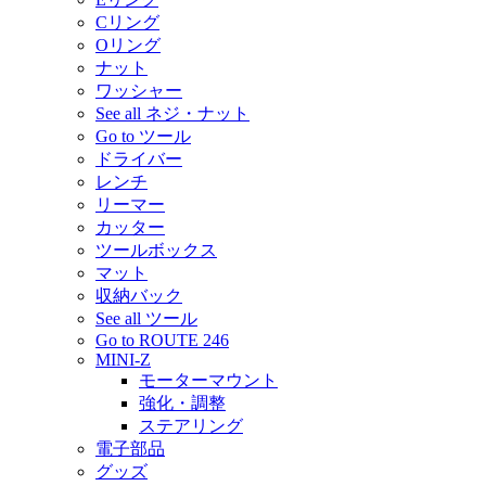
Cリング
Oリング
ナット
ワッシャー
See all ネジ・ナット
Go to ツール
ドライバー
レンチ
リーマー
カッター
ツールボックス
マット
収納バック
See all ツール
Go to ROUTE 246
MINI-Z
モーターマウント
強化・調整
ステアリング
電子部品
グッズ