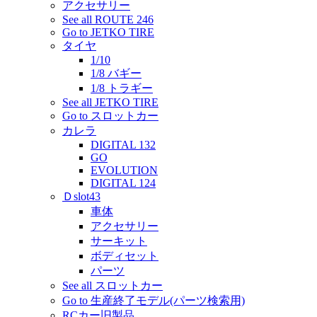
アクセサリー
See all ROUTE 246
Go to JETKO TIRE
タイヤ
1/10
1/8 バギー
1/8 トラギー
See all JETKO TIRE
Go to スロットカー
カレラ
DIGITAL 132
GO
EVOLUTION
DIGITAL 124
Ｄslot43
車体
アクセサリー
サーキット
ボディセット
パーツ
See all スロットカー
Go to 生産終了モデル(パーツ検索用)
RCカー旧製品