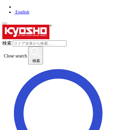
English
検索
Close search
検索