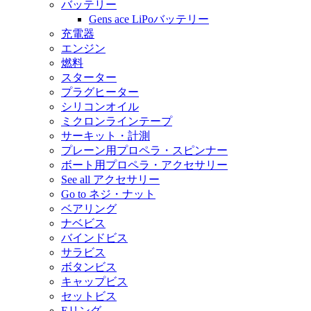
バッテリー
Gens ace LiPoバッテリー
充電器
エンジン
燃料
スターター
プラグヒーター
シリコンオイル
ミクロンラインテープ
サーキット・計測
プレーン用プロペラ・スピンナー
ボート用プロペラ・アクセサリー
See all アクセサリー
Go to ネジ・ナット
ベアリング
ナベビス
バインドビス
サラビス
ボタンビス
キャップビス
セットビス
Eリング