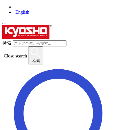
English
検索
Close search
検索