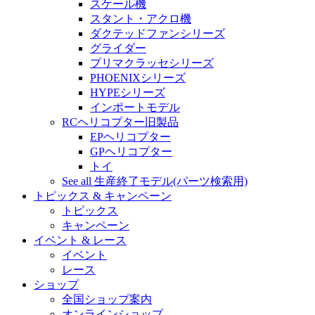
スケール機
スタント・アクロ機
ダクテッドファンシリーズ
グライダー
プリマクラッセシリーズ
PHOENIXシリーズ
HYPEシリーズ
インポートモデル
RCヘリコプター旧製品
EPヘリコプター
GPヘリコプター
トイ
See all 生産終了モデル(パーツ検索用)
トピックス & キャンペーン
トピックス
キャンペーン
イベント & レース
イベント
レース
ショップ
全国ショップ案内
オンラインショップ