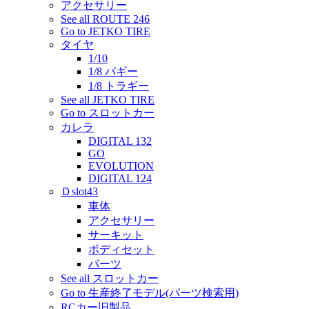
アクセサリー
See all ROUTE 246
Go to JETKO TIRE
タイヤ
1/10
1/8 バギー
1/8 トラギー
See all JETKO TIRE
Go to スロットカー
カレラ
DIGITAL 132
GO
EVOLUTION
DIGITAL 124
Ｄslot43
車体
アクセサリー
サーキット
ボディセット
パーツ
See all スロットカー
Go to 生産終了モデル(パーツ検索用)
RCカー旧製品