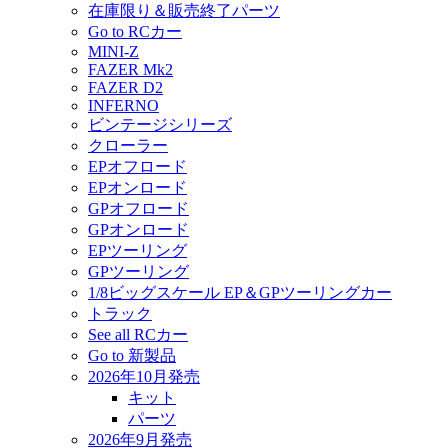
在庫限り＆販売終了パーツ
Go to RCカー
MINI-Z
FAZER Mk2
FAZER D2
INFERNO
ビンテージシリーズ
クローラー
EPオフロード
EPオンロード
GPオフロード
GPオンロード
EPツーリング
GPツーリング
1/8ビッグスケール EP＆GPツーリングカー
トラック
See all RCカー
Go to 新製品
2026年10月発売
キット
パーツ
2026年9月発売