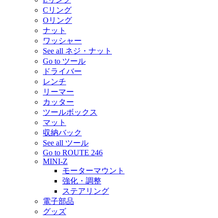
Cリング
Oリング
ナット
ワッシャー
See all ネジ・ナット
Go to ツール
ドライバー
レンチ
リーマー
カッター
ツールボックス
マット
収納バック
See all ツール
Go to ROUTE 246
MINI-Z
モーターマウント
強化・調整
ステアリング
電子部品
グッズ