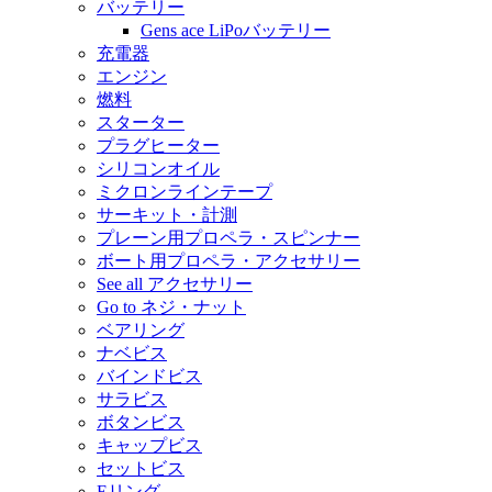
バッテリー
Gens ace LiPoバッテリー
充電器
エンジン
燃料
スターター
プラグヒーター
シリコンオイル
ミクロンラインテープ
サーキット・計測
プレーン用プロペラ・スピンナー
ボート用プロペラ・アクセサリー
See all アクセサリー
Go to ネジ・ナット
ベアリング
ナベビス
バインドビス
サラビス
ボタンビス
キャップビス
セットビス
Eリング