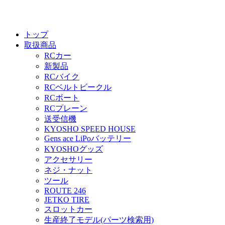
トップ
取扱商品
RCカー
新製品
RCバイク
RCベルトビークル
RCボート
RCプレーン
送受信機
KYOSHO SPEED HOUSE
Gens ace LiPoバッテリー
KYOSHOグッズ
アクセサリー
ネジ・ナット
ツール
ROUTE 246
JETKO TIRE
スロットカー
生産終了モデル(パーツ検索用)