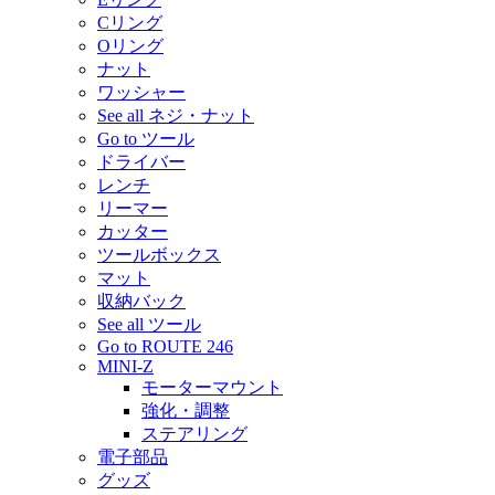
Cリング
Oリング
ナット
ワッシャー
See all ネジ・ナット
Go to ツール
ドライバー
レンチ
リーマー
カッター
ツールボックス
マット
収納バック
See all ツール
Go to ROUTE 246
MINI-Z
モーターマウント
強化・調整
ステアリング
電子部品
グッズ