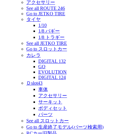
アクセサリー
See all ROUTE 246
Go to JETKO TIRE
タイヤ
1/10
1/8 バギー
1/8 トラギー
See all JETKO TIRE
Go to スロットカー
カレラ
DIGITAL 132
GO
EVOLUTION
DIGITAL 124
Ｄslot43
車体
アクセサリー
サーキット
ボディセット
パーツ
See all スロットカー
Go to 生産終了モデル(パーツ検索用)
RCカー旧製品