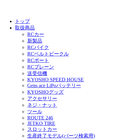
トップ
取扱商品
RCカー
新製品
RCバイク
RCベルトビークル
RCボート
RCプレーン
送受信機
KYOSHO SPEED HOUSE
Gens ace LiPoバッテリー
KYOSHOグッズ
アクセサリー
ネジ・ナット
ツール
ROUTE 246
JETKO TIRE
スロットカー
生産終了モデル(パーツ検索用)