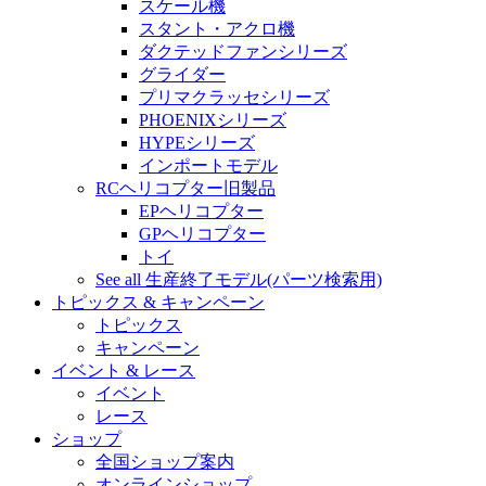
スケール機
スタント・アクロ機
ダクテッドファンシリーズ
グライダー
プリマクラッセシリーズ
PHOENIXシリーズ
HYPEシリーズ
インポートモデル
RCヘリコプター旧製品
EPヘリコプター
GPヘリコプター
トイ
See all 生産終了モデル(パーツ検索用)
トピックス & キャンペーン
トピックス
キャンペーン
イベント & レース
イベント
レース
ショップ
全国ショップ案内
オンラインショップ