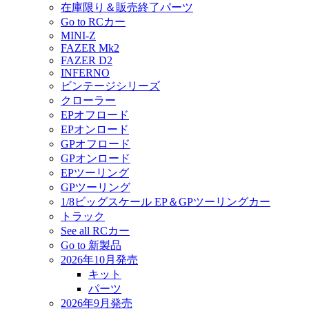
在庫限り＆販売終了パーツ
Go to RCカー
MINI-Z
FAZER Mk2
FAZER D2
INFERNO
ビンテージシリーズ
クローラー
EPオフロード
EPオンロード
GPオフロード
GPオンロード
EPツーリング
GPツーリング
1/8ビッグスケール EP＆GPツーリングカー
トラック
See all RCカー
Go to 新製品
2026年10月発売
キット
パーツ
2026年9月発売