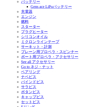
バッテリー
Gens ace LiPoバッテリー
充電器
エンジン
燃料
スターター
プラグヒーター
シリコンオイル
ミクロンラインテープ
サーキット・計測
プレーン用プロペラ・スピンナー
ボート用プロペラ・アクセサリー
See all アクセサリー
Go to ネジ・ナット
ベアリング
ナベビス
バインドビス
サラビス
ボタンビス
キャップビス
セットビス
Eリング