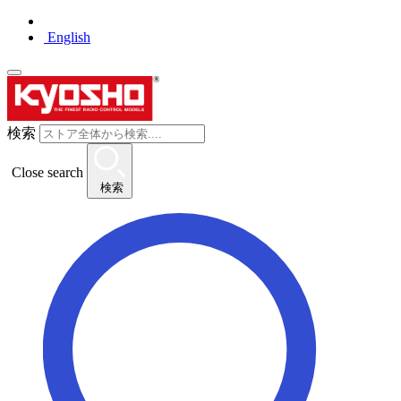
English
検索
Close search
検索