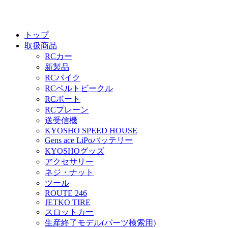
トップ
取扱商品
RCカー
新製品
RCバイク
RCベルトビークル
RCボート
RCプレーン
送受信機
KYOSHO SPEED HOUSE
Gens ace LiPoバッテリー
KYOSHOグッズ
アクセサリー
ネジ・ナット
ツール
ROUTE 246
JETKO TIRE
スロットカー
生産終了モデル(パーツ検索用)