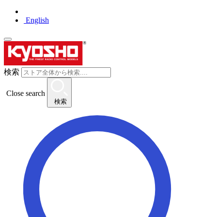
English
検索
Close search
検索