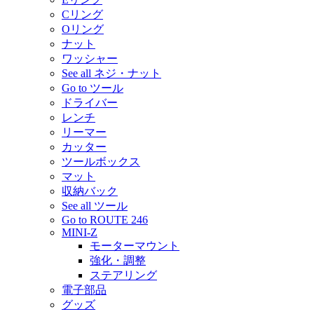
Cリング
Oリング
ナット
ワッシャー
See all ネジ・ナット
Go to ツール
ドライバー
レンチ
リーマー
カッター
ツールボックス
マット
収納バック
See all ツール
Go to ROUTE 246
MINI-Z
モーターマウント
強化・調整
ステアリング
電子部品
グッズ