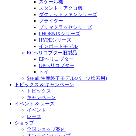
スケール機
スタント・アクロ機
ダクテッドファンシリーズ
グライダー
プリマクラッセシリーズ
PHOENIXシリーズ
HYPEシリーズ
インポートモデル
RCヘリコプター旧製品
EPヘリコプター
GPヘリコプター
トイ
See all 生産終了モデル(パーツ検索用)
トピックス & キャンペーン
トピックス
キャンペーン
イベント & レース
イベント
レース
ショップ
全国ショップ案内
オンラインショップ