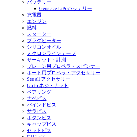
バッテリー
Gens ace LiPoバッテリー
充電器
エンジン
燃料
スターター
プラグヒーター
シリコンオイル
ミクロンラインテープ
サーキット・計測
プレーン用プロペラ・スピンナー
ボート用プロペラ・アクセサリー
See all アクセサリー
Go to ネジ・ナット
ベアリング
ナベビス
バインドビス
サラビス
ボタンビス
キャップビス
セットビス
Eリング