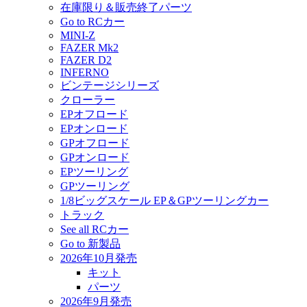
在庫限り＆販売終了パーツ
Go to RCカー
MINI-Z
FAZER Mk2
FAZER D2
INFERNO
ビンテージシリーズ
クローラー
EPオフロード
EPオンロード
GPオフロード
GPオンロード
EPツーリング
GPツーリング
1/8ビッグスケール EP＆GPツーリングカー
トラック
See all RCカー
Go to 新製品
2026年10月発売
キット
パーツ
2026年9月発売