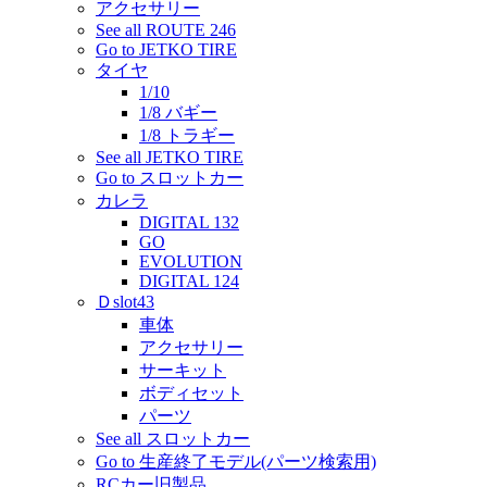
アクセサリー
See all ROUTE 246
Go to JETKO TIRE
タイヤ
1/10
1/8 バギー
1/8 トラギー
See all JETKO TIRE
Go to スロットカー
カレラ
DIGITAL 132
GO
EVOLUTION
DIGITAL 124
Ｄslot43
車体
アクセサリー
サーキット
ボディセット
パーツ
See all スロットカー
Go to 生産終了モデル(パーツ検索用)
RCカー旧製品