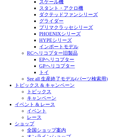
スケール機
スタント・アクロ機
ダクテッドファンシリーズ
グライダー
プリマクラッセシリーズ
PHOENIXシリーズ
HYPEシリーズ
インポートモデル
RCヘリコプター旧製品
EPヘリコプター
GPヘリコプター
トイ
See all 生産終了モデル(パーツ検索用)
トピックス & キャンペーン
トピックス
キャンペーン
イベント & レース
イベント
レース
ショップ
全国ショップ案内
オンラインショップ