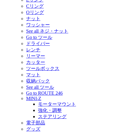
Cリング
Oリング
ナット
ワッシャー
See all ネジ・ナット
Go to ツール
ドライバー
レンチ
リーマー
カッター
ツールボックス
マット
収納バック
See all ツール
Go to ROUTE 246
MINI-Z
モーターマウント
強化・調整
ステアリング
電子部品
グッズ