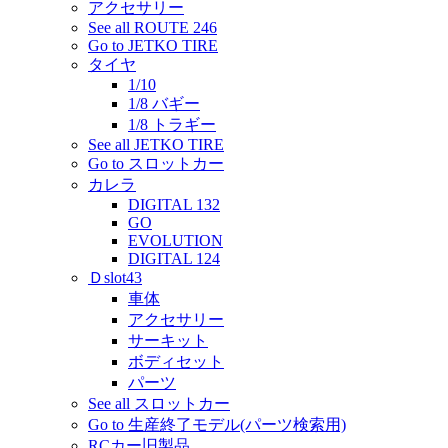
アクセサリー
See all ROUTE 246
Go to JETKO TIRE
タイヤ
1/10
1/8 バギー
1/8 トラギー
See all JETKO TIRE
Go to スロットカー
カレラ
DIGITAL 132
GO
EVOLUTION
DIGITAL 124
Ｄslot43
車体
アクセサリー
サーキット
ボディセット
パーツ
See all スロットカー
Go to 生産終了モデル(パーツ検索用)
RCカー旧製品