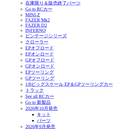
在庫限り＆販売終了パーツ
Go to RCカー
MINI-Z
FAZER Mk2
FAZER D2
INFERNO
ビンテージシリーズ
クローラー
EPオフロード
EPオンロード
GPオフロード
GPオンロード
EPツーリング
GPツーリング
1/8ビッグスケール EP＆GPツーリングカー
トラック
See all RCカー
Go to 新製品
2026年10月発売
キット
パーツ
2026年9月発売