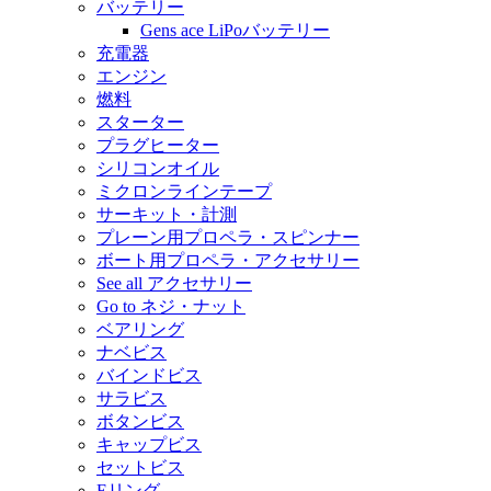
バッテリー
Gens ace LiPoバッテリー
充電器
エンジン
燃料
スターター
プラグヒーター
シリコンオイル
ミクロンラインテープ
サーキット・計測
プレーン用プロペラ・スピンナー
ボート用プロペラ・アクセサリー
See all アクセサリー
Go to ネジ・ナット
ベアリング
ナベビス
バインドビス
サラビス
ボタンビス
キャップビス
セットビス
Eリング