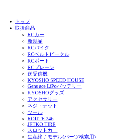
トップ
取扱商品
RCカー
新製品
RCバイク
RCベルトビークル
RCボート
RCプレーン
送受信機
KYOSHO SPEED HOUSE
Gens ace LiPoバッテリー
KYOSHOグッズ
アクセサリー
ネジ・ナット
ツール
ROUTE 246
JETKO TIRE
スロットカー
生産終了モデル(パーツ検索用)