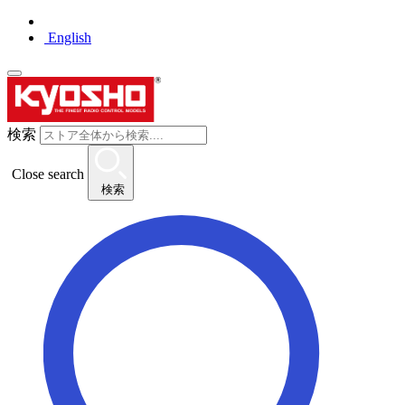
English
検索
Close search
検索