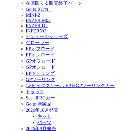
在庫限り＆販売終了パーツ
Go to RCカー
MINI-Z
FAZER Mk2
FAZER D2
INFERNO
ビンテージシリーズ
クローラー
EPオフロード
EPオンロード
GPオフロード
GPオンロード
EPツーリング
GPツーリング
1/8ビッグスケール EP＆GPツーリングカー
トラック
See all RCカー
Go to 新製品
2026年10月発売
キット
パーツ
2026年9月発売