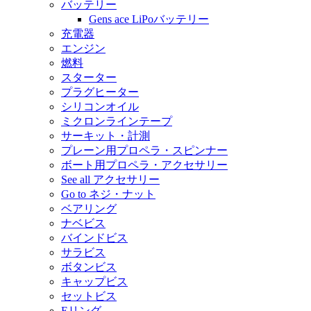
バッテリー
Gens ace LiPoバッテリー
充電器
エンジン
燃料
スターター
プラグヒーター
シリコンオイル
ミクロンラインテープ
サーキット・計測
プレーン用プロペラ・スピンナー
ボート用プロペラ・アクセサリー
See all アクセサリー
Go to ネジ・ナット
ベアリング
ナベビス
バインドビス
サラビス
ボタンビス
キャップビス
セットビス
Eリング