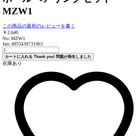
MZW1
この商品の最初のレビューを書く
￥2,640
No: MZW1
Jan: 4955439731963
カートに入れる
Thank you!
問題が発生しました
在庫あり