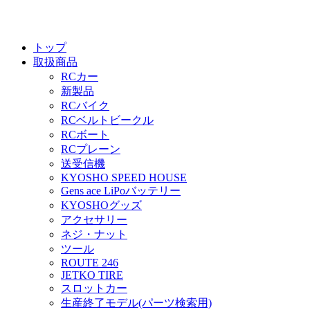
トップ
取扱商品
RCカー
新製品
RCバイク
RCベルトビークル
RCボート
RCプレーン
送受信機
KYOSHO SPEED HOUSE
Gens ace LiPoバッテリー
KYOSHOグッズ
アクセサリー
ネジ・ナット
ツール
ROUTE 246
JETKO TIRE
スロットカー
生産終了モデル(パーツ検索用)