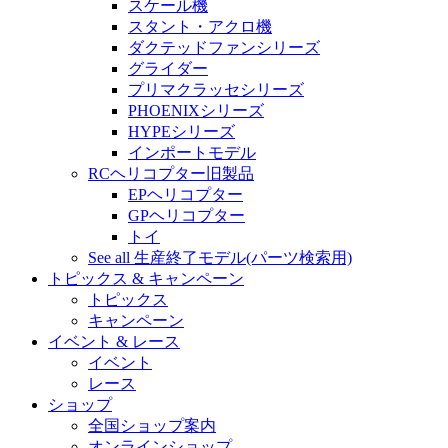
スケール機
スタント・アクロ機
ダクテッドファンシリーズ
グライダー
プリマクラッセシリーズ
PHOENIXシリーズ
HYPEシリーズ
インポートモデル
RCヘリコプター旧製品
EPヘリコプター
GPヘリコプター
トイ
See all 生産終了モデル(パーツ検索用)
トピックス & キャンペーン
トピックス
キャンペーン
イベント & レース
イベント
レース
ショップ
全国ショップ案内
オンラインショップ