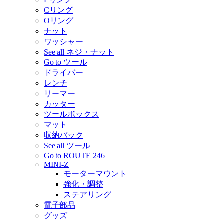
Cリング
Oリング
ナット
ワッシャー
See all ネジ・ナット
Go to ツール
ドライバー
レンチ
リーマー
カッター
ツールボックス
マット
収納バック
See all ツール
Go to ROUTE 246
MINI-Z
モーターマウント
強化・調整
ステアリング
電子部品
グッズ