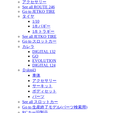
アクセサリー
See all ROUTE 246
Go to JETKO TIRE
タイヤ
1/10
1/8 バギー
1/8 トラギー
See all JETKO TIRE
Go to スロットカー
カレラ
DIGITAL 132
GO
EVOLUTION
DIGITAL 124
Ｄslot43
車体
アクセサリー
サーキット
ボディセット
パーツ
See all スロットカー
Go to 生産終了モデル(パーツ検索用)
RCカー旧製品