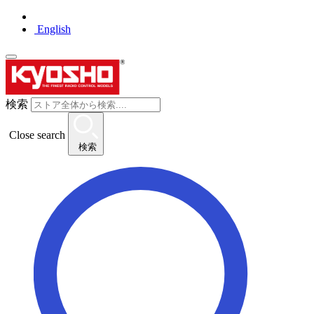
English
検索
Close search
検索