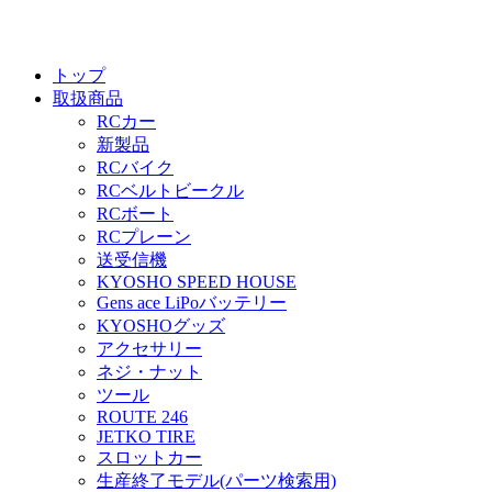
トップ
取扱商品
RCカー
新製品
RCバイク
RCベルトビークル
RCボート
RCプレーン
送受信機
KYOSHO SPEED HOUSE
Gens ace LiPoバッテリー
KYOSHOグッズ
アクセサリー
ネジ・ナット
ツール
ROUTE 246
JETKO TIRE
スロットカー
生産終了モデル(パーツ検索用)