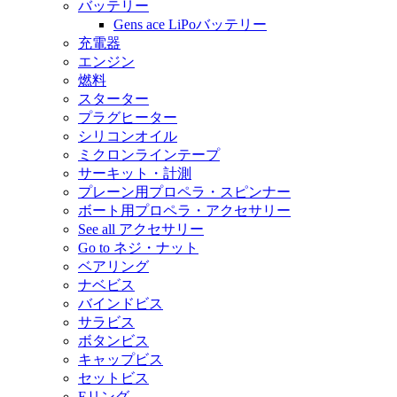
バッテリー
Gens ace LiPoバッテリー
充電器
エンジン
燃料
スターター
プラグヒーター
シリコンオイル
ミクロンラインテープ
サーキット・計測
プレーン用プロペラ・スピンナー
ボート用プロペラ・アクセサリー
See all アクセサリー
Go to ネジ・ナット
ベアリング
ナベビス
バインドビス
サラビス
ボタンビス
キャップビス
セットビス
Eリング