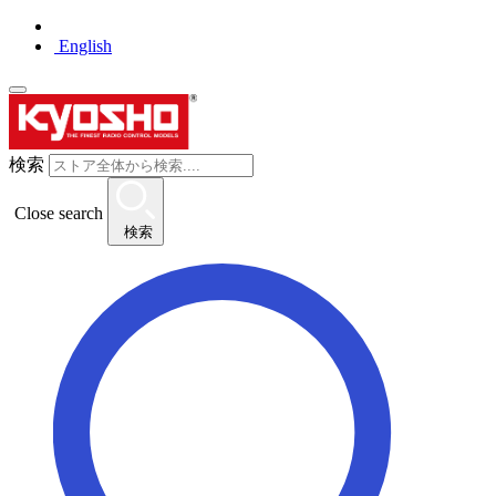
English
検索
Close search
検索