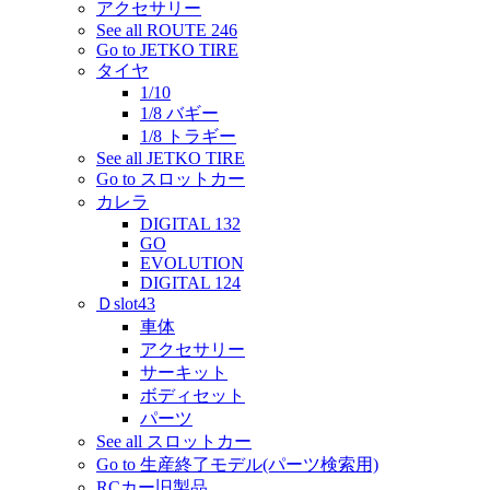
アクセサリー
See all ROUTE 246
Go to JETKO TIRE
タイヤ
1/10
1/8 バギー
1/8 トラギー
See all JETKO TIRE
Go to スロットカー
カレラ
DIGITAL 132
GO
EVOLUTION
DIGITAL 124
Ｄslot43
車体
アクセサリー
サーキット
ボディセット
パーツ
See all スロットカー
Go to 生産終了モデル(パーツ検索用)
RCカー旧製品