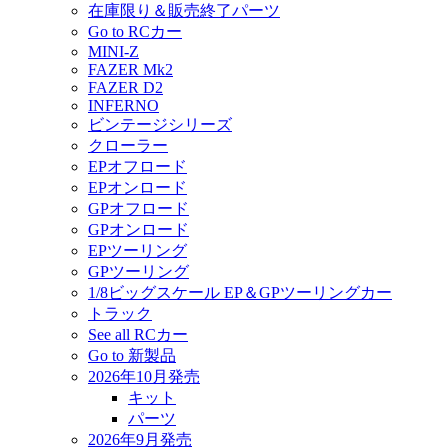
在庫限り＆販売終了パーツ
Go to RCカー
MINI-Z
FAZER Mk2
FAZER D2
INFERNO
ビンテージシリーズ
クローラー
EPオフロード
EPオンロード
GPオフロード
GPオンロード
EPツーリング
GPツーリング
1/8ビッグスケール EP＆GPツーリングカー
トラック
See all RCカー
Go to 新製品
2026年10月発売
キット
パーツ
2026年9月発売