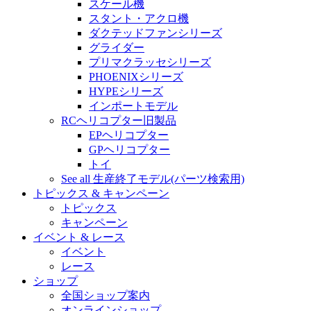
スケール機
スタント・アクロ機
ダクテッドファンシリーズ
グライダー
プリマクラッセシリーズ
PHOENIXシリーズ
HYPEシリーズ
インポートモデル
RCヘリコプター旧製品
EPヘリコプター
GPヘリコプター
トイ
See all 生産終了モデル(パーツ検索用)
トピックス & キャンペーン
トピックス
キャンペーン
イベント & レース
イベント
レース
ショップ
全国ショップ案内
オンラインショップ