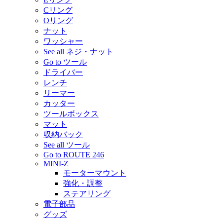
Cリング
Oリング
ナット
ワッシャー
See all ネジ・ナット
Go to ツール
ドライバー
レンチ
リーマー
カッター
ツールボックス
マット
収納バック
See all ツール
Go to ROUTE 246
MINI-Z
モーターマウント
強化・調整
ステアリング
電子部品
グッズ