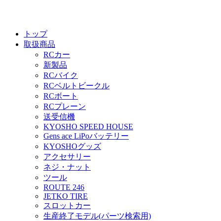
トップ
取扱商品
RCカー
新製品
RCバイク
RCベルトビークル
RCボート
RCプレーン
送受信機
KYOSHO SPEED HOUSE
Gens ace LiPoバッテリー
KYOSHOグッズ
アクセサリー
ネジ・ナット
ツール
ROUTE 246
JETKO TIRE
スロットカー
生産終了モデル(パーツ検索用)