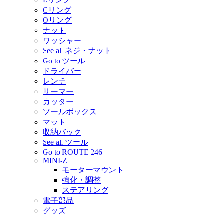
Cリング
Oリング
ナット
ワッシャー
See all ネジ・ナット
Go to ツール
ドライバー
レンチ
リーマー
カッター
ツールボックス
マット
収納バック
See all ツール
Go to ROUTE 246
MINI-Z
モーターマウント
強化・調整
ステアリング
電子部品
グッズ