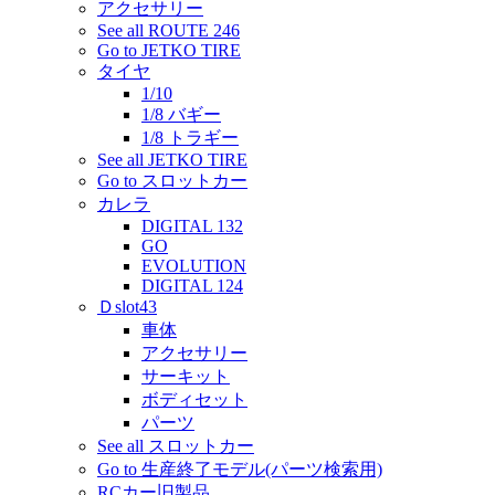
アクセサリー
See all ROUTE 246
Go to JETKO TIRE
タイヤ
1/10
1/8 バギー
1/8 トラギー
See all JETKO TIRE
Go to スロットカー
カレラ
DIGITAL 132
GO
EVOLUTION
DIGITAL 124
Ｄslot43
車体
アクセサリー
サーキット
ボディセット
パーツ
See all スロットカー
Go to 生産終了モデル(パーツ検索用)
RCカー旧製品