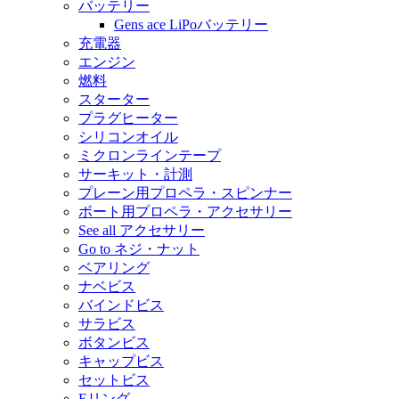
バッテリー
Gens ace LiPoバッテリー
充電器
エンジン
燃料
スターター
プラグヒーター
シリコンオイル
ミクロンラインテープ
サーキット・計測
プレーン用プロペラ・スピンナー
ボート用プロペラ・アクセサリー
See all アクセサリー
Go to ネジ・ナット
ベアリング
ナベビス
バインドビス
サラビス
ボタンビス
キャップビス
セットビス
Eリング