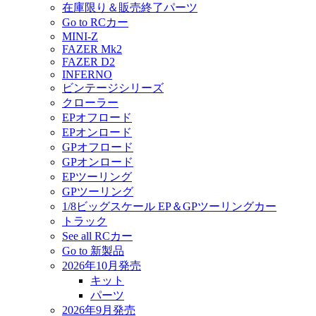
在庫限り＆販売終了パーツ
Go to RCカー
MINI-Z
FAZER Mk2
FAZER D2
INFERNO
ビンテージシリーズ
クローラー
EPオフロード
EPオンロード
GPオフロード
GPオンロード
EPツーリング
GPツーリング
1/8ビッグスケール EP＆GPツーリングカー
トラック
See all RCカー
Go to 新製品
2026年10月発売
キット
パーツ
2026年9月発売