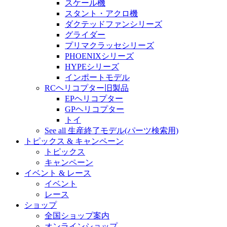
スケール機
スタント・アクロ機
ダクテッドファンシリーズ
グライダー
プリマクラッセシリーズ
PHOENIXシリーズ
HYPEシリーズ
インポートモデル
RCヘリコプター旧製品
EPヘリコプター
GPヘリコプター
トイ
See all 生産終了モデル(パーツ検索用)
トピックス & キャンペーン
トピックス
キャンペーン
イベント & レース
イベント
レース
ショップ
全国ショップ案内
オンラインショップ