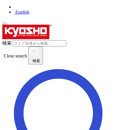
English
検索
Close search
検索