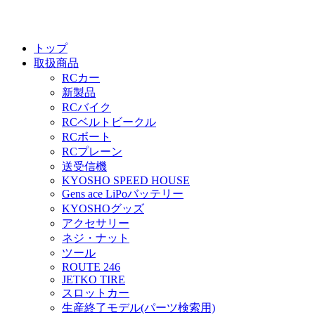
トップ
取扱商品
RCカー
新製品
RCバイク
RCベルトビークル
RCボート
RCプレーン
送受信機
KYOSHO SPEED HOUSE
Gens ace LiPoバッテリー
KYOSHOグッズ
アクセサリー
ネジ・ナット
ツール
ROUTE 246
JETKO TIRE
スロットカー
生産終了モデル(パーツ検索用)