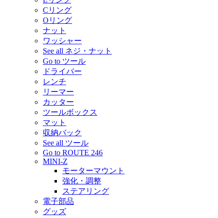
Cリング
Oリング
ナット
ワッシャー
See all ネジ・ナット
Go to ツール
ドライバー
レンチ
リーマー
カッター
ツールボックス
マット
収納バック
See all ツール
Go to ROUTE 246
MINI-Z
モーターマウント
強化・調整
ステアリング
電子部品
グッズ