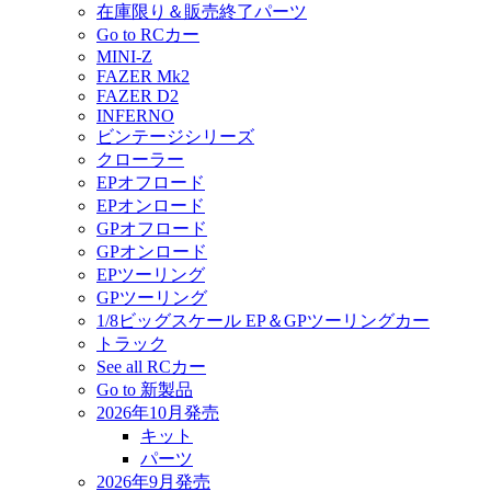
在庫限り＆販売終了パーツ
Go to RCカー
MINI-Z
FAZER Mk2
FAZER D2
INFERNO
ビンテージシリーズ
クローラー
EPオフロード
EPオンロード
GPオフロード
GPオンロード
EPツーリング
GPツーリング
1/8ビッグスケール EP＆GPツーリングカー
トラック
See all RCカー
Go to 新製品
2026年10月発売
キット
パーツ
2026年9月発売