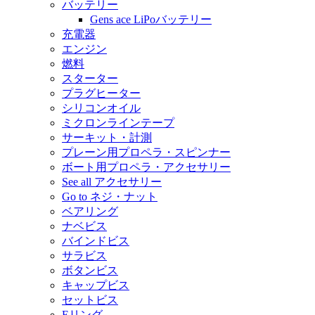
バッテリー
Gens ace LiPoバッテリー
充電器
エンジン
燃料
スターター
プラグヒーター
シリコンオイル
ミクロンラインテープ
サーキット・計測
プレーン用プロペラ・スピンナー
ボート用プロペラ・アクセサリー
See all アクセサリー
Go to ネジ・ナット
ベアリング
ナベビス
バインドビス
サラビス
ボタンビス
キャップビス
セットビス
Eリング