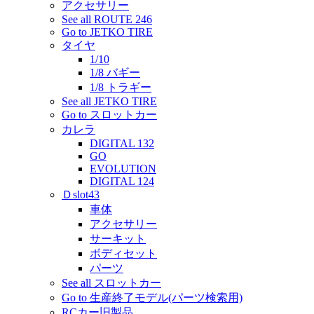
アクセサリー
See all ROUTE 246
Go to JETKO TIRE
タイヤ
1/10
1/8 バギー
1/8 トラギー
See all JETKO TIRE
Go to スロットカー
カレラ
DIGITAL 132
GO
EVOLUTION
DIGITAL 124
Ｄslot43
車体
アクセサリー
サーキット
ボディセット
パーツ
See all スロットカー
Go to 生産終了モデル(パーツ検索用)
RCカー旧製品