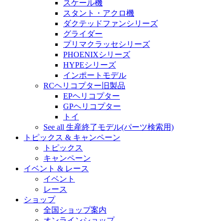
スケール機
スタント・アクロ機
ダクテッドファンシリーズ
グライダー
プリマクラッセシリーズ
PHOENIXシリーズ
HYPEシリーズ
インポートモデル
RCヘリコプター旧製品
EPヘリコプター
GPヘリコプター
トイ
See all 生産終了モデル(パーツ検索用)
トピックス & キャンペーン
トピックス
キャンペーン
イベント & レース
イベント
レース
ショップ
全国ショップ案内
オンラインショップ