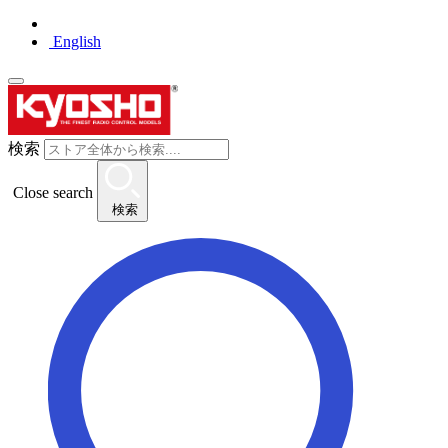
English
検索
Close search
検索