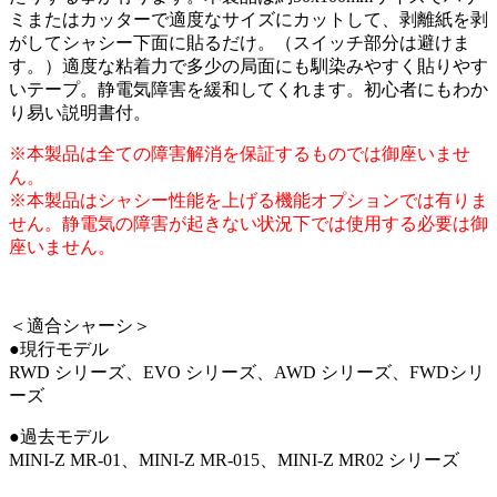
ミまたはカッターで適度なサイズにカットして、剥離紙を剥
がしてシャシー下面に貼るだけ。（スイッチ部分は避けま
す。）適度な粘着力で多少の局面にも馴染みやすく貼りやす
いテープ。静電気障害を緩和してくれます。初心者にもわか
り易い説明書付。
※本製品は全ての障害解消を保証するものでは御座いませ
ん。
※本製品はシャシー性能を上げる機能オプションでは有りま
せん。静電気の障害が起きない状況下では使用する必要は御
座いません。
＜適合シャーシ＞
●現行モデル
RWD シリーズ、EVO シリーズ、AWD シリーズ、FWDシリ
ーズ
●過去モデル
MINI-Z MR-01、MINI-Z MR-015、MINI-Z MR02 シリーズ