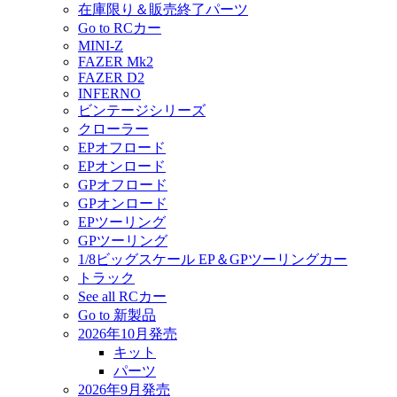
在庫限り＆販売終了パーツ
Go to RCカー
MINI-Z
FAZER Mk2
FAZER D2
INFERNO
ビンテージシリーズ
クローラー
EPオフロード
EPオンロード
GPオフロード
GPオンロード
EPツーリング
GPツーリング
1/8ビッグスケール EP＆GPツーリングカー
トラック
See all RCカー
Go to 新製品
2026年10月発売
キット
パーツ
2026年9月発売