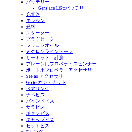
バッテリー
Gens ace LiPoバッテリー
充電器
エンジン
燃料
スターター
プラグヒーター
シリコンオイル
ミクロンラインテープ
サーキット・計測
プレーン用プロペラ・スピンナー
ボート用プロペラ・アクセサリー
See all アクセサリー
Go to ネジ・ナット
ベアリング
ナベビス
バインドビス
サラビス
ボタンビス
キャップビス
セットビス
Eリング