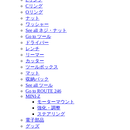
Cリング
Oリング
ナット
ワッシャー
See all ネジ・ナット
Go to ツール
ドライバー
レンチ
リーマー
カッター
ツールボックス
マット
収納バック
See all ツール
Go to ROUTE 246
MINI-Z
モーターマウント
強化・調整
ステアリング
電子部品
グッズ