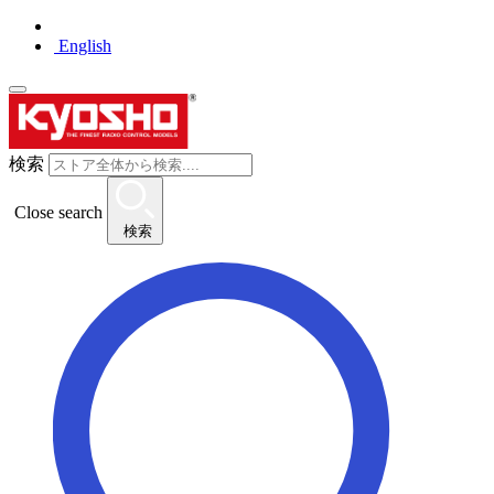
English
検索
Close search
検索