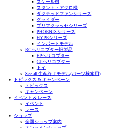
スケール機
スタント・アクロ機
ダクテッドファンシリーズ
グライダー
プリマクラッセシリーズ
PHOENIXシリーズ
HYPEシリーズ
インポートモデル
RCヘリコプター旧製品
EPヘリコプター
GPヘリコプター
トイ
See all 生産終了モデル(パーツ検索用)
トピックス & キャンペーン
トピックス
キャンペーン
イベント & レース
イベント
レース
ショップ
全国ショップ案内
オンラインショップ