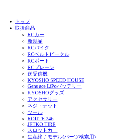
トップ
取扱商品
RCカー
新製品
RCバイク
RCベルトビークル
RCボート
RCプレーン
送受信機
KYOSHO SPEED HOUSE
Gens ace LiPoバッテリー
KYOSHOグッズ
アクセサリー
ネジ・ナット
ツール
ROUTE 246
JETKO TIRE
スロットカー
生産終了モデル(パーツ検索用)