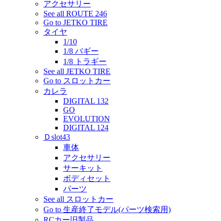
アクセサリー
See all ROUTE 246
Go to JETKO TIRE
タイヤ
1/10
1/8 バギー
1/8 トラギー
See all JETKO TIRE
Go to スロットカー
カレラ
DIGITAL 132
GO
EVOLUTION
DIGITAL 124
Ｄslot43
車体
アクセサリー
サーキット
ボディセット
パーツ
See all スロットカー
Go to 生産終了モデル(パーツ検索用)
RCカー旧製品