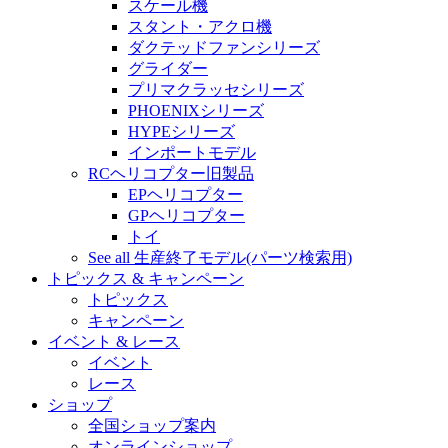
スケール機
スタント・アクロ機
ダクテッドファンシリーズ
グライダー
プリマクラッセシリーズ
PHOENIXシリーズ
HYPEシリーズ
インポートモデル
RCヘリコプター旧製品
EPヘリコプター
GPヘリコプター
トイ
See all 生産終了モデル(パーツ検索用)
トピックス & キャンペーン
トピックス
キャンペーン
イベント & レース
イベント
レース
ショップ
全国ショップ案内
オンラインショップ