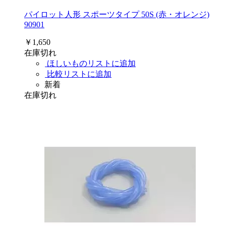
パイロット人形 スポーツタイプ 50S (赤・オレンジ)
90901
￥1,650
在庫切れ
ほしいものリストに追加
比較リストに追加
新着
在庫切れ