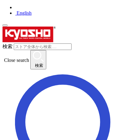
English
検索
Close search
検索