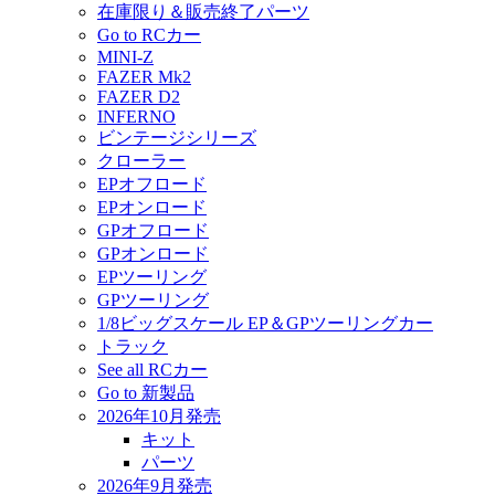
在庫限り＆販売終了パーツ
Go to RCカー
MINI-Z
FAZER Mk2
FAZER D2
INFERNO
ビンテージシリーズ
クローラー
EPオフロード
EPオンロード
GPオフロード
GPオンロード
EPツーリング
GPツーリング
1/8ビッグスケール EP＆GPツーリングカー
トラック
See all RCカー
Go to 新製品
2026年10月発売
キット
パーツ
2026年9月発売