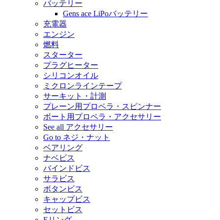
バッテリー
Gens ace LiPoバッテリー
充電器
エンジン
燃料
スターター
プラグヒーター
シリコンオイル
ミクロンラインテープ
サーキット・計測
プレーン用プロペラ・スピンナー
ボート用プロペラ・アクセサリー
See all アクセサリー
Go to ネジ・ナット
ベアリング
ナベビス
バインドビス
サラビス
ボタンビス
キャップビス
セットビス
Eリング