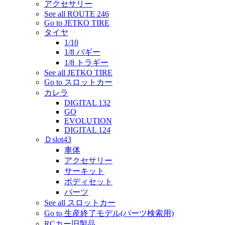
アクセサリー
See all ROUTE 246
Go to JETKO TIRE
タイヤ
1/10
1/8 バギー
1/8 トラギー
See all JETKO TIRE
Go to スロットカー
カレラ
DIGITAL 132
GO
EVOLUTION
DIGITAL 124
Ｄslot43
車体
アクセサリー
サーキット
ボディセット
パーツ
See all スロットカー
Go to 生産終了モデル(パーツ検索用)
RCカー旧製品