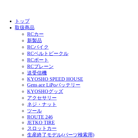
トップ
取扱商品
RCカー
新製品
RCバイク
RCベルトビークル
RCボート
RCプレーン
送受信機
KYOSHO SPEED HOUSE
Gens ace LiPoバッテリー
KYOSHOグッズ
アクセサリー
ネジ・ナット
ツール
ROUTE 246
JETKO TIRE
スロットカー
生産終了モデル(パーツ検索用)