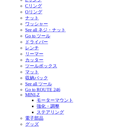
Cリング
Oリング
ナット
ワッシャー
See all ネジ・ナット
Go to ツール
ドライバー
レンチ
リーマー
カッター
ツールボックス
マット
収納バック
See all ツール
Go to ROUTE 246
MINI-Z
モーターマウント
強化・調整
ステアリング
電子部品
グッズ