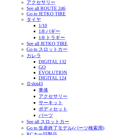
アクセサリー
See all ROUTE 246
Go to JETKO TIRE
タイヤ
1/10
1/8 バギー
1/8 トラギー
See all JETKO TIRE
Go to スロットカー
カレラ
DIGITAL 132
GO
EVOLUTION
DIGITAL 124
Ｄslot43
車体
アクセサリー
サーキット
ボディセット
パーツ
See all スロットカー
Go to 生産終了モデル(パーツ検索用)
RCカー旧製品