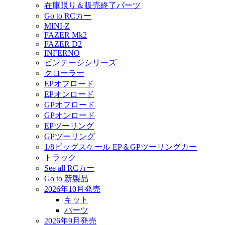
在庫限り＆販売終了パーツ
Go to RCカー
MINI-Z
FAZER Mk2
FAZER D2
INFERNO
ビンテージシリーズ
クローラー
EPオフロード
EPオンロード
GPオフロード
GPオンロード
EPツーリング
GPツーリング
1/8ビッグスケール EP＆GPツーリングカー
トラック
See all RCカー
Go to 新製品
2026年10月発売
キット
パーツ
2026年9月発売