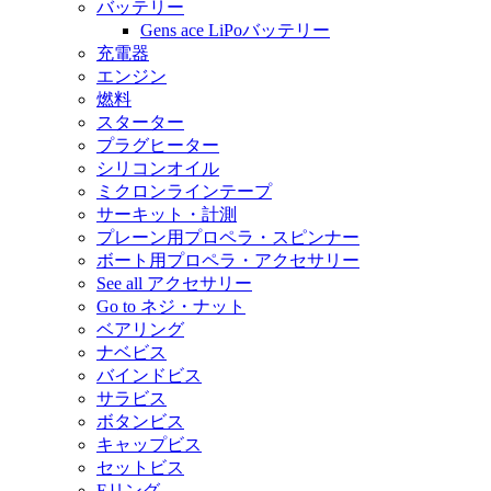
バッテリー
Gens ace LiPoバッテリー
充電器
エンジン
燃料
スターター
プラグヒーター
シリコンオイル
ミクロンラインテープ
サーキット・計測
プレーン用プロペラ・スピンナー
ボート用プロペラ・アクセサリー
See all アクセサリー
Go to ネジ・ナット
ベアリング
ナベビス
バインドビス
サラビス
ボタンビス
キャップビス
セットビス
Eリング