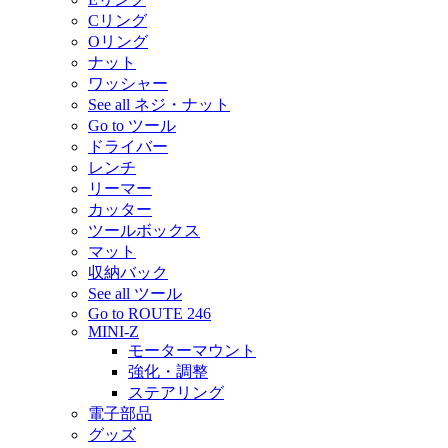
Cリング
Oリング
ナット
ワッシャー
See all ネジ・ナット
Go to ツール
ドライバー
レンチ
リーマー
カッター
ツールボックス
マット
収納バック
See all ツール
Go to ROUTE 246
MINI-Z
モーターマウント
強化・調整
ステアリング
電子部品
グッズ