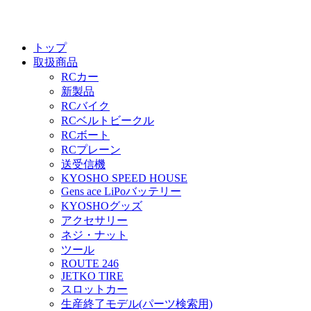
トップ
取扱商品
RCカー
新製品
RCバイク
RCベルトビークル
RCボート
RCプレーン
送受信機
KYOSHO SPEED HOUSE
Gens ace LiPoバッテリー
KYOSHOグッズ
アクセサリー
ネジ・ナット
ツール
ROUTE 246
JETKO TIRE
スロットカー
生産終了モデル(パーツ検索用)