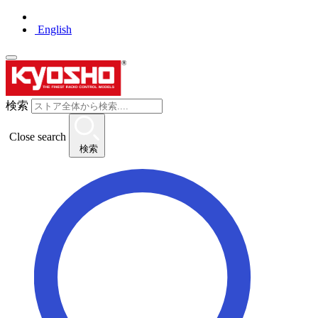
English
検索
Close search
検索