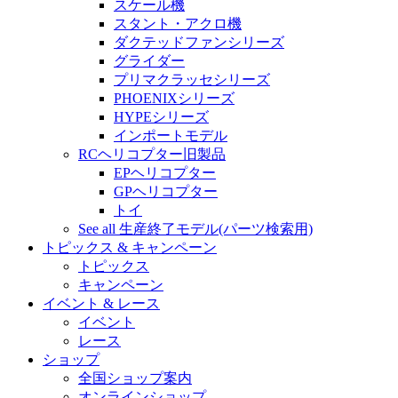
スケール機
スタント・アクロ機
ダクテッドファンシリーズ
グライダー
プリマクラッセシリーズ
PHOENIXシリーズ
HYPEシリーズ
インポートモデル
RCヘリコプター旧製品
EPヘリコプター
GPヘリコプター
トイ
See all 生産終了モデル(パーツ検索用)
トピックス & キャンペーン
トピックス
キャンペーン
イベント & レース
イベント
レース
ショップ
全国ショップ案内
オンラインショップ