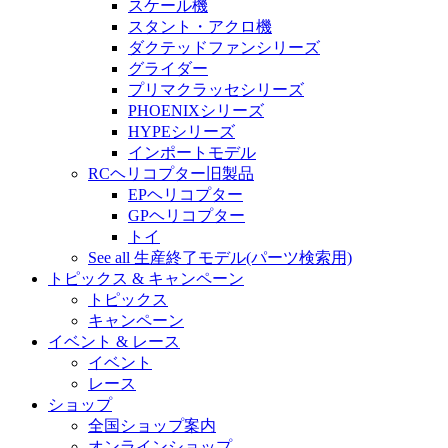
スケール機
スタント・アクロ機
ダクテッドファンシリーズ
グライダー
プリマクラッセシリーズ
PHOENIXシリーズ
HYPEシリーズ
インポートモデル
RCヘリコプター旧製品
EPヘリコプター
GPヘリコプター
トイ
See all 生産終了モデル(パーツ検索用)
トピックス & キャンペーン
トピックス
キャンペーン
イベント & レース
イベント
レース
ショップ
全国ショップ案内
オンラインショップ