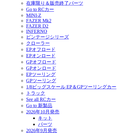
在庫限り＆販売終了パーツ
Go to RCカー
MINI-Z
FAZER Mk2
FAZER D2
INFERNO
ビンテージシリーズ
クローラー
EPオフロード
EPオンロード
GPオフロード
GPオンロード
EPツーリング
GPツーリング
1/8ビッグスケール EP＆GPツーリングカー
トラック
See all RCカー
Go to 新製品
2026年10月発売
キット
パーツ
2026年9月発売