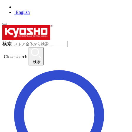
English
検索
Close search
検索