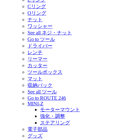
Cリング
Oリング
ナット
ワッシャー
See all ネジ・ナット
Go to ツール
ドライバー
レンチ
リーマー
カッター
ツールボックス
マット
収納バック
See all ツール
Go to ROUTE 246
MINI-Z
モーターマウント
強化・調整
ステアリング
電子部品
グッズ