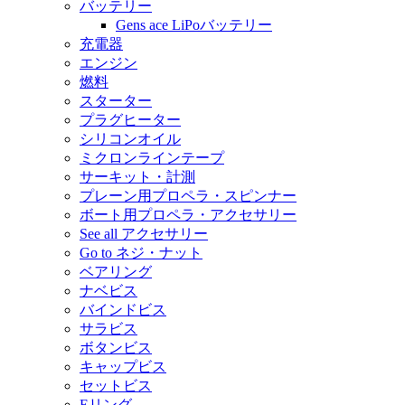
バッテリー
Gens ace LiPoバッテリー
充電器
エンジン
燃料
スターター
プラグヒーター
シリコンオイル
ミクロンラインテープ
サーキット・計測
プレーン用プロペラ・スピンナー
ボート用プロペラ・アクセサリー
See all アクセサリー
Go to ネジ・ナット
ベアリング
ナベビス
バインドビス
サラビス
ボタンビス
キャップビス
セットビス
Eリング