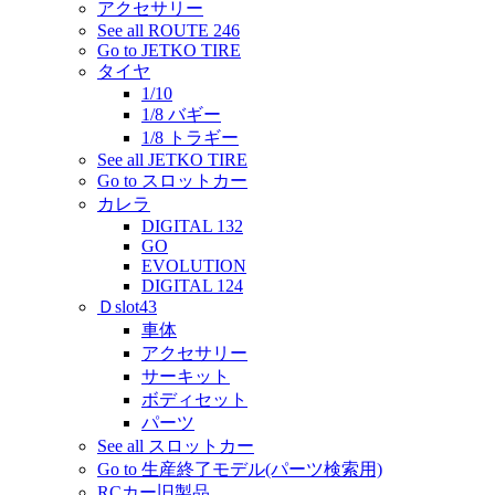
アクセサリー
See all ROUTE 246
Go to JETKO TIRE
タイヤ
1/10
1/8 バギー
1/8 トラギー
See all JETKO TIRE
Go to スロットカー
カレラ
DIGITAL 132
GO
EVOLUTION
DIGITAL 124
Ｄslot43
車体
アクセサリー
サーキット
ボディセット
パーツ
See all スロットカー
Go to 生産終了モデル(パーツ検索用)
RCカー旧製品