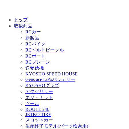
トップ
取扱商品
RCカー
新製品
RCバイク
RCベルトビークル
RCボート
RCプレーン
送受信機
KYOSHO SPEED HOUSE
Gens ace LiPoバッテリー
KYOSHOグッズ
アクセサリー
ネジ・ナット
ツール
ROUTE 246
JETKO TIRE
スロットカー
生産終了モデル(パーツ検索用)