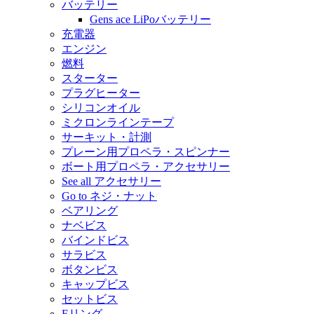
バッテリー
Gens ace LiPoバッテリー
充電器
エンジン
燃料
スターター
プラグヒーター
シリコンオイル
ミクロンラインテープ
サーキット・計測
プレーン用プロペラ・スピンナー
ボート用プロペラ・アクセサリー
See all アクセサリー
Go to ネジ・ナット
ベアリング
ナベビス
バインドビス
サラビス
ボタンビス
キャップビス
セットビス
Eリング