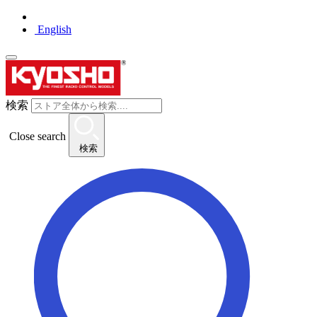
English
検索
Close search
検索