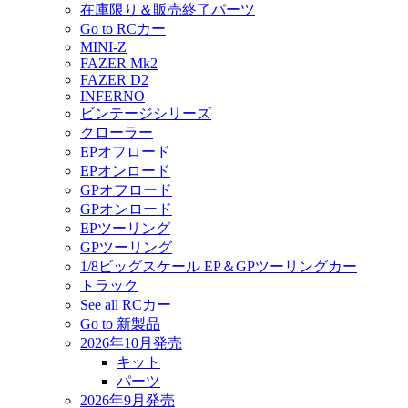
在庫限り＆販売終了パーツ
Go to RCカー
MINI-Z
FAZER Mk2
FAZER D2
INFERNO
ビンテージシリーズ
クローラー
EPオフロード
EPオンロード
GPオフロード
GPオンロード
EPツーリング
GPツーリング
1/8ビッグスケール EP＆GPツーリングカー
トラック
See all RCカー
Go to 新製品
2026年10月発売
キット
パーツ
2026年9月発売