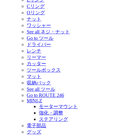
Cリング
Oリング
ナット
ワッシャー
See all ネジ・ナット
Go to ツール
ドライバー
レンチ
リーマー
カッター
ツールボックス
マット
収納バック
See all ツール
Go to ROUTE 246
MINI-Z
モーターマウント
強化・調整
ステアリング
電子部品
グッズ