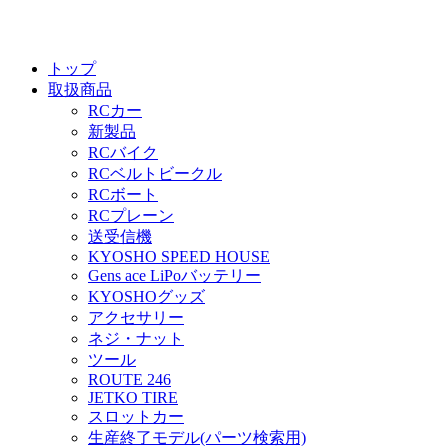
トップ
取扱商品
RCカー
新製品
RCバイク
RCベルトビークル
RCボート
RCプレーン
送受信機
KYOSHO SPEED HOUSE
Gens ace LiPoバッテリー
KYOSHOグッズ
アクセサリー
ネジ・ナット
ツール
ROUTE 246
JETKO TIRE
スロットカー
生産終了モデル(パーツ検索用)