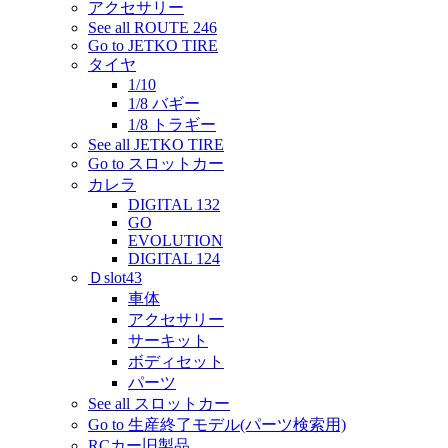
アクセサリー
See all ROUTE 246
Go to JETKO TIRE
タイヤ
1/10
1/8 バギー
1/8 トラギー
See all JETKO TIRE
Go to スロットカー
カレラ
DIGITAL 132
GO
EVOLUTION
DIGITAL 124
Ｄslot43
車体
アクセサリー
サーキット
ボディセット
パーツ
See all スロットカー
Go to 生産終了モデル(パーツ検索用)
RCカー旧製品