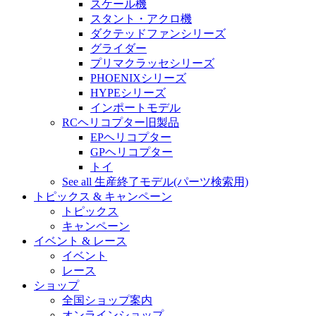
スケール機
スタント・アクロ機
ダクテッドファンシリーズ
グライダー
プリマクラッセシリーズ
PHOENIXシリーズ
HYPEシリーズ
インポートモデル
RCヘリコプター旧製品
EPヘリコプター
GPヘリコプター
トイ
See all 生産終了モデル(パーツ検索用)
トピックス & キャンペーン
トピックス
キャンペーン
イベント & レース
イベント
レース
ショップ
全国ショップ案内
オンラインショップ