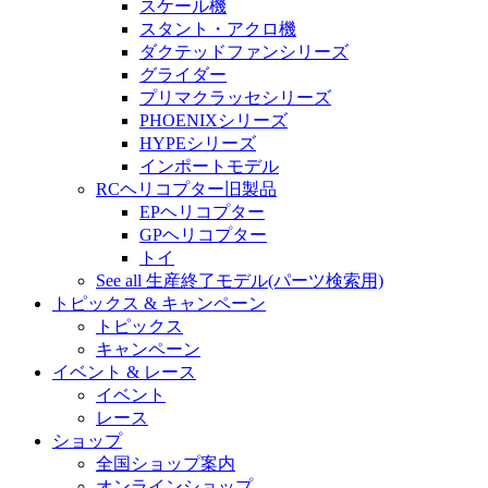
スケール機
スタント・アクロ機
ダクテッドファンシリーズ
グライダー
プリマクラッセシリーズ
PHOENIXシリーズ
HYPEシリーズ
インポートモデル
RCヘリコプター旧製品
EPヘリコプター
GPヘリコプター
トイ
See all 生産終了モデル(パーツ検索用)
トピックス & キャンペーン
トピックス
キャンペーン
イベント & レース
イベント
レース
ショップ
全国ショップ案内
オンラインショップ