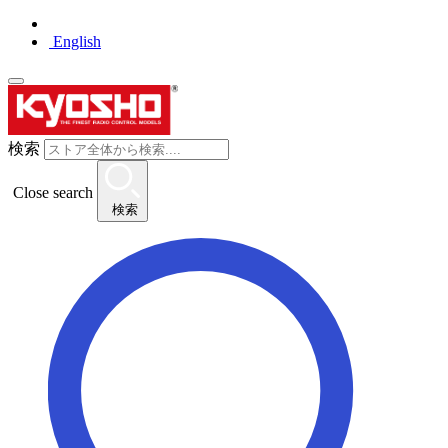
English
検索
Close search
検索