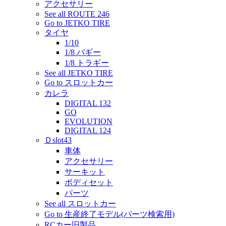
アクセサリー
See all ROUTE 246
Go to JETKO TIRE
タイヤ
1/10
1/8 バギー
1/8 トラギー
See all JETKO TIRE
Go to スロットカー
カレラ
DIGITAL 132
GO
EVOLUTION
DIGITAL 124
Ｄslot43
車体
アクセサリー
サーキット
ボディセット
パーツ
See all スロットカー
Go to 生産終了モデル(パーツ検索用)
RCカー旧製品