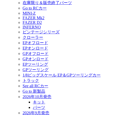
在庫限り＆販売終了パーツ
Go to RCカー
MINI-Z
FAZER Mk2
FAZER D2
INFERNO
ビンテージシリーズ
クローラー
EPオフロード
EPオンロード
GPオフロード
GPオンロード
EPツーリング
GPツーリング
1/8ビッグスケール EP＆GPツーリングカー
トラック
See all RCカー
Go to 新製品
2026年10月発売
キット
パーツ
2026年9月発売