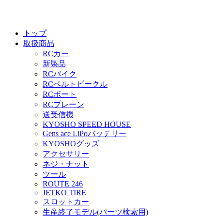
トップ
取扱商品
RCカー
新製品
RCバイク
RCベルトビークル
RCボート
RCプレーン
送受信機
KYOSHO SPEED HOUSE
Gens ace LiPoバッテリー
KYOSHOグッズ
アクセサリー
ネジ・ナット
ツール
ROUTE 246
JETKO TIRE
スロットカー
生産終了モデル(パーツ検索用)