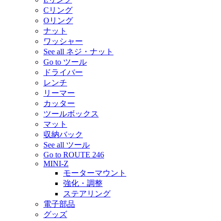
Cリング
Oリング
ナット
ワッシャー
See all ネジ・ナット
Go to ツール
ドライバー
レンチ
リーマー
カッター
ツールボックス
マット
収納バック
See all ツール
Go to ROUTE 246
MINI-Z
モーターマウント
強化・調整
ステアリング
電子部品
グッズ