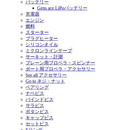
バッテリー
Gens ace LiPoバッテリー
充電器
エンジン
燃料
スターター
プラグヒーター
シリコンオイル
ミクロンラインテープ
サーキット・計測
プレーン用プロペラ・スピンナー
ボート用プロペラ・アクセサリー
See all アクセサリー
Go to ネジ・ナット
ベアリング
ナベビス
バインドビス
サラビス
ボタンビス
キャップビス
セットビス
Eリング