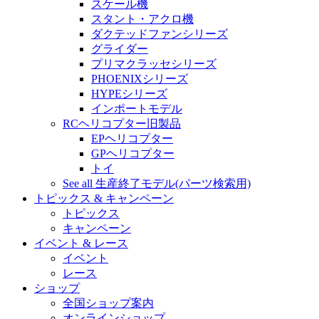
スケール機
スタント・アクロ機
ダクテッドファンシリーズ
グライダー
プリマクラッセシリーズ
PHOENIXシリーズ
HYPEシリーズ
インポートモデル
RCヘリコプター旧製品
EPヘリコプター
GPヘリコプター
トイ
See all 生産終了モデル(パーツ検索用)
トピックス & キャンペーン
トピックス
キャンペーン
イベント & レース
イベント
レース
ショップ
全国ショップ案内
オンラインショップ