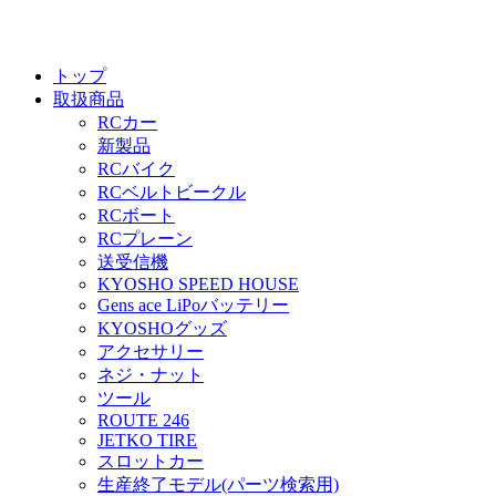
トップ
取扱商品
RCカー
新製品
RCバイク
RCベルトビークル
RCボート
RCプレーン
送受信機
KYOSHO SPEED HOUSE
Gens ace LiPoバッテリー
KYOSHOグッズ
アクセサリー
ネジ・ナット
ツール
ROUTE 246
JETKO TIRE
スロットカー
生産終了モデル(パーツ検索用)