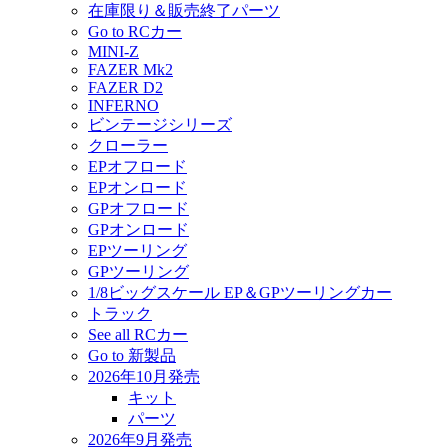
在庫限り＆販売終了パーツ
Go to RCカー
MINI-Z
FAZER Mk2
FAZER D2
INFERNO
ビンテージシリーズ
クローラー
EPオフロード
EPオンロード
GPオフロード
GPオンロード
EPツーリング
GPツーリング
1/8ビッグスケール EP＆GPツーリングカー
トラック
See all RCカー
Go to 新製品
2026年10月発売
キット
パーツ
2026年9月発売