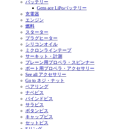
バッテリー
Gens ace LiPoバッテリー
充電器
エンジン
燃料
スターター
プラグヒーター
シリコンオイル
ミクロンラインテープ
サーキット・計測
プレーン用プロペラ・スピンナー
ボート用プロペラ・アクセサリー
See all アクセサリー
Go to ネジ・ナット
ベアリング
ナベビス
バインドビス
サラビス
ボタンビス
キャップビス
セットビス
Eリング