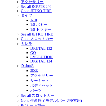
アクセサリー
See all ROUTE 246
Go to JETKO TIRE
タイヤ
1/10
1/8 バギー
1/8 トラギー
See all JETKO TIRE
Go to スロットカー
カレラ
DIGITAL 132
GO
EVOLUTION
DIGITAL 124
Ｄslot43
車体
アクセサリー
サーキット
ボディセット
パーツ
See all スロットカー
Go to 生産終了モデル(パーツ検索用)
RCカー旧製品