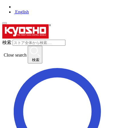
English
検索
Close search
検索