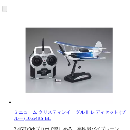
ミニューム クリスティンイーグルⅡ レディセット (ブ
ルー) 10654RS-BL
2.4GHz3chプロポで楽しめる、高性能バイプレーン