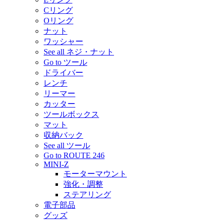
Cリング
Oリング
ナット
ワッシャー
See all ネジ・ナット
Go to ツール
ドライバー
レンチ
リーマー
カッター
ツールボックス
マット
収納バック
See all ツール
Go to ROUTE 246
MINI-Z
モーターマウント
強化・調整
ステアリング
電子部品
グッズ