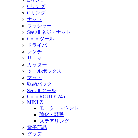
Cリング
Oリング
ナット
ワッシャー
See all ネジ・ナット
Go to ツール
ドライバー
レンチ
リーマー
カッター
ツールボックス
マット
収納バック
See all ツール
Go to ROUTE 246
MINI-Z
モーターマウント
強化・調整
ステアリング
電子部品
グッズ