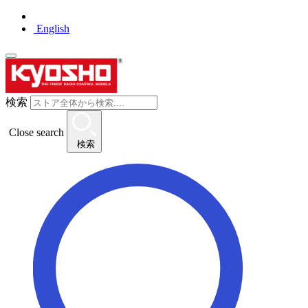
English
検索
Close search
検索