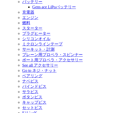
バッテリー
Gens ace LiPoバッテリー
充電器
エンジン
燃料
スターター
プラグヒーター
シリコンオイル
ミクロンラインテープ
サーキット・計測
プレーン用プロペラ・スピンナー
ボート用プロペラ・アクセサリー
See all アクセサリー
Go to ネジ・ナット
ベアリング
ナベビス
バインドビス
サラビス
ボタンビス
キャップビス
セットビス
Eリング