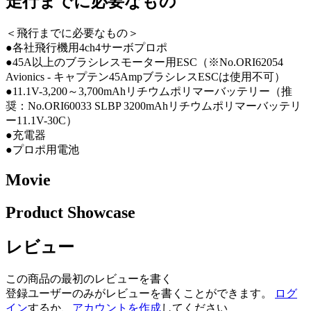
走行までに必要なもの
＜飛行までに必要なもの＞
●各社飛行機用4ch4サーボプロポ
●45A以上のブラシレスモーター用ESC（※No.ORI62054
Avionics - キャプテン45AmpブラシレスESCは使用不可）
●11.1V-3,200～3,700mAhリチウムポリマーバッテリー（推
奨：No.ORI60033 SLBP 3200mAhリチウムポリマーバッテリ
ー11.1V-30C）
●充電器
●プロポ用電池
Movie
Product Showcase
レビュー
この商品の最初のレビューを書く
登録ユーザーのみがレビューを書くことができます。
ログ
イン
するか、
アカウントを作成
してください