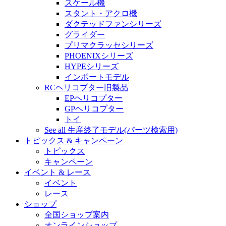
スケール機
スタント・アクロ機
ダクテッドファンシリーズ
グライダー
プリマクラッセシリーズ
PHOENIXシリーズ
HYPEシリーズ
インポートモデル
RCヘリコプター旧製品
EPヘリコプター
GPヘリコプター
トイ
See all 生産終了モデル(パーツ検索用)
トピックス & キャンペーン
トピックス
キャンペーン
イベント & レース
イベント
レース
ショップ
全国ショップ案内
オンラインショップ