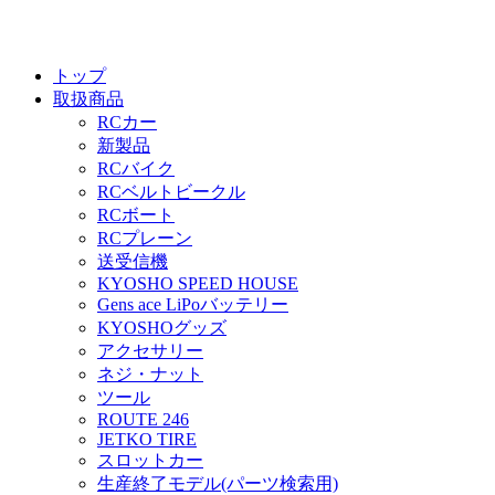
トップ
取扱商品
RCカー
新製品
RCバイク
RCベルトビークル
RCボート
RCプレーン
送受信機
KYOSHO SPEED HOUSE
Gens ace LiPoバッテリー
KYOSHOグッズ
アクセサリー
ネジ・ナット
ツール
ROUTE 246
JETKO TIRE
スロットカー
生産終了モデル(パーツ検索用)