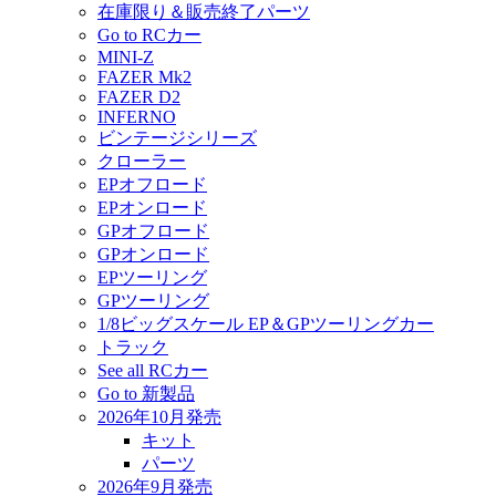
在庫限り＆販売終了パーツ
Go to RCカー
MINI-Z
FAZER Mk2
FAZER D2
INFERNO
ビンテージシリーズ
クローラー
EPオフロード
EPオンロード
GPオフロード
GPオンロード
EPツーリング
GPツーリング
1/8ビッグスケール EP＆GPツーリングカー
トラック
See all RCカー
Go to 新製品
2026年10月発売
キット
パーツ
2026年9月発売