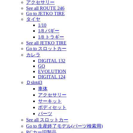
アクセサリー
See all ROUTE 246
Go to JETKO TIRE
タイヤ
1/10
1/8 バギー
1/8 トラギー
See all JETKO TIRE
Go to スロットカー
カレラ
DIGITAL 132
GO
EVOLUTION
DIGITAL 124
Ｄslot43
車体
アクセサリー
サーキット
ボディセット
パーツ
See all スロットカー
Go to 生産終了モデル(パーツ検索用)
RCカー旧製品