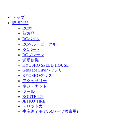
トップ
取扱商品
RCカー
新製品
RCバイク
RCベルトビークル
RCボート
RCプレーン
送受信機
KYOSHO SPEED HOUSE
Gens ace LiPoバッテリー
KYOSHOグッズ
アクセサリー
ネジ・ナット
ツール
ROUTE 246
JETKO TIRE
スロットカー
生産終了モデル(パーツ検索用)