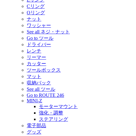
Cリング
Oリング
ナット
ワッシャー
See all ネジ・ナット
Go to ツール
ドライバー
レンチ
リーマー
カッター
ツールボックス
マット
収納バック
See all ツール
Go to ROUTE 246
MINI-Z
モーターマウント
強化・調整
ステアリング
電子部品
グッズ