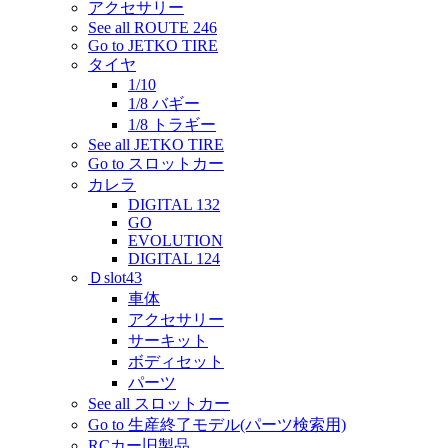
アクセサリー
See all ROUTE 246
Go to JETKO TIRE
タイヤ
1/10
1/8 バギー
1/8 トラギー
See all JETKO TIRE
Go to スロットカー
カレラ
DIGITAL 132
GO
EVOLUTION
DIGITAL 124
Ｄslot43
車体
アクセサリー
サーキット
ボディセット
パーツ
See all スロットカー
Go to 生産終了モデル(パーツ検索用)
RCカー旧製品