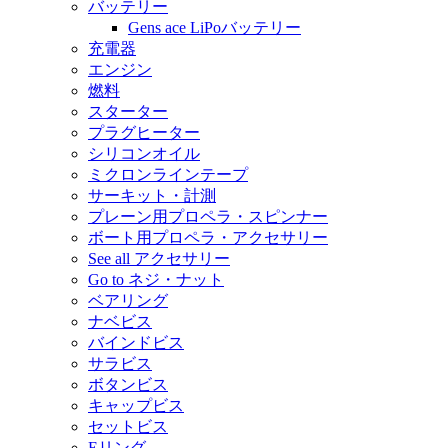
バッテリー
Gens ace LiPoバッテリー
充電器
エンジン
燃料
スターター
プラグヒーター
シリコンオイル
ミクロンラインテープ
サーキット・計測
プレーン用プロペラ・スピンナー
ボート用プロペラ・アクセサリー
See all アクセサリー
Go to ネジ・ナット
ベアリング
ナベビス
バインドビス
サラビス
ボタンビス
キャップビス
セットビス
Eリング