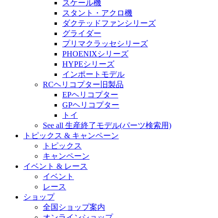
スケール機
スタント・アクロ機
ダクテッドファンシリーズ
グライダー
プリマクラッセシリーズ
PHOENIXシリーズ
HYPEシリーズ
インポートモデル
RCヘリコプター旧製品
EPヘリコプター
GPヘリコプター
トイ
See all 生産終了モデル(パーツ検索用)
トピックス & キャンペーン
トピックス
キャンペーン
イベント & レース
イベント
レース
ショップ
全国ショップ案内
オンラインショップ