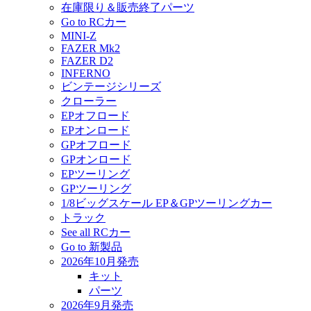
在庫限り＆販売終了パーツ
Go to RCカー
MINI-Z
FAZER Mk2
FAZER D2
INFERNO
ビンテージシリーズ
クローラー
EPオフロード
EPオンロード
GPオフロード
GPオンロード
EPツーリング
GPツーリング
1/8ビッグスケール EP＆GPツーリングカー
トラック
See all RCカー
Go to 新製品
2026年10月発売
キット
パーツ
2026年9月発売