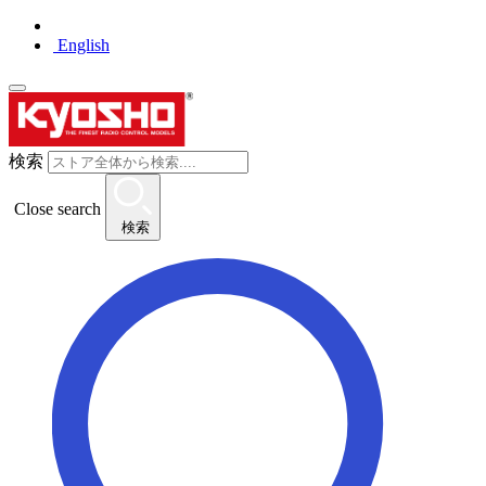
English
検索
Close search
検索