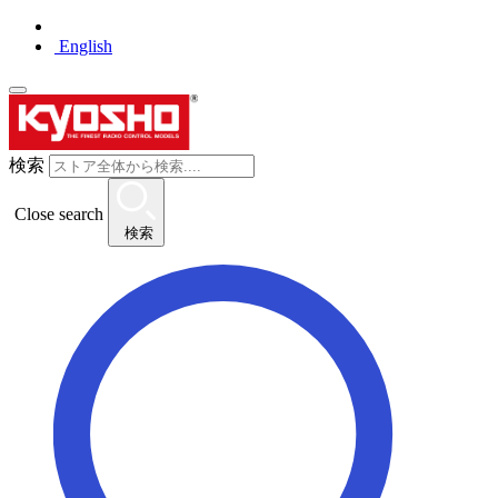
English
検索
Close search
検索