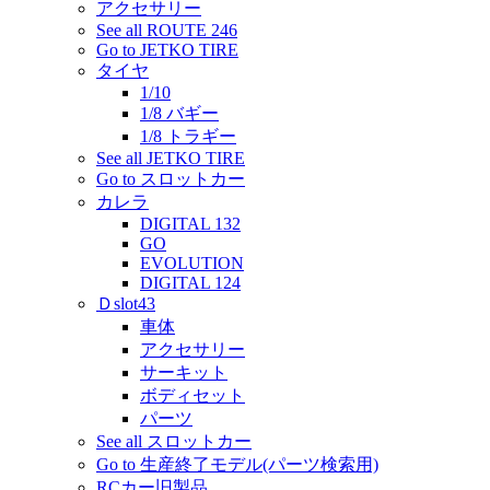
アクセサリー
See all ROUTE 246
Go to JETKO TIRE
タイヤ
1/10
1/8 バギー
1/8 トラギー
See all JETKO TIRE
Go to スロットカー
カレラ
DIGITAL 132
GO
EVOLUTION
DIGITAL 124
Ｄslot43
車体
アクセサリー
サーキット
ボディセット
パーツ
See all スロットカー
Go to 生産終了モデル(パーツ検索用)
RCカー旧製品