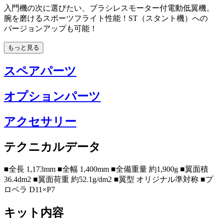
入門機の次に選びたい、ブラシレスモーター付電動低翼機。
腕を磨けるスポーツフライト性能！ST（スタント機）への
バージョンアップも可能！
もっと見る
スペアパーツ
オプションパーツ
アクセサリー
テクニカルデータ
■全長 1,173mm ■全幅 1,400mm ■全備重量 約1,900g ■翼面積
36.4dm2 ■翼面荷重 約52.1g/dm2 ■翼型 オリジナル準対称 ■プ
ロペラ D11×P7
キット内容