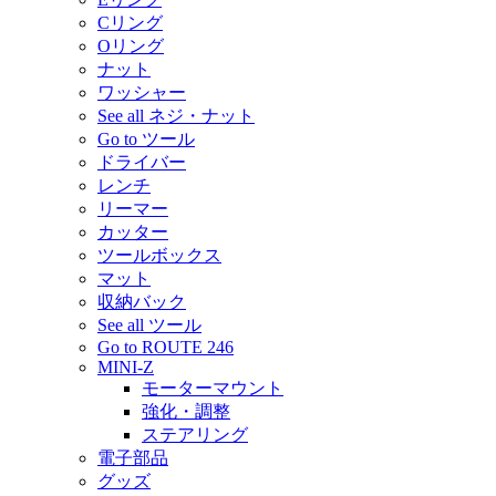
Cリング
Oリング
ナット
ワッシャー
See all ネジ・ナット
Go to ツール
ドライバー
レンチ
リーマー
カッター
ツールボックス
マット
収納バック
See all ツール
Go to ROUTE 246
MINI-Z
モーターマウント
強化・調整
ステアリング
電子部品
グッズ