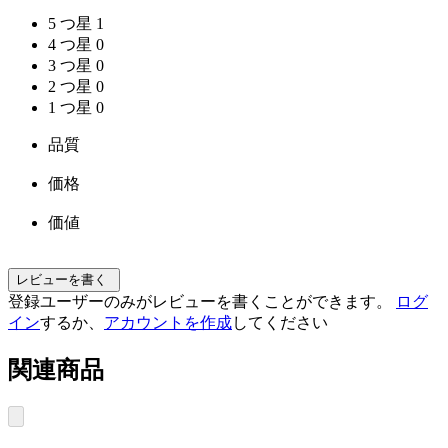
5 つ星
1
4 つ星
0
3 つ星
0
2 つ星
0
1 つ星
0
品質
価格
価値
レビューを書く
登録ユーザーのみがレビューを書くことができます。
ログ
イン
するか、
アカウントを作成
してください
関連商品