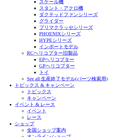
スケール機
スタント・アクロ機
ダクテッドファンシリーズ
グライダー
プリマクラッセシリーズ
PHOENIXシリーズ
HYPEシリーズ
インポートモデル
RCヘリコプター旧製品
EPヘリコプター
GPヘリコプター
トイ
See all 生産終了モデル(パーツ検索用)
トピックス & キャンペーン
トピックス
キャンペーン
イベント & レース
イベント
レース
ショップ
全国ショップ案内
オンラインショップ