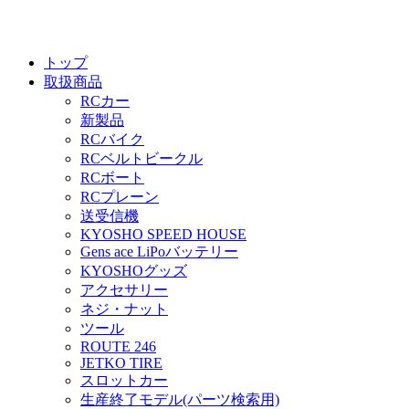
トップ
取扱商品
RCカー
新製品
RCバイク
RCベルトビークル
RCボート
RCプレーン
送受信機
KYOSHO SPEED HOUSE
Gens ace LiPoバッテリー
KYOSHOグッズ
アクセサリー
ネジ・ナット
ツール
ROUTE 246
JETKO TIRE
スロットカー
生産終了モデル(パーツ検索用)