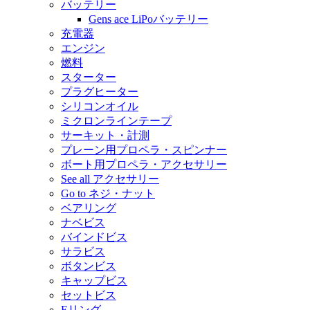
バッテリー
Gens ace LiPoバッテリー
充電器
エンジン
燃料
スターター
プラグヒーター
シリコンオイル
ミクロンラインテープ
サーキット・計測
プレーン用プロペラ・スピンナー
ボート用プロペラ・アクセサリー
See all アクセサリー
Go to ネジ・ナット
ベアリング
ナベビス
バインドビス
サラビス
ボタンビス
キャップビス
セットビス
Eリング