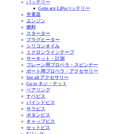
バッテリー
Gens ace LiPoバッテリー
充電器
エンジン
燃料
スターター
プラグヒーター
シリコンオイル
ミクロンラインテープ
サーキット・計測
プレーン用プロペラ・スピンナー
ボート用プロペラ・アクセサリー
See all アクセサリー
Go to ネジ・ナット
ベアリング
ナベビス
バインドビス
サラビス
ボタンビス
キャップビス
セットビス
Eリング