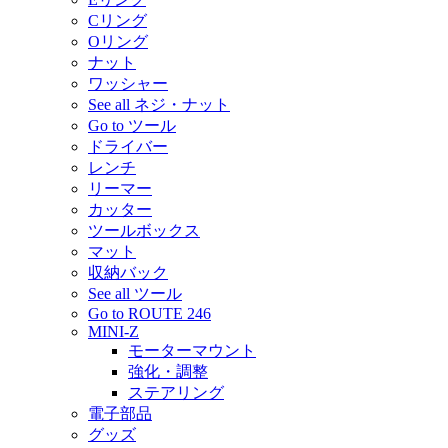
Cリング
Oリング
ナット
ワッシャー
See all ネジ・ナット
Go to ツール
ドライバー
レンチ
リーマー
カッター
ツールボックス
マット
収納バック
See all ツール
Go to ROUTE 246
MINI-Z
モーターマウント
強化・調整
ステアリング
電子部品
グッズ