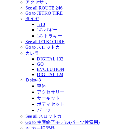
アクセサリー
See all ROUTE 246
Go to JETKO TIRE
タイヤ
1/10
1/8 バギー
1/8 トラギー
See all JETKO TIRE
Go to スロットカー
カレラ
DIGITAL 132
GO
EVOLUTION
DIGITAL 124
Ｄslot43
車体
アクセサリー
サーキット
ボディセット
パーツ
See all スロットカー
Go to 生産終了モデル(パーツ検索用)
RCカー旧製品