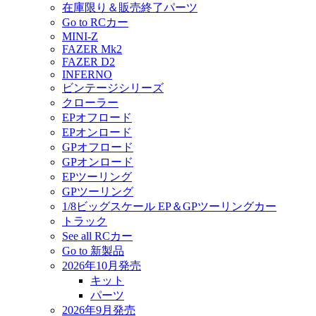
在庫限り＆販売終了パーツ
Go to RCカー
MINI-Z
FAZER Mk2
FAZER D2
INFERNO
ビンテージシリーズ
クローラー
EPオフロード
EPオンロード
GPオフロード
GPオンロード
EPツーリング
GPツーリング
1/8ビッグスケール EP＆GPツーリングカー
トラック
See all RCカー
Go to 新製品
2026年10月発売
キット
パーツ
2026年9月発売