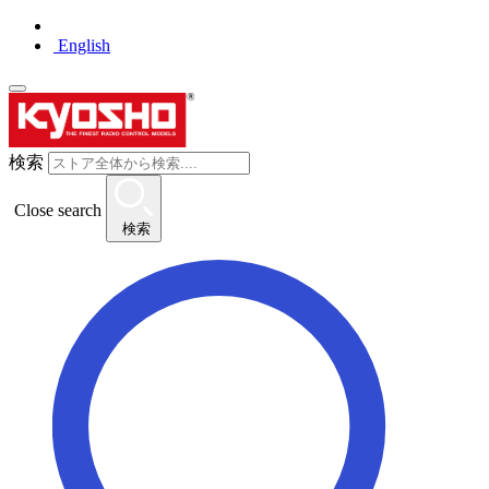
English
検索
Close search
検索