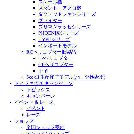
スケール機
スタント・アクロ機
ダクテッドファンシリーズ
グライダー
プリマクラッセシリーズ
PHOENIXシリーズ
HYPEシリーズ
インポートモデル
RCヘリコプター旧製品
EPヘリコプター
GPヘリコプター
トイ
See all 生産終了モデル(パーツ検索用)
トピックス & キャンペーン
トピックス
キャンペーン
イベント & レース
イベント
レース
ショップ
全国ショップ案内
オンラインショップ