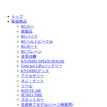
トップ
取扱商品
RCカー
新製品
RCバイク
RCベルトビークル
RCボート
RCプレーン
送受信機
KYOSHO SPEED HOUSE
Gens ace LiPoバッテリー
KYOSHOグッズ
アクセサリー
ネジ・ナット
ツール
ROUTE 246
JETKO TIRE
スロットカー
生産終了モデル(パーツ検索用)