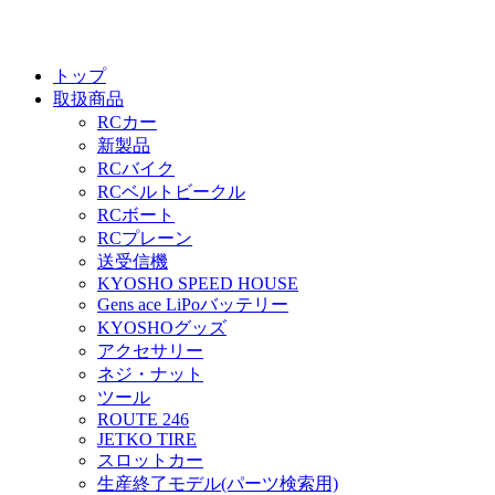
トップ
取扱商品
RCカー
新製品
RCバイク
RCベルトビークル
RCボート
RCプレーン
送受信機
KYOSHO SPEED HOUSE
Gens ace LiPoバッテリー
KYOSHOグッズ
アクセサリー
ネジ・ナット
ツール
ROUTE 246
JETKO TIRE
スロットカー
生産終了モデル(パーツ検索用)