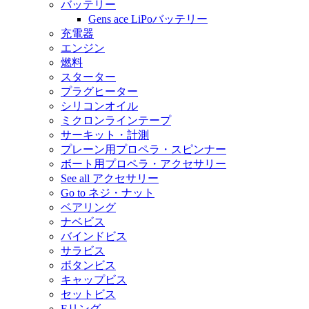
バッテリー
Gens ace LiPoバッテリー
充電器
エンジン
燃料
スターター
プラグヒーター
シリコンオイル
ミクロンラインテープ
サーキット・計測
プレーン用プロペラ・スピンナー
ボート用プロペラ・アクセサリー
See all アクセサリー
Go to ネジ・ナット
ベアリング
ナベビス
バインドビス
サラビス
ボタンビス
キャップビス
セットビス
Eリング