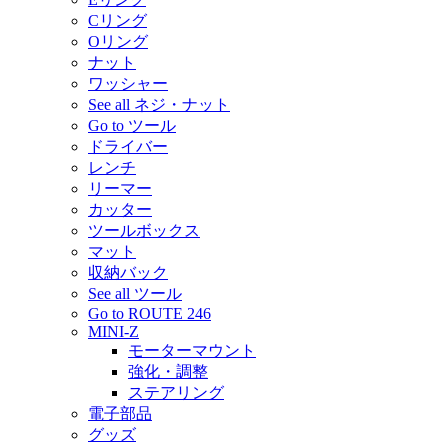
Cリング
Oリング
ナット
ワッシャー
See all ネジ・ナット
Go to ツール
ドライバー
レンチ
リーマー
カッター
ツールボックス
マット
収納バック
See all ツール
Go to ROUTE 246
MINI-Z
モーターマウント
強化・調整
ステアリング
電子部品
グッズ