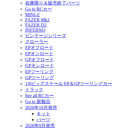
在庫限り＆販売終了パーツ
Go to RCカー
MINI-Z
FAZER Mk2
FAZER D2
INFERNO
ビンテージシリーズ
クローラー
EPオフロード
EPオンロード
GPオフロード
GPオンロード
EPツーリング
GPツーリング
1/8ビッグスケール EP＆GPツーリングカー
トラック
See all RCカー
Go to 新製品
2026年10月発売
キット
パーツ
2026年9月発売