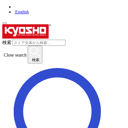
English
検索
Close search
検索