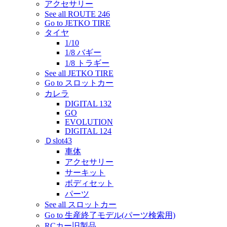
アクセサリー
See all ROUTE 246
Go to JETKO TIRE
タイヤ
1/10
1/8 バギー
1/8 トラギー
See all JETKO TIRE
Go to スロットカー
カレラ
DIGITAL 132
GO
EVOLUTION
DIGITAL 124
Ｄslot43
車体
アクセサリー
サーキット
ボディセット
パーツ
See all スロットカー
Go to 生産終了モデル(パーツ検索用)
RCカー旧製品