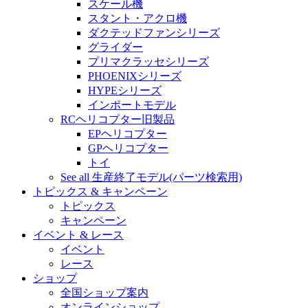
スケール機
スタント・アクロ機
ダクテッドファンシリーズ
グライダー
プリマクラッセシリーズ
PHOENIXシリーズ
HYPEシリーズ
インポートモデル
RCヘリコプター旧製品
EPヘリコプター
GPヘリコプター
トイ
See all 生産終了モデル(パーツ検索用)
トピックス & キャンペーン
トピックス
キャンペーン
イベント & レース
イベント
レース
ショップ
全国ショップ案内
オンラインショップ