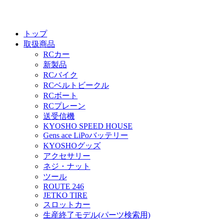
トップ
取扱商品
RCカー
新製品
RCバイク
RCベルトビークル
RCボート
RCプレーン
送受信機
KYOSHO SPEED HOUSE
Gens ace LiPoバッテリー
KYOSHOグッズ
アクセサリー
ネジ・ナット
ツール
ROUTE 246
JETKO TIRE
スロットカー
生産終了モデル(パーツ検索用)