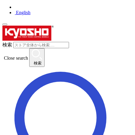
English
検索
Close search
検索