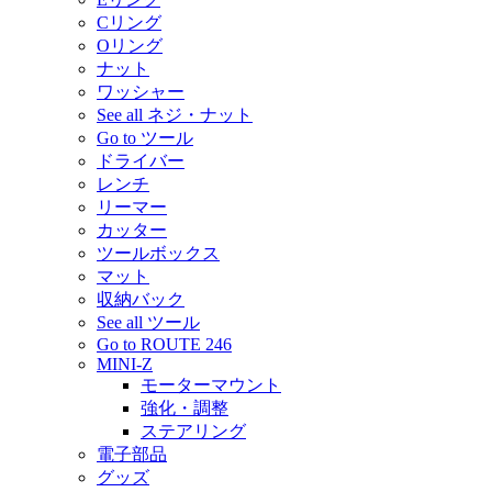
Cリング
Oリング
ナット
ワッシャー
See all ネジ・ナット
Go to ツール
ドライバー
レンチ
リーマー
カッター
ツールボックス
マット
収納バック
See all ツール
Go to ROUTE 246
MINI-Z
モーターマウント
強化・調整
ステアリング
電子部品
グッズ