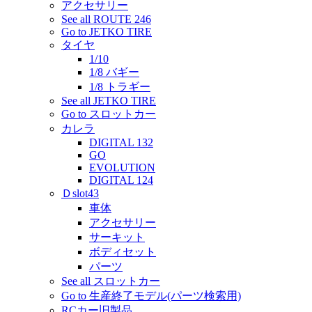
アクセサリー
See all ROUTE 246
Go to JETKO TIRE
タイヤ
1/10
1/8 バギー
1/8 トラギー
See all JETKO TIRE
Go to スロットカー
カレラ
DIGITAL 132
GO
EVOLUTION
DIGITAL 124
Ｄslot43
車体
アクセサリー
サーキット
ボディセット
パーツ
See all スロットカー
Go to 生産終了モデル(パーツ検索用)
RCカー旧製品