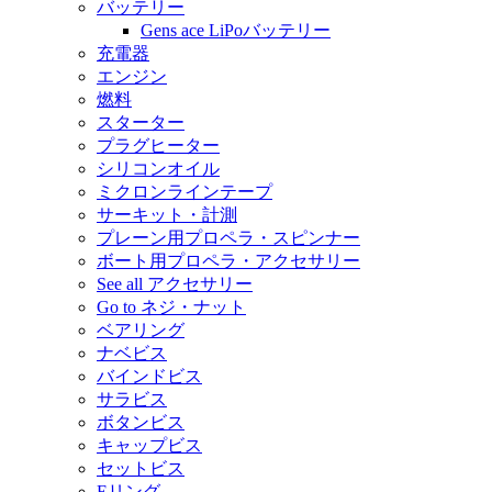
バッテリー
Gens ace LiPoバッテリー
充電器
エンジン
燃料
スターター
プラグヒーター
シリコンオイル
ミクロンラインテープ
サーキット・計測
プレーン用プロペラ・スピンナー
ボート用プロペラ・アクセサリー
See all アクセサリー
Go to ネジ・ナット
ベアリング
ナベビス
バインドビス
サラビス
ボタンビス
キャップビス
セットビス
Eリング