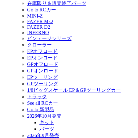
在庫限り＆販売終了パーツ
Go to RCカー
MINI-Z
FAZER Mk2
FAZER D2
INFERNO
ビンテージシリーズ
クローラー
EPオフロード
EPオンロード
GPオフロード
GPオンロード
EPツーリング
GPツーリング
1/8ビッグスケール EP＆GPツーリングカー
トラック
See all RCカー
Go to 新製品
2026年10月発売
キット
パーツ
2026年9月発売