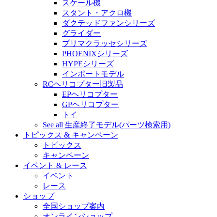
スケール機
スタント・アクロ機
ダクテッドファンシリーズ
グライダー
プリマクラッセシリーズ
PHOENIXシリーズ
HYPEシリーズ
インポートモデル
RCヘリコプター旧製品
EPヘリコプター
GPヘリコプター
トイ
See all 生産終了モデル(パーツ検索用)
トピックス & キャンペーン
トピックス
キャンペーン
イベント & レース
イベント
レース
ショップ
全国ショップ案内
オンラインショップ