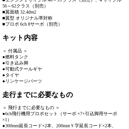
56～62クラス（別売）
■翼面積 32.4dm2
■翼型 オリジナル準対称
■プロポ 6ch 8サーボ（別売）
キット内容
＜ 付属品 ＞
●燃料タンク
●引き込み脚
●可動式テールギヤ
●タイヤ
●リンケージパーツ
走行までに必要なもの
＜ 飛行までに必要なもの ＞
●6ch飛行機用プロポセット（サーボ ×7+引込脚用サーボ
×1）
●300mm延長コード×2本、200mmＹ字延長コード×2本、