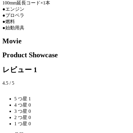
100mm延長コード×1本
●エンジン
●プロペラ
●燃料
●始動用具
Movie
Product Showcase
レビュー
1
4.5
/ 5
5 つ星
1
4 つ星
0
3 つ星
0
2 つ星
0
1 つ星
0