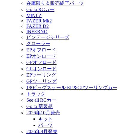
在庫限り＆販売終了パーツ
Go to RCカー
MINI-Z
FAZER Mk2
FAZER D2
INFERNO
ビンテージシリーズ
クローラー
EPオフロード
EPオンロード
GPオフロード
GPオンロード
EPツーリング
GPツーリング
1/8ビッグスケール EP＆GPツーリングカー
トラック
See all RCカー
Go to 新製品
2026年10月発売
キット
パーツ
2026年9月発売