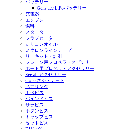
バッテリー
Gens ace LiPoバッテリー
充電器
エンジン
燃料
スターター
プラグヒーター
シリコンオイル
ミクロンラインテープ
サーキット・計測
プレーン用プロペラ・スピンナー
ボート用プロペラ・アクセサリー
See all アクセサリー
Go to ネジ・ナット
ベアリング
ナベビス
バインドビス
サラビス
ボタンビス
キャップビス
セットビス
Eリング