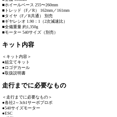
■ホイールベース 255〜260mm
■トレッド（F／R） 162mm／161mm
■タイヤ（F／R共通） 別売
■ギヤレシオ 1.90：1（2次減速比）
■全備重量 約1,350g
■モーター 540サイズ（別売）
キット内容
＜キット内容＞
●組立てキット
●ロゴデカール
●取扱説明書
走行までに必要なもの
＜走行までに必要なもの＞
●各社2～3ch1サーボプロポ
●540サイズモーター
●ESC