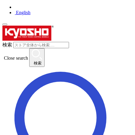
English
検索
Close search
検索