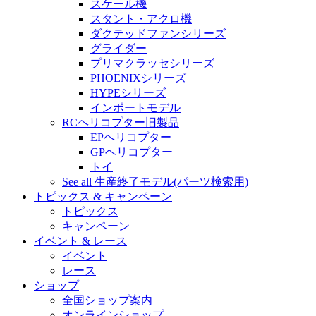
スケール機
スタント・アクロ機
ダクテッドファンシリーズ
グライダー
プリマクラッセシリーズ
PHOENIXシリーズ
HYPEシリーズ
インポートモデル
RCヘリコプター旧製品
EPヘリコプター
GPヘリコプター
トイ
See all 生産終了モデル(パーツ検索用)
トピックス & キャンペーン
トピックス
キャンペーン
イベント & レース
イベント
レース
ショップ
全国ショップ案内
オンラインショップ