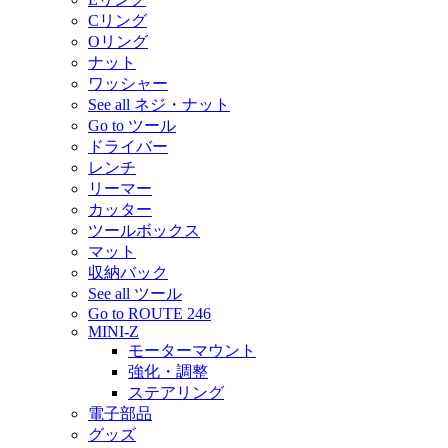
Cリング
Oリング
ナット
ワッシャー
See all ネジ・ナット
Go to ツール
ドライバー
レンチ
リーマー
カッター
ツールボックス
マット
収納バック
See all ツール
Go to ROUTE 246
MINI-Z
モーターマウント
強化・調整
ステアリング
電子部品
グッズ