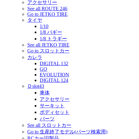
アクセサリー
See all ROUTE 246
Go to JETKO TIRE
タイヤ
1/10
1/8 バギー
1/8 トラギー
See all JETKO TIRE
Go to スロットカー
カレラ
DIGITAL 132
GO
EVOLUTION
DIGITAL 124
Ｄslot43
車体
アクセサリー
サーキット
ボディセット
パーツ
See all スロットカー
Go to 生産終了モデル(パーツ検索用)
RCカー旧製品