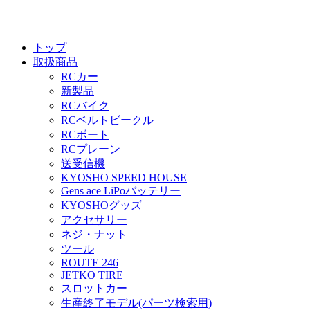
トップ
取扱商品
RCカー
新製品
RCバイク
RCベルトビークル
RCボート
RCプレーン
送受信機
KYOSHO SPEED HOUSE
Gens ace LiPoバッテリー
KYOSHOグッズ
アクセサリー
ネジ・ナット
ツール
ROUTE 246
JETKO TIRE
スロットカー
生産終了モデル(パーツ検索用)