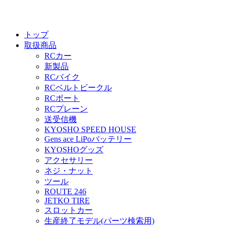
トップ
取扱商品
RCカー
新製品
RCバイク
RCベルトビークル
RCボート
RCプレーン
送受信機
KYOSHO SPEED HOUSE
Gens ace LiPoバッテリー
KYOSHOグッズ
アクセサリー
ネジ・ナット
ツール
ROUTE 246
JETKO TIRE
スロットカー
生産終了モデル(パーツ検索用)