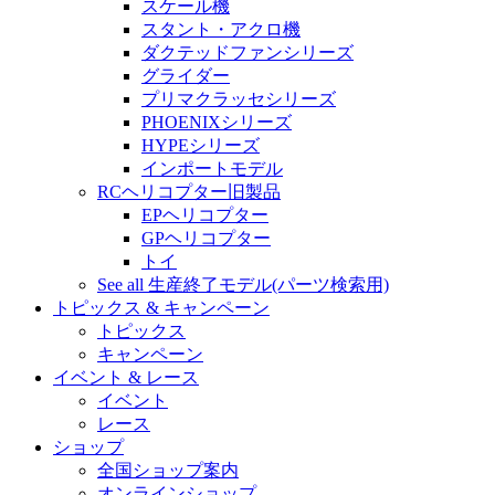
スケール機
スタント・アクロ機
ダクテッドファンシリーズ
グライダー
プリマクラッセシリーズ
PHOENIXシリーズ
HYPEシリーズ
インポートモデル
RCヘリコプター旧製品
EPヘリコプター
GPヘリコプター
トイ
See all 生産終了モデル(パーツ検索用)
トピックス & キャンペーン
トピックス
キャンペーン
イベント & レース
イベント
レース
ショップ
全国ショップ案内
オンラインショップ