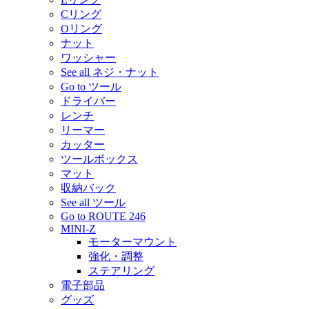
Cリング
Oリング
ナット
ワッシャー
See all ネジ・ナット
Go to ツール
ドライバー
レンチ
リーマー
カッター
ツールボックス
マット
収納バック
See all ツール
Go to ROUTE 246
MINI-Z
モーターマウント
強化・調整
ステアリング
電子部品
グッズ