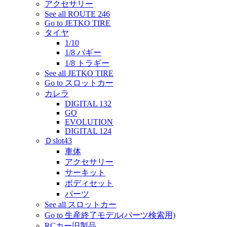
アクセサリー
See all ROUTE 246
Go to JETKO TIRE
タイヤ
1/10
1/8 バギー
1/8 トラギー
See all JETKO TIRE
Go to スロットカー
カレラ
DIGITAL 132
GO
EVOLUTION
DIGITAL 124
Ｄslot43
車体
アクセサリー
サーキット
ボディセット
パーツ
See all スロットカー
Go to 生産終了モデル(パーツ検索用)
RCカー旧製品