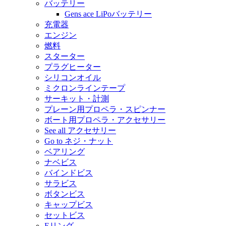
バッテリー
Gens ace LiPoバッテリー
充電器
エンジン
燃料
スターター
プラグヒーター
シリコンオイル
ミクロンラインテープ
サーキット・計測
プレーン用プロペラ・スピンナー
ボート用プロペラ・アクセサリー
See all アクセサリー
Go to ネジ・ナット
ベアリング
ナベビス
バインドビス
サラビス
ボタンビス
キャップビス
セットビス
Eリング