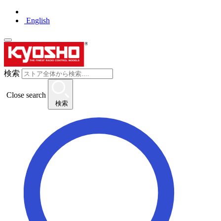
English
検索
Close search
検索