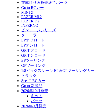
在庫限り＆販売終了パーツ
Go to RCカー
MINI-Z
FAZER Mk2
FAZER D2
INFERNO
ビンテージシリーズ
クローラー
EPオフロード
EPオンロード
GPオフロード
GPオンロード
EPツーリング
GPツーリング
1/8ビッグスケール EP＆GPツーリングカー
トラック
See all RCカー
Go to 新製品
2026年10月発売
キット
パーツ
2026年9月発売