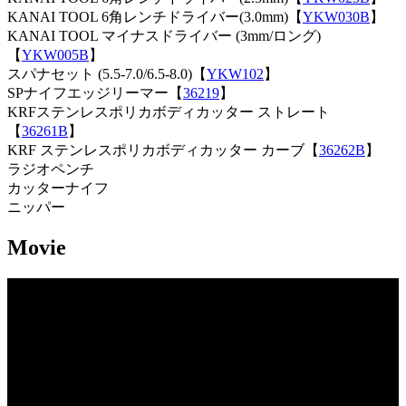
KANAI TOOL 6角レンチドライバー(3.0mm)【
YKW030B
】
KANAI TOOL マイナスドライバー (3mm/ロング)
【
YKW005B
】
スパナセット (5.5-7.0/6.5-8.0)【
YKW102
】
SPナイフエッジリーマー【
36219
】
KRFステンレスポリカボディカッター ストレート
【
36261B
】
KRF ステンレスポリカボディカッター カーブ【
36262B
】
ラジオペンチ
カッターナイフ
ニッパー
Movie