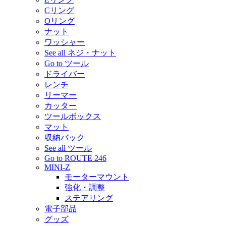
Cリング
Oリング
ナット
ワッシャー
See all ネジ・ナット
Go to ツール
ドライバー
レンチ
リーマー
カッター
ツールボックス
マット
収納バック
See all ツール
Go to ROUTE 246
MINI-Z
モーターマウント
強化・調整
ステアリング
電子部品
グッズ