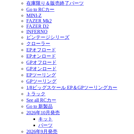
在庫限り＆販売終了パーツ
Go to RCカー
MINI-Z
FAZER Mk2
FAZER D2
INFERNO
ビンテージシリーズ
クローラー
EPオフロード
EPオンロード
GPオフロード
GPオンロード
EPツーリング
GPツーリング
1/8ビッグスケール EP＆GPツーリングカー
トラック
See all RCカー
Go to 新製品
2026年10月発売
キット
パーツ
2026年9月発売