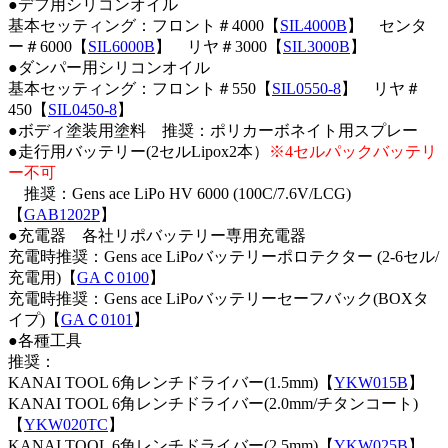
●デフ用シリコンオイル
基本セッティング：フロント＃4000【
SIL4000B
】 センタ
ー＃6000【
SIL6000B
】 リヤ＃3000【
SIL3000B
】
●ダンパー用シリコンオイル
基本セッティング：フロント＃550【
SIL0550-8
】 リヤ＃
450【
SIL0450-8
】
●ボディ塗装用塗料 推奨：ポリカーボネイト用スプレー
●走行用バッテリー(2セルLipox2本）
※4セルパックバッテリ
ー不可
推奨：Gens ace LiPo HV 6000 (100C/7.6V/LCG)
【
GAB1202P
】
●充電器 各社リポバッテリー専用充電器
充電時推奨：Gens ace LiPoバッテリーポロテクター (2-6セル/
充電用)【
GAＣ0100
】
充電時推奨：Gens ace LiPoバッテリーセーフバック(BOXタ
イプ)【
GAＣ0101
】
●各種工具
推奨：
KANAI TOOL 6角レンチドライバー(1.5mm)【
YKW015B
】
KANAI TOOL 6角レンチドライバー(2.0mm/チタンコート)
【
YKW020TC
】
KANAI TOOL 6角レンチドライバー(2.5mm)【
YKW025B
】