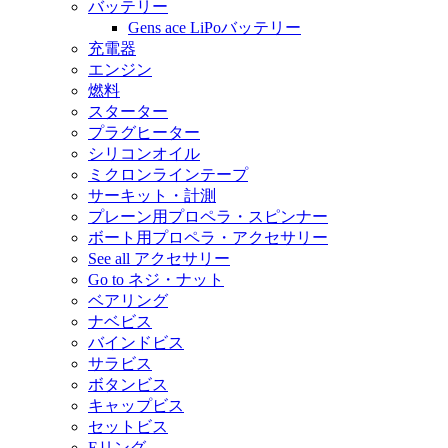
バッテリー
Gens ace LiPoバッテリー
充電器
エンジン
燃料
スターター
プラグヒーター
シリコンオイル
ミクロンラインテープ
サーキット・計測
プレーン用プロペラ・スピンナー
ボート用プロペラ・アクセサリー
See all アクセサリー
Go to ネジ・ナット
ベアリング
ナベビス
バインドビス
サラビス
ボタンビス
キャップビス
セットビス
Eリング