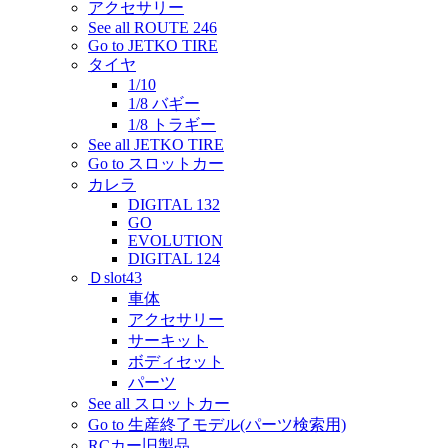
アクセサリー
See all ROUTE 246
Go to JETKO TIRE
タイヤ
1/10
1/8 バギー
1/8 トラギー
See all JETKO TIRE
Go to スロットカー
カレラ
DIGITAL 132
GO
EVOLUTION
DIGITAL 124
Ｄslot43
車体
アクセサリー
サーキット
ボディセット
パーツ
See all スロットカー
Go to 生産終了モデル(パーツ検索用)
RCカー旧製品