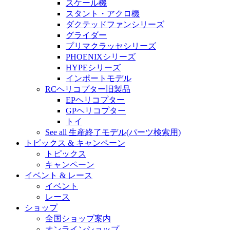
スケール機
スタント・アクロ機
ダクテッドファンシリーズ
グライダー
プリマクラッセシリーズ
PHOENIXシリーズ
HYPEシリーズ
インポートモデル
RCヘリコプター旧製品
EPヘリコプター
GPヘリコプター
トイ
See all 生産終了モデル(パーツ検索用)
トピックス & キャンペーン
トピックス
キャンペーン
イベント & レース
イベント
レース
ショップ
全国ショップ案内
オンラインショップ