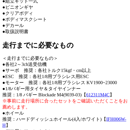
●組立キット一式
●ピニオンギヤ
●クリアボディ
●ボディマスクシート
●デカール
●取扱説明書
走行までに必要なもの
＜走行までに必要なもの＞
●各社2～3ch送受信機
●サーボ 推奨：各社トルク15kgf・cm以上
●ESC 推奨：各社1/8用ブラシレス用ESC
●モーター 推奨：各社1/8用ブラシレス KV1900~23000
●1/8バギー用タイヤ＆タイヤインナー
推奨：1/8 バギー Blockade M4(9039-03)【
612311M4C
】
※事前に走行場所に合ったセットをご確認いただくことをお
薦めします。
●ホイール
推奨：ハードディッシュホイール(4入/ホワイト)【
IFH006W-
H
】