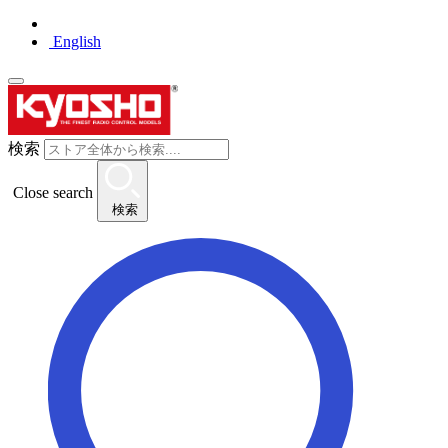
English
検索
Close search
検索