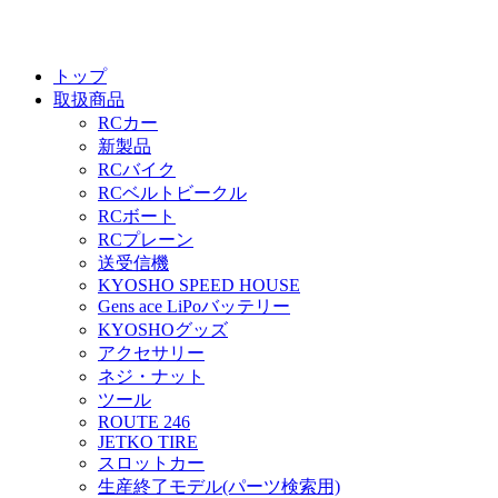
トップ
取扱商品
RCカー
新製品
RCバイク
RCベルトビークル
RCボート
RCプレーン
送受信機
KYOSHO SPEED HOUSE
Gens ace LiPoバッテリー
KYOSHOグッズ
アクセサリー
ネジ・ナット
ツール
ROUTE 246
JETKO TIRE
スロットカー
生産終了モデル(パーツ検索用)