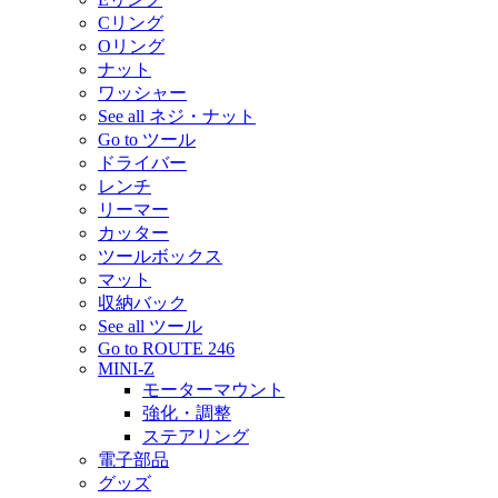
Cリング
Oリング
ナット
ワッシャー
See all ネジ・ナット
Go to ツール
ドライバー
レンチ
リーマー
カッター
ツールボックス
マット
収納バック
See all ツール
Go to ROUTE 246
MINI-Z
モーターマウント
強化・調整
ステアリング
電子部品
グッズ