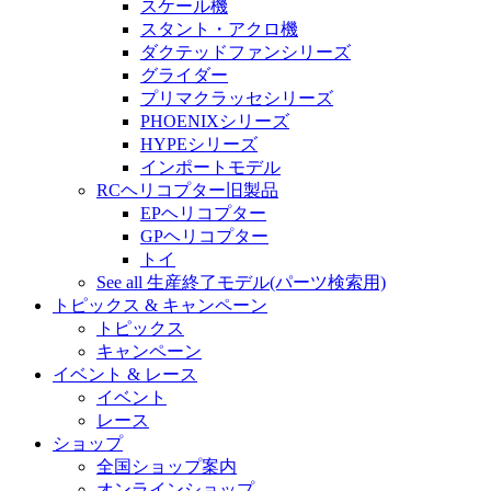
スケール機
スタント・アクロ機
ダクテッドファンシリーズ
グライダー
プリマクラッセシリーズ
PHOENIXシリーズ
HYPEシリーズ
インポートモデル
RCヘリコプター旧製品
EPヘリコプター
GPヘリコプター
トイ
See all 生産終了モデル(パーツ検索用)
トピックス & キャンペーン
トピックス
キャンペーン
イベント & レース
イベント
レース
ショップ
全国ショップ案内
オンラインショップ