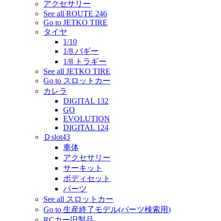
アクセサリー
See all ROUTE 246
Go to JETKO TIRE
タイヤ
1/10
1/8 バギー
1/8 トラギー
See all JETKO TIRE
Go to スロットカー
カレラ
DIGITAL 132
GO
EVOLUTION
DIGITAL 124
Ｄslot43
車体
アクセサリー
サーキット
ボディセット
パーツ
See all スロットカー
Go to 生産終了モデル(パーツ検索用)
RCカー旧製品