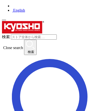
English
検索
Close search
検索