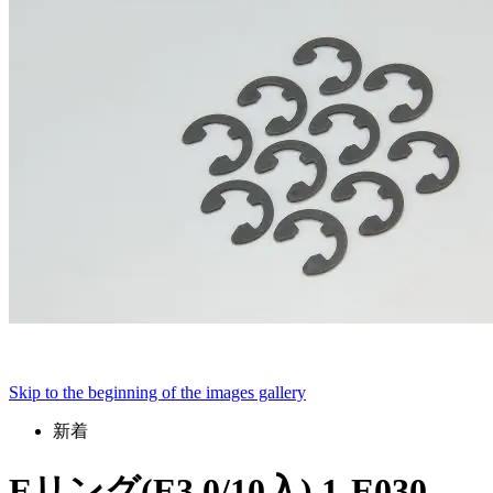
Skip to the beginning of the images gallery
新着
Eリング(E3.0/10入) 1-E030