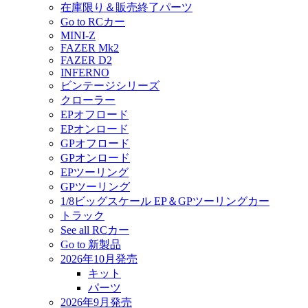
在庫限り＆販売終了パーツ
Go to RCカー
MINI-Z
FAZER Mk2
FAZER D2
INFERNO
ビンテージシリーズ
クローラー
EPオフロード
EPオンロード
GPオフロード
GPオンロード
EPツーリング
GPツーリング
1/8ビッグスケール EP＆GPツーリングカー
トラック
See all RCカー
Go to 新製品
2026年10月発売
キット
パーツ
2026年9月発売