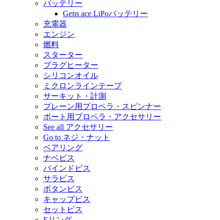
バッテリー
Gens ace LiPoバッテリー
充電器
エンジン
燃料
スターター
プラグヒーター
シリコンオイル
ミクロンラインテープ
サーキット・計測
プレーン用プロペラ・スピンナー
ボート用プロペラ・アクセサリー
See all アクセサリー
Go to ネジ・ナット
ベアリング
ナベビス
バインドビス
サラビス
ボタンビス
キャップビス
セットビス
Eリング