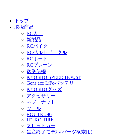
トップ
取扱商品
RCカー
新製品
RCバイク
RCベルトビークル
RCボート
RCプレーン
送受信機
KYOSHO SPEED HOUSE
Gens ace LiPoバッテリー
KYOSHOグッズ
アクセサリー
ネジ・ナット
ツール
ROUTE 246
JETKO TIRE
スロットカー
生産終了モデル(パーツ検索用)