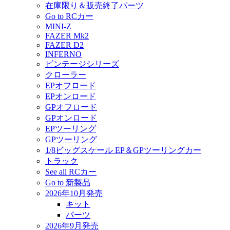
在庫限り＆販売終了パーツ
Go to RCカー
MINI-Z
FAZER Mk2
FAZER D2
INFERNO
ビンテージシリーズ
クローラー
EPオフロード
EPオンロード
GPオフロード
GPオンロード
EPツーリング
GPツーリング
1/8ビッグスケール EP＆GPツーリングカー
トラック
See all RCカー
Go to 新製品
2026年10月発売
キット
パーツ
2026年9月発売