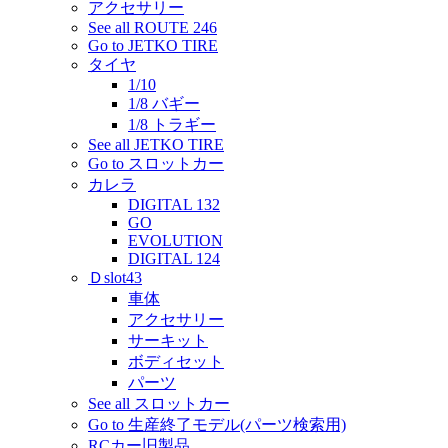
アクセサリー
See all ROUTE 246
Go to JETKO TIRE
タイヤ
1/10
1/8 バギー
1/8 トラギー
See all JETKO TIRE
Go to スロットカー
カレラ
DIGITAL 132
GO
EVOLUTION
DIGITAL 124
Ｄslot43
車体
アクセサリー
サーキット
ボディセット
パーツ
See all スロットカー
Go to 生産終了モデル(パーツ検索用)
RCカー旧製品