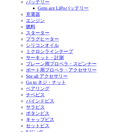
バッテリー
Gens ace LiPoバッテリー
充電器
エンジン
燃料
スターター
プラグヒーター
シリコンオイル
ミクロンラインテープ
サーキット・計測
プレーン用プロペラ・スピンナー
ボート用プロペラ・アクセサリー
See all アクセサリー
Go to ネジ・ナット
ベアリング
ナベビス
バインドビス
サラビス
ボタンビス
キャップビス
セットビス
Eリング