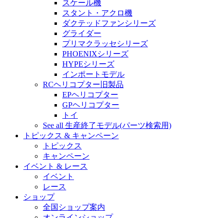
スケール機
スタント・アクロ機
ダクテッドファンシリーズ
グライダー
プリマクラッセシリーズ
PHOENIXシリーズ
HYPEシリーズ
インポートモデル
RCヘリコプター旧製品
EPヘリコプター
GPヘリコプター
トイ
See all 生産終了モデル(パーツ検索用)
トピックス & キャンペーン
トピックス
キャンペーン
イベント & レース
イベント
レース
ショップ
全国ショップ案内
オンラインショップ