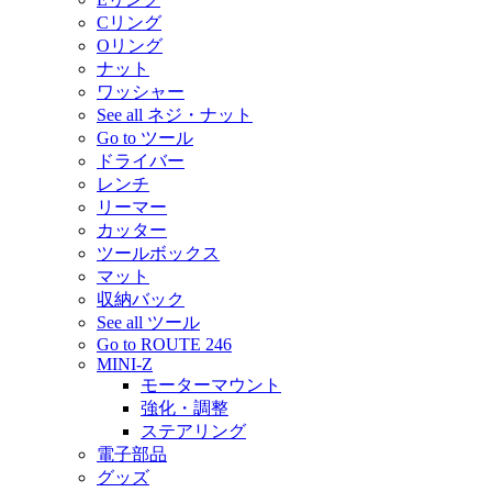
Cリング
Oリング
ナット
ワッシャー
See all ネジ・ナット
Go to ツール
ドライバー
レンチ
リーマー
カッター
ツールボックス
マット
収納バック
See all ツール
Go to ROUTE 246
MINI-Z
モーターマウント
強化・調整
ステアリング
電子部品
グッズ