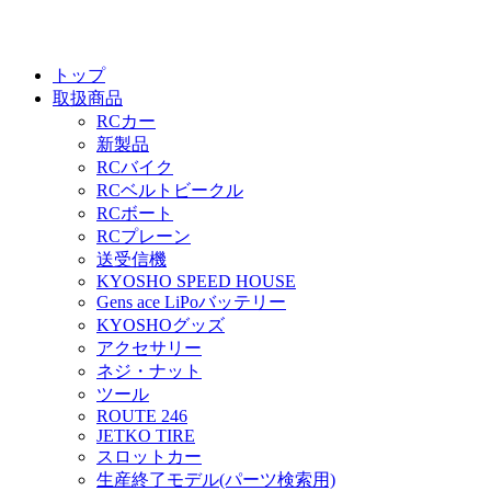
トップ
取扱商品
RCカー
新製品
RCバイク
RCベルトビークル
RCボート
RCプレーン
送受信機
KYOSHO SPEED HOUSE
Gens ace LiPoバッテリー
KYOSHOグッズ
アクセサリー
ネジ・ナット
ツール
ROUTE 246
JETKO TIRE
スロットカー
生産終了モデル(パーツ検索用)