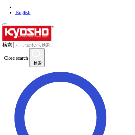
English
検索
Close search
検索