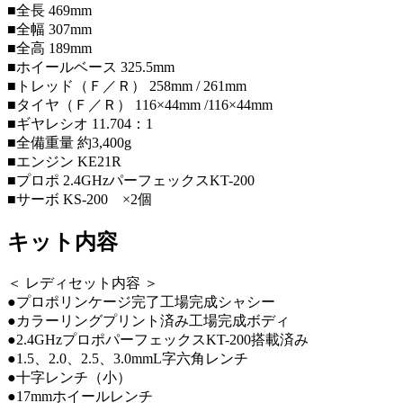
■全長 469mm
■全幅 307mm
■全高 189mm
■ホイールベース 325.5mm
■トレッド（Ｆ／Ｒ） 258mm / 261mm
■タイヤ（Ｆ／Ｒ） 116×44mm /116×44mm
■ギヤレシオ 11.704：1
■全備重量 約3,400g
■エンジン KE21R
■プロポ 2.4GHzパーフェックスKT-200
■サーボ KS-200 ×2個
キット内容
＜ レディセット内容 ＞
●プロポリンケージ完了工場完成シャシー
●カラーリングプリント済み工場完成ボディ
●2.4GHzプロポパーフェックスKT-200搭載済み
●1.5、2.0、2.5、3.0mmL字六角レンチ
●十字レンチ（小）
●17mmホイールレンチ