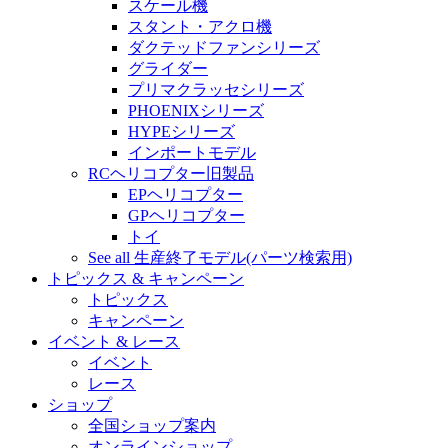
スケール機
スタント・アクロ機
ダクテッドファンシリーズ
グライダー
プリマクラッセシリーズ
PHOENIXシリーズ
HYPEシリーズ
インポートモデル
RCヘリコプター旧製品
EPヘリコプター
GPヘリコプター
トイ
See all 生産終了モデル(パーツ検索用)
トピックス & キャンペーン
トピックス
キャンペーン
イベント & レース
イベント
レース
ショップ
全国ショップ案内
オンラインショップ