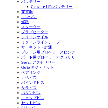
バッテリー
Gens ace LiPoバッテリー
充電器
エンジン
燃料
スターター
プラグヒーター
シリコンオイル
ミクロンラインテープ
サーキット・計測
プレーン用プロペラ・スピンナー
ボート用プロペラ・アクセサリー
See all アクセサリー
Go to ネジ・ナット
ベアリング
ナベビス
バインドビス
サラビス
ボタンビス
キャップビス
セットビス
Eリング