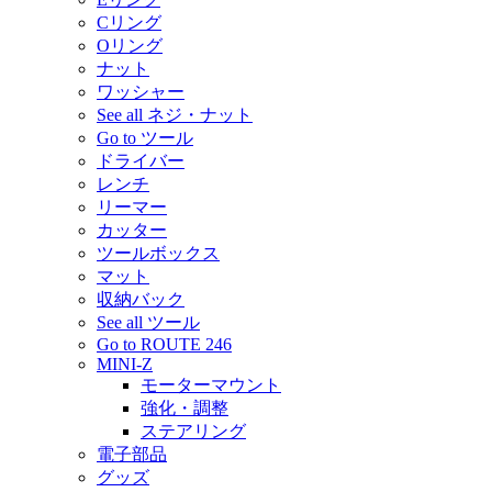
Cリング
Oリング
ナット
ワッシャー
See all ネジ・ナット
Go to ツール
ドライバー
レンチ
リーマー
カッター
ツールボックス
マット
収納バック
See all ツール
Go to ROUTE 246
MINI-Z
モーターマウント
強化・調整
ステアリング
電子部品
グッズ