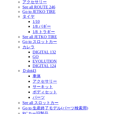
アクセサリー
See all ROUTE 246
Go to JETKO TIRE
タイヤ
1/10
1/8 バギー
1/8 トラギー
See all JETKO TIRE
Go to スロットカー
カレラ
DIGITAL 132
GO
EVOLUTION
DIGITAL 124
Ｄslot43
車体
アクセサリー
サーキット
ボディセット
パーツ
See all スロットカー
Go to 生産終了モデル(パーツ検索用)
RCカー旧製品