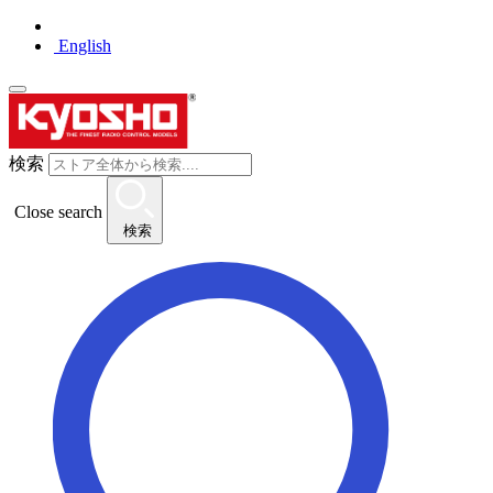
English
検索
Close search
検索