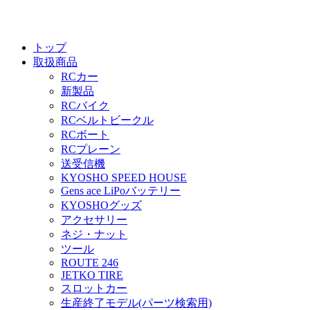
トップ
取扱商品
RCカー
新製品
RCバイク
RCベルトビークル
RCボート
RCプレーン
送受信機
KYOSHO SPEED HOUSE
Gens ace LiPoバッテリー
KYOSHOグッズ
アクセサリー
ネジ・ナット
ツール
ROUTE 246
JETKO TIRE
スロットカー
生産終了モデル(パーツ検索用)