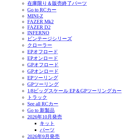
在庫限り＆販売終了パーツ
Go to RCカー
MINI-Z
FAZER Mk2
FAZER D2
INFERNO
ビンテージシリーズ
クローラー
EPオフロード
EPオンロード
GPオフロード
GPオンロード
EPツーリング
GPツーリング
1/8ビッグスケール EP＆GPツーリングカー
トラック
See all RCカー
Go to 新製品
2026年10月発売
キット
パーツ
2026年9月発売