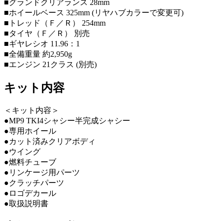
■グランドクリアランス 28mm
■ホイールベース 325mm (リヤハブカラーで変更可)
■トレッド（Ｆ／Ｒ） 254mm
■タイヤ（Ｆ／Ｒ） 別売
■ギヤレシオ 11.96：1
■全備重量 約2,950g
■エンジン 21クラス (別売)
キット内容
＜キット内容＞
●MP9 TKI4シャシー半完成シャシー
●専用ホイール
●カット済みクリアボディ
●ウイング
●燃料チューブ
●リンケージ用パーツ
●クラッチパーツ
●ロゴデカール
●取扱説明書