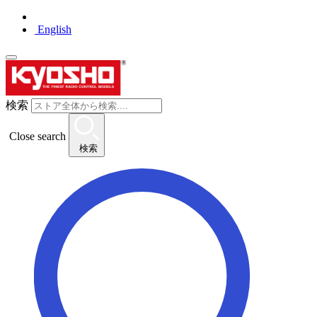
English
検索
Close search
検索