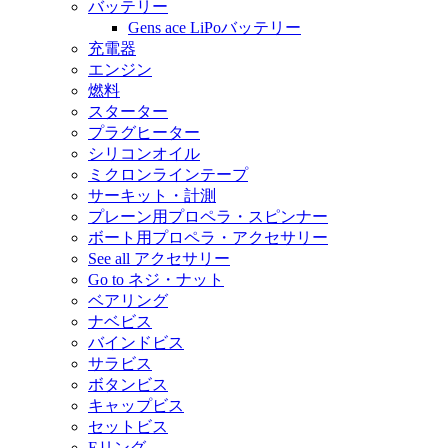
バッテリー
Gens ace LiPoバッテリー
充電器
エンジン
燃料
スターター
プラグヒーター
シリコンオイル
ミクロンラインテープ
サーキット・計測
プレーン用プロペラ・スピンナー
ボート用プロペラ・アクセサリー
See all アクセサリー
Go to ネジ・ナット
ベアリング
ナベビス
バインドビス
サラビス
ボタンビス
キャップビス
セットビス
Eリング