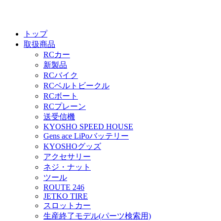
トップ
取扱商品
RCカー
新製品
RCバイク
RCベルトビークル
RCボート
RCプレーン
送受信機
KYOSHO SPEED HOUSE
Gens ace LiPoバッテリー
KYOSHOグッズ
アクセサリー
ネジ・ナット
ツール
ROUTE 246
JETKO TIRE
スロットカー
生産終了モデル(パーツ検索用)