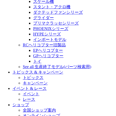
スケール機
スタント・アクロ機
ダクテッドファンシリーズ
グライダー
プリマクラッセシリーズ
PHOENIXシリーズ
HYPEシリーズ
インポートモデル
RCヘリコプター旧製品
EPヘリコプター
GPヘリコプター
トイ
See all 生産終了モデル(パーツ検索用)
トピックス & キャンペーン
トピックス
キャンペーン
イベント & レース
イベント
レース
ショップ
全国ショップ案内
オンラインショップ