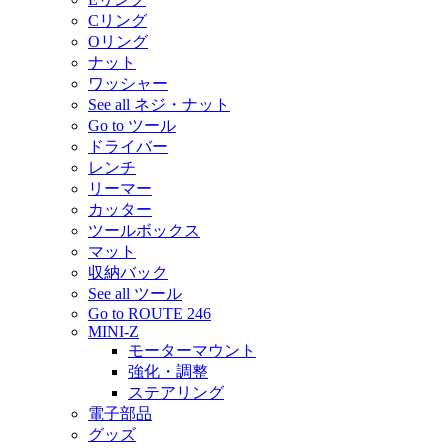
Cリング
Oリング
ナット
ワッシャー
See all ネジ・ナット
Go to ツール
ドライバー
レンチ
リーマー
カッター
ツールボックス
マット
収納バック
See all ツール
Go to ROUTE 246
MINI-Z
モーターマウント
強化・調整
ステアリング
電子部品
グッズ