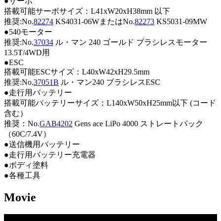
●サーボ
搭載可能サーボサイズ：L41xW20xH38mm 以下
推奨:No.
82274
KS4031-06WまたはNo.
82273
KS5031-09MW
●540モーター
推奨:No.
37034
ル・マン 240 ゴールド ブラシレスモーター
13.5T/4WD用
●ESC
搭載可能ESCサイズ：L40xW42xH29.5mm
推奨:No.
37051B
ル・マン240 ブラシレスESC
●走行用バッテリー
搭載可能バッテリーサイズ：L140xW50xH25mm以下 (コード
含む）
推奨：No.
GAB4202
Gens ace LiPo 4000 ストレートパック
（60C/7.4V）
●送信機用バッテリー
●走行用バッテリー充電器
●ボディ塗料
●各種工具
Movie