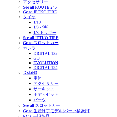
アクセサリー
See all ROUTE 246
Go to JETKO TIRE
タイヤ
1/10
1/8 バギー
1/8 トラギー
See all JETKO TIRE
Go to スロットカー
カレラ
DIGITAL 132
GO
EVOLUTION
DIGITAL 124
Ｄslot43
車体
アクセサリー
サーキット
ボディセット
パーツ
See all スロットカー
Go to 生産終了モデル(パーツ検索用)
RCカー旧製品