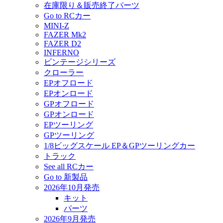
在庫限り＆販売終了パーツ
Go to RCカー
MINI-Z
FAZER Mk2
FAZER D2
INFERNO
ビンテージシリーズ
クローラー
EPオフロード
EPオンロード
GPオフロード
GPオンロード
EPツーリング
GPツーリング
1/8ビッグスケール EP＆GPツーリングカー
トラック
See all RCカー
Go to 新製品
2026年10月発売
キット
パーツ
2026年9月発売