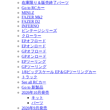
在庫限り＆販売終了パーツ
Go to RCカー
MINI-Z
FAZER Mk2
FAZER D2
INFERNO
ビンテージシリーズ
クローラー
EPオフロード
EPオンロード
GPオフロード
GPオンロード
EPツーリング
GPツーリング
1/8ビッグスケール EP＆GPツーリングカー
トラック
See all RCカー
Go to 新製品
2026年10月発売
キット
パーツ
2026年9月発売