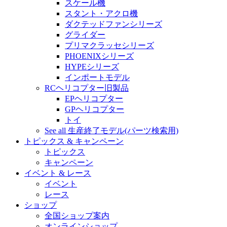
スケール機
スタント・アクロ機
ダクテッドファンシリーズ
グライダー
プリマクラッセシリーズ
PHOENIXシリーズ
HYPEシリーズ
インポートモデル
RCヘリコプター旧製品
EPヘリコプター
GPヘリコプター
トイ
See all 生産終了モデル(パーツ検索用)
トピックス & キャンペーン
トピックス
キャンペーン
イベント & レース
イベント
レース
ショップ
全国ショップ案内
オンラインショップ