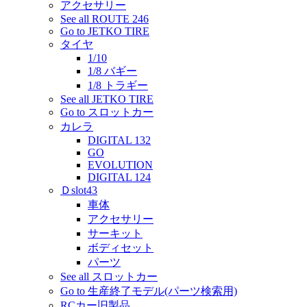
アクセサリー
See all ROUTE 246
Go to JETKO TIRE
タイヤ
1/10
1/8 バギー
1/8 トラギー
See all JETKO TIRE
Go to スロットカー
カレラ
DIGITAL 132
GO
EVOLUTION
DIGITAL 124
Ｄslot43
車体
アクセサリー
サーキット
ボディセット
パーツ
See all スロットカー
Go to 生産終了モデル(パーツ検索用)
RCカー旧製品