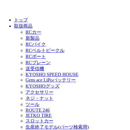
トップ
取扱商品
RCカー
新製品
RCバイク
RCベルトビークル
RCボート
RCプレーン
送受信機
KYOSHO SPEED HOUSE
Gens ace LiPoバッテリー
KYOSHOグッズ
アクセサリー
ネジ・ナット
ツール
ROUTE 246
JETKO TIRE
スロットカー
生産終了モデル(パーツ検索用)