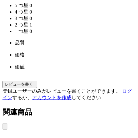
5 つ星
0
4 つ星
0
3 つ星
0
2 つ星
1
1 つ星
0
品質
価格
価値
レビューを書く
登録ユーザーのみがレビューを書くことができます。
ログ
イン
するか、
アカウントを作成
してください
関連商品