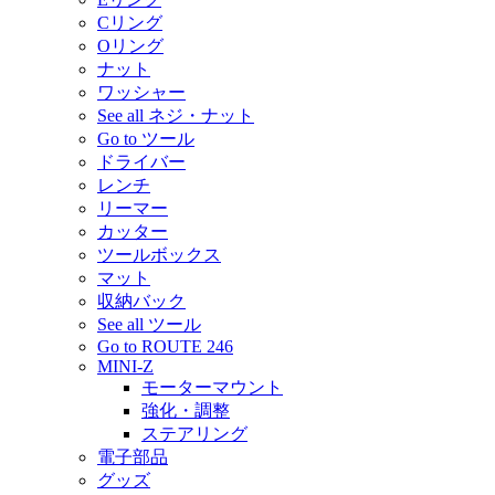
Cリング
Oリング
ナット
ワッシャー
See all ネジ・ナット
Go to ツール
ドライバー
レンチ
リーマー
カッター
ツールボックス
マット
収納バック
See all ツール
Go to ROUTE 246
MINI-Z
モーターマウント
強化・調整
ステアリング
電子部品
グッズ