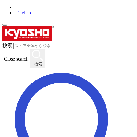
English
検索
Close search
検索