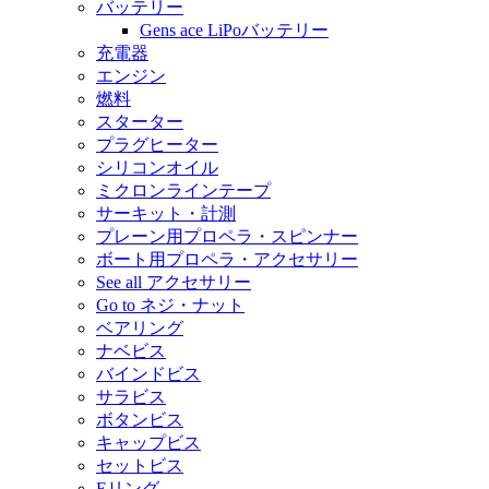
バッテリー
Gens ace LiPoバッテリー
充電器
エンジン
燃料
スターター
プラグヒーター
シリコンオイル
ミクロンラインテープ
サーキット・計測
プレーン用プロペラ・スピンナー
ボート用プロペラ・アクセサリー
See all アクセサリー
Go to ネジ・ナット
ベアリング
ナベビス
バインドビス
サラビス
ボタンビス
キャップビス
セットビス
Eリング