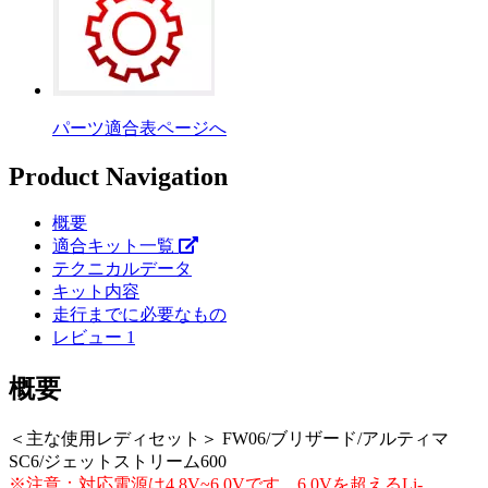
パーツ適合表ページへ
Product Navigation
概要
適合キット一覧
テクニカルデータ
キット内容
走行までに必要なもの
レビュー
1
概要
＜主な使用レディセット＞ FW06/ブリザード/アルティマ
SC6/ジェットストリーム600
※注意：対応電源は4.8V~6.0Vです、6.0Vを超えるLi-