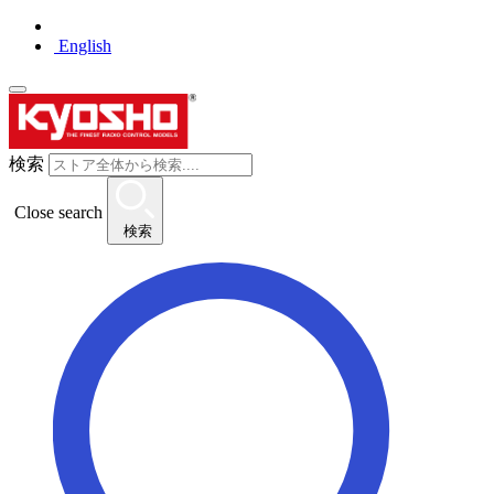
English
検索
Close search
検索