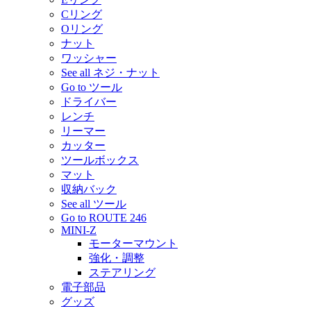
Cリング
Oリング
ナット
ワッシャー
See all ネジ・ナット
Go to ツール
ドライバー
レンチ
リーマー
カッター
ツールボックス
マット
収納バック
See all ツール
Go to ROUTE 246
MINI-Z
モーターマウント
強化・調整
ステアリング
電子部品
グッズ