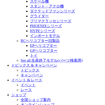
スケール機
スタント・アクロ機
ダクテッドファンシリーズ
グライダー
プリマクラッセシリーズ
PHOENIXシリーズ
HYPEシリーズ
インポートモデル
RCヘリコプター旧製品
EPヘリコプター
GPヘリコプター
トイ
See all 生産終了モデル(パーツ検索用)
トピックス & キャンペーン
トピックス
キャンペーン
イベント & レース
イベント
レース
ショップ
全国ショップ案内
オンラインショップ