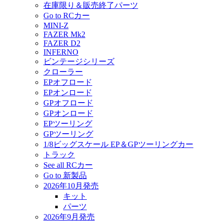
在庫限り＆販売終了パーツ
Go to RCカー
MINI-Z
FAZER Mk2
FAZER D2
INFERNO
ビンテージシリーズ
クローラー
EPオフロード
EPオンロード
GPオフロード
GPオンロード
EPツーリング
GPツーリング
1/8ビッグスケール EP＆GPツーリングカー
トラック
See all RCカー
Go to 新製品
2026年10月発売
キット
パーツ
2026年9月発売