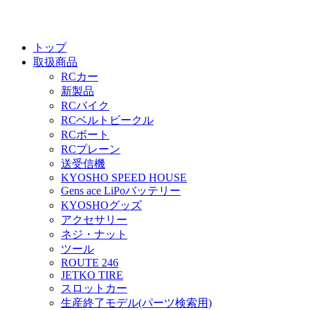
トップ
取扱商品
RCカー
新製品
RCバイク
RCベルトビークル
RCボート
RCプレーン
送受信機
KYOSHO SPEED HOUSE
Gens ace LiPoバッテリー
KYOSHOグッズ
アクセサリー
ネジ・ナット
ツール
ROUTE 246
JETKO TIRE
スロットカー
生産終了モデル(パーツ検索用)