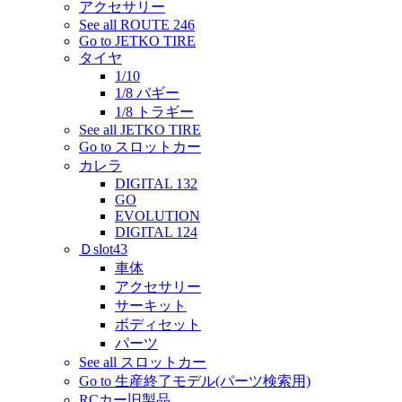
アクセサリー
See all ROUTE 246
Go to JETKO TIRE
タイヤ
1/10
1/8 バギー
1/8 トラギー
See all JETKO TIRE
Go to スロットカー
カレラ
DIGITAL 132
GO
EVOLUTION
DIGITAL 124
Ｄslot43
車体
アクセサリー
サーキット
ボディセット
パーツ
See all スロットカー
Go to 生産終了モデル(パーツ検索用)
RCカー旧製品