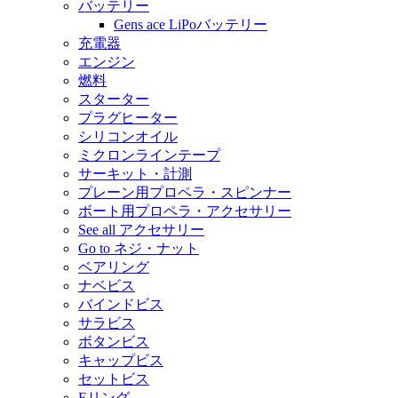
バッテリー
Gens ace LiPoバッテリー
充電器
エンジン
燃料
スターター
プラグヒーター
シリコンオイル
ミクロンラインテープ
サーキット・計測
プレーン用プロペラ・スピンナー
ボート用プロペラ・アクセサリー
See all アクセサリー
Go to ネジ・ナット
ベアリング
ナベビス
バインドビス
サラビス
ボタンビス
キャップビス
セットビス
Eリング