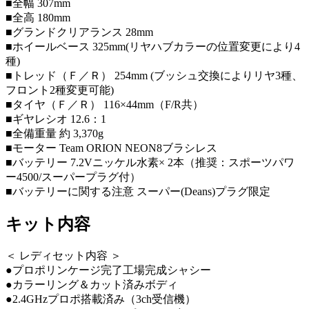
■全幅 307mm
■全高 180mm
■グランドクリアランス 28mm
■ホイールベース 325mm(リヤハブカラーの位置変更により4
種)
■トレッド（Ｆ／Ｒ） 254mm (ブッシュ交換によりリヤ3種、
フロント2種変更可能)
■タイヤ（Ｆ／Ｒ） 116×44mm（F/R共）
■ギヤレシオ 12.6：1
■全備重量 約 3,370g
■モーター Team ORION NEON8ブラシレス
■バッテリー 7.2Vニッケル水素× 2本（推奨：スポーツパワ
ー4500/スーパープラグ付）
■バッテリーに関する注意 スーパー(Deans)プラグ限定
キット内容
＜ レディセット内容 ＞
●プロポリンケージ完了工場完成シャシー
●カラーリング＆カット済みボディ
●2.4GHzプロポ搭載済み（3ch受信機）