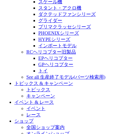
スケール機
スタント・アクロ機
ダクテッドファンシリーズ
グライダー
プリマクラッセシリーズ
PHOENIXシリーズ
HYPEシリーズ
インポートモデル
RCヘリコプター旧製品
EPヘリコプター
GPヘリコプター
トイ
See all 生産終了モデル(パーツ検索用)
トピックス & キャンペーン
トピックス
キャンペーン
イベント & レース
イベント
レース
ショップ
全国ショップ案内
オンラインショップ