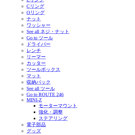
Cリング
Oリング
ナット
ワッシャー
See all ネジ・ナット
Go to ツール
ドライバー
レンチ
リーマー
カッター
ツールボックス
マット
収納バック
See all ツール
Go to ROUTE 246
MINI-Z
モーターマウント
強化・調整
ステアリング
電子部品
グッズ