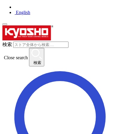
English
検索
Close search
検索