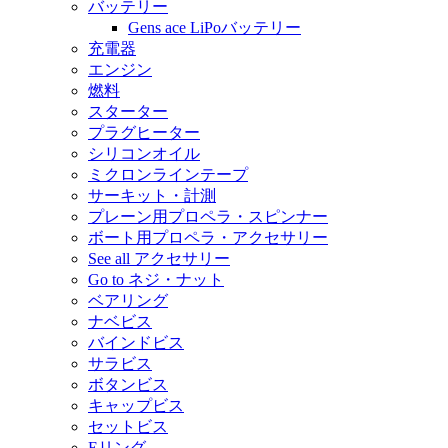
バッテリー
Gens ace LiPoバッテリー
充電器
エンジン
燃料
スターター
プラグヒーター
シリコンオイル
ミクロンラインテープ
サーキット・計測
プレーン用プロペラ・スピンナー
ボート用プロペラ・アクセサリー
See all アクセサリー
Go to ネジ・ナット
ベアリング
ナベビス
バインドビス
サラビス
ボタンビス
キャップビス
セットビス
Eリング