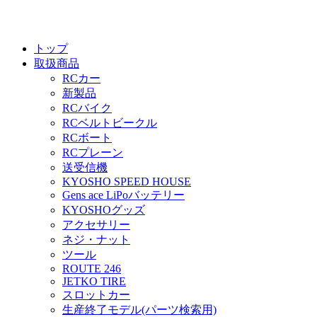
トップ
取扱商品
RCカー
新製品
RCバイク
RCベルトビークル
RCボート
RCプレーン
送受信機
KYOSHO SPEED HOUSE
Gens ace LiPoバッテリー
KYOSHOグッズ
アクセサリー
ネジ・ナット
ツール
ROUTE 246
JETKO TIRE
スロットカー
生産終了モデル(パーツ検索用)