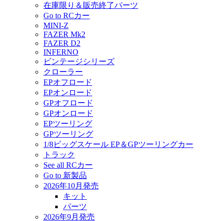
在庫限り＆販売終了パーツ
Go to RCカー
MINI-Z
FAZER Mk2
FAZER D2
INFERNO
ビンテージシリーズ
クローラー
EPオフロード
EPオンロード
GPオフロード
GPオンロード
EPツーリング
GPツーリング
1/8ビッグスケール EP＆GPツーリングカー
トラック
See all RCカー
Go to 新製品
2026年10月発売
キット
パーツ
2026年9月発売