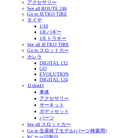
アクセサリー
See all ROUTE 246
Go to JETKO TIRE
タイヤ
1/10
1/8 バギー
1/8 トラギー
See all JETKO TIRE
Go to スロットカー
カレラ
DIGITAL 132
GO
EVOLUTION
DIGITAL 124
Ｄslot43
車体
アクセサリー
サーキット
ボディセット
パーツ
See all スロットカー
Go to 生産終了モデル(パーツ検索用)
RCカー旧製品