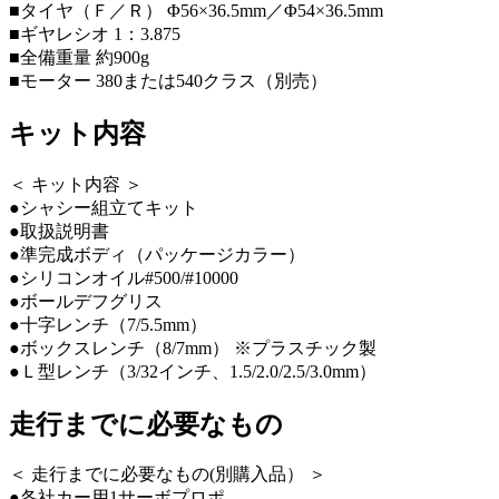
■タイヤ（Ｆ／Ｒ） Φ56×36.5mm／Φ54×36.5mm
■ギヤレシオ 1：3.875
■全備重量 約900g
■モーター 380または540クラス（別売）
キット内容
＜ キット内容 ＞
●シャシー組立てキット
●取扱説明書
●準完成ボディ（パッケージカラー）
●シリコンオイル#500/#10000
●ボールデフグリス
●十字レンチ（7/5.5mm）
●ボックスレンチ（8/7mm） ※プラスチック製
●Ｌ型レンチ（3/32インチ、1.5/2.0/2.5/3.0mm）
走行までに必要なもの
＜ 走行までに必要なもの(別購入品） ＞
●各社カー用1サーボプロポ