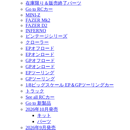
在庫限り＆販売終了パーツ
Go to RCカー
MINI-Z
FAZER Mk2
FAZER D2
INFERNO
ビンテージシリーズ
クローラー
EPオフロード
EPオンロード
GPオフロード
GPオンロード
EPツーリング
GPツーリング
1/8ビッグスケール EP＆GPツーリングカー
トラック
See all RCカー
Go to 新製品
2026年10月発売
キット
パーツ
2026年9月発売