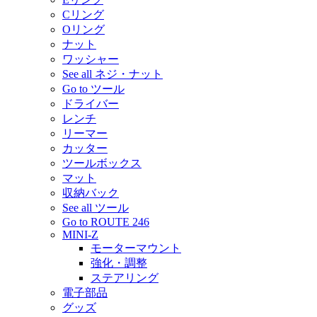
Cリング
Oリング
ナット
ワッシャー
See all ネジ・ナット
Go to ツール
ドライバー
レンチ
リーマー
カッター
ツールボックス
マット
収納バック
See all ツール
Go to ROUTE 246
MINI-Z
モーターマウント
強化・調整
ステアリング
電子部品
グッズ