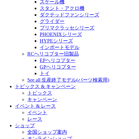
スケール機
スタント・アクロ機
ダクテッドファンシリーズ
グライダー
プリマクラッセシリーズ
PHOENIXシリーズ
HYPEシリーズ
インポートモデル
RCヘリコプター旧製品
EPヘリコプター
GPヘリコプター
トイ
See all 生産終了モデル(パーツ検索用)
トピックス & キャンペーン
トピックス
キャンペーン
イベント & レース
イベント
レース
ショップ
全国ショップ案内
オンラインショップ