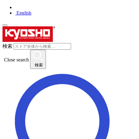
English
検索
Close search
検索