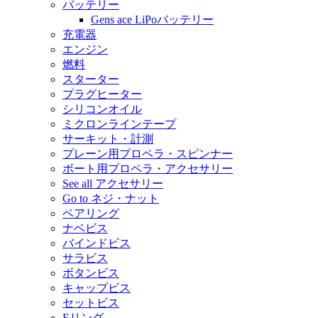
バッテリー
Gens ace LiPoバッテリー
充電器
エンジン
燃料
スターター
プラグヒーター
シリコンオイル
ミクロンラインテープ
サーキット・計測
プレーン用プロペラ・スピンナー
ボート用プロペラ・アクセサリー
See all アクセサリー
Go to ネジ・ナット
ベアリング
ナベビス
バインドビス
サラビス
ボタンビス
キャップビス
セットビス
Eリング