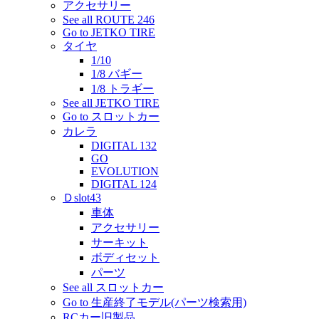
アクセサリー
See all ROUTE 246
Go to JETKO TIRE
タイヤ
1/10
1/8 バギー
1/8 トラギー
See all JETKO TIRE
Go to スロットカー
カレラ
DIGITAL 132
GO
EVOLUTION
DIGITAL 124
Ｄslot43
車体
アクセサリー
サーキット
ボディセット
パーツ
See all スロットカー
Go to 生産終了モデル(パーツ検索用)
RCカー旧製品