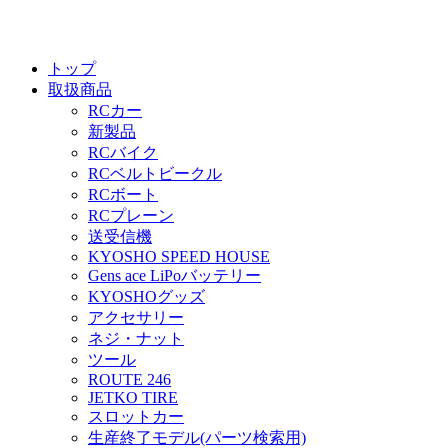
トップ
取扱商品
RCカー
新製品
RCバイク
RCベルトビークル
RCボート
RCプレーン
送受信機
KYOSHO SPEED HOUSE
Gens ace LiPoバッテリー
KYOSHOグッズ
アクセサリー
ネジ・ナット
ツール
ROUTE 246
JETKO TIRE
スロットカー
生産終了モデル(パーツ検索用)