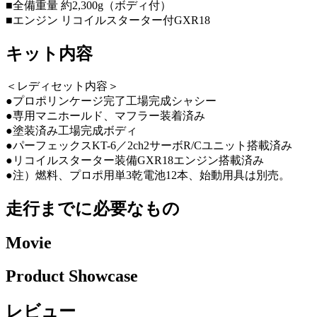
■全備重量 約2,300g（ボディ付）
■エンジン リコイルスターター付GXR18
キット内容
＜レディセット内容＞
●プロポリンケージ完了工場完成シャシー
●専用マニホールド、マフラー装着済み
●塗装済み工場完成ボディ
●パーフェックスKT-6／2ch2サーボR/Cユニット搭載済み
●リコイルスターター装備GXR18エンジン搭載済み
●注）燃料、プロポ用単3乾電池12本、始動用具は別売。
走行までに必要なもの
Movie
Product Showcase
レビュー