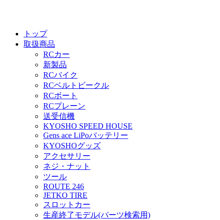
トップ
取扱商品
RCカー
新製品
RCバイク
RCベルトビークル
RCボート
RCプレーン
送受信機
KYOSHO SPEED HOUSE
Gens ace LiPoバッテリー
KYOSHOグッズ
アクセサリー
ネジ・ナット
ツール
ROUTE 246
JETKO TIRE
スロットカー
生産終了モデル(パーツ検索用)