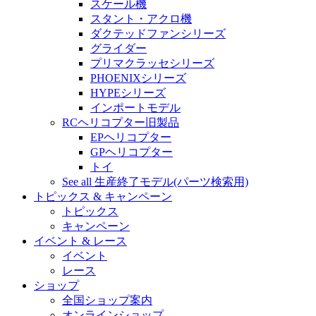
スケール機
スタント・アクロ機
ダクテッドファンシリーズ
グライダー
プリマクラッセシリーズ
PHOENIXシリーズ
HYPEシリーズ
インポートモデル
RCヘリコプター旧製品
EPヘリコプター
GPヘリコプター
トイ
See all 生産終了モデル(パーツ検索用)
トピックス & キャンペーン
トピックス
キャンペーン
イベント & レース
イベント
レース
ショップ
全国ショップ案内
オンラインショップ