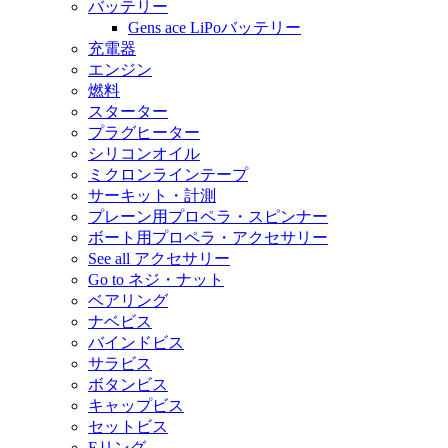
バッテリー
Gens ace LiPoバッテリー
充電器
エンジン
燃料
スターター
プラグヒーター
シリコンオイル
ミクロンラインテープ
サーキット・計測
プレーン用プロペラ・スピンナー
ボート用プロペラ・アクセサリー
See all アクセサリー
Go to ネジ・ナット
ベアリング
ナベビス
バインドビス
サラビス
ボタンビス
キャップビス
セットビス
Eリング