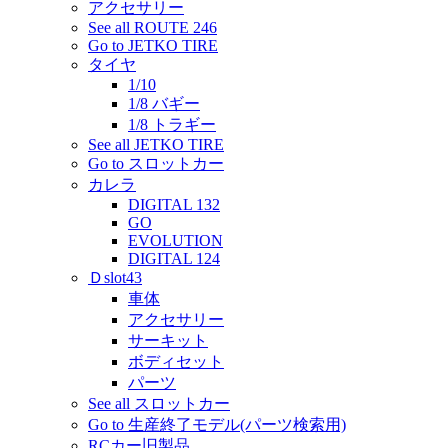
アクセサリー
See all ROUTE 246
Go to JETKO TIRE
タイヤ
1/10
1/8 バギー
1/8 トラギー
See all JETKO TIRE
Go to スロットカー
カレラ
DIGITAL 132
GO
EVOLUTION
DIGITAL 124
Ｄslot43
車体
アクセサリー
サーキット
ボディセット
パーツ
See all スロットカー
Go to 生産終了モデル(パーツ検索用)
RCカー旧製品