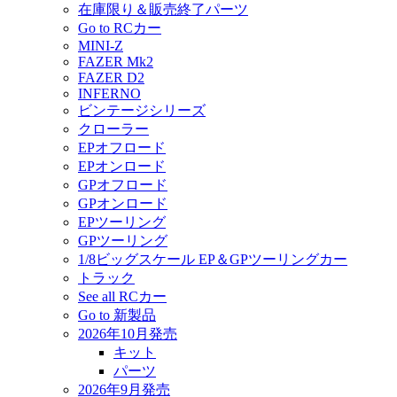
在庫限り＆販売終了パーツ
Go to RCカー
MINI-Z
FAZER Mk2
FAZER D2
INFERNO
ビンテージシリーズ
クローラー
EPオフロード
EPオンロード
GPオフロード
GPオンロード
EPツーリング
GPツーリング
1/8ビッグスケール EP＆GPツーリングカー
トラック
See all RCカー
Go to 新製品
2026年10月発売
キット
パーツ
2026年9月発売