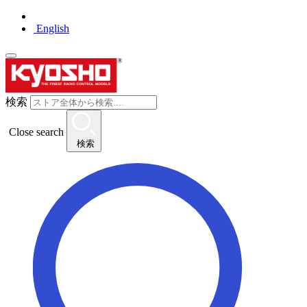
English
検索
Close search
検索