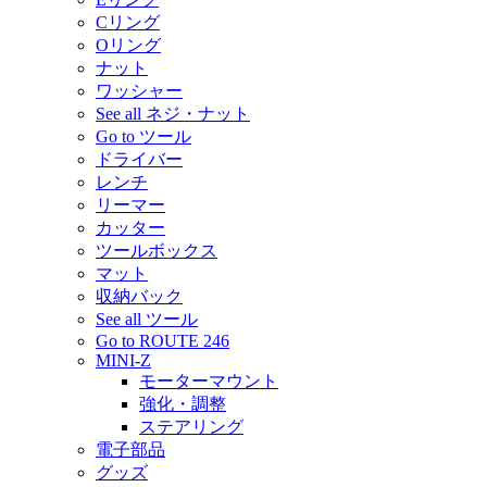
Cリング
Oリング
ナット
ワッシャー
See all ネジ・ナット
Go to ツール
ドライバー
レンチ
リーマー
カッター
ツールボックス
マット
収納バック
See all ツール
Go to ROUTE 246
MINI-Z
モーターマウント
強化・調整
ステアリング
電子部品
グッズ