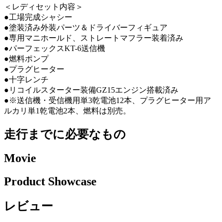
＜レディセット内容＞
●工場完成シャシー
●塗装済み外装パーツ＆ドライバーフィギュア
●専用マニホールド、ストレートマフラー装着済み
●パーフェックスKT-6送信機
●燃料ポンプ
●プラグヒーター
●十字レンチ
●リコイルスターター装備GZ15エンジン搭載済み
●※送信機・受信機用単3乾電池12本、プラグヒーター用ア
ルカリ単1乾電池2本、燃料は別売。
走行までに必要なもの
Movie
Product Showcase
レビュー