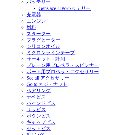
バッテリー
Gens ace LiPoバッテリー
充電器
エンジン
燃料
スターター
プラグヒーター
シリコンオイル
ミクロンラインテープ
サーキット・計測
プレーン用プロペラ・スピンナー
ボート用プロペラ・アクセサリー
See all アクセサリー
Go to ネジ・ナット
ベアリング
ナベビス
バインドビス
サラビス
ボタンビス
キャップビス
セットビス
Eリング