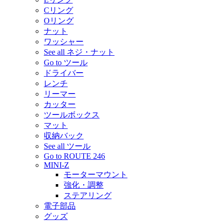
Cリング
Oリング
ナット
ワッシャー
See all ネジ・ナット
Go to ツール
ドライバー
レンチ
リーマー
カッター
ツールボックス
マット
収納バック
See all ツール
Go to ROUTE 246
MINI-Z
モーターマウント
強化・調整
ステアリング
電子部品
グッズ