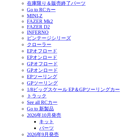
在庫限り＆販売終了パーツ
Go to RCカー
MINI-Z
FAZER Mk2
FAZER D2
INFERNO
ビンテージシリーズ
クローラー
EPオフロード
EPオンロード
GPオフロード
GPオンロード
EPツーリング
GPツーリング
1/8ビッグスケール EP＆GPツーリングカー
トラック
See all RCカー
Go to 新製品
2026年10月発売
キット
パーツ
2026年9月発売