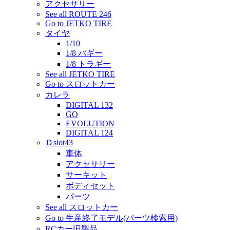
アクセサリー
See all ROUTE 246
Go to JETKO TIRE
タイヤ
1/10
1/8 バギー
1/8 トラギー
See all JETKO TIRE
Go to スロットカー
カレラ
DIGITAL 132
GO
EVOLUTION
DIGITAL 124
Ｄslot43
車体
アクセサリー
サーキット
ボディセット
パーツ
See all スロットカー
Go to 生産終了モデル(パーツ検索用)
RCカー旧製品