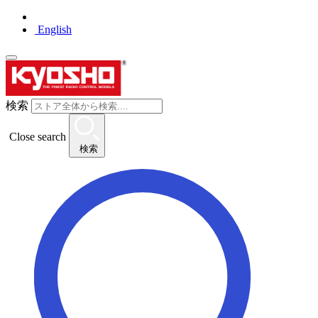
English
検索
Close search
検索