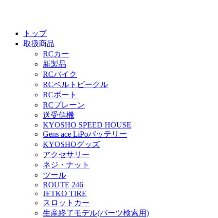
トップ
取扱商品
RCカー
新製品
RCバイク
RCベルトビークル
RCボート
RCプレーン
送受信機
KYOSHO SPEED HOUSE
Gens ace LiPoバッテリー
KYOSHOグッズ
アクセサリー
ネジ・ナット
ツール
ROUTE 246
JETKO TIRE
スロットカー
生産終了モデル(パーツ検索用)