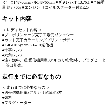
Ｒ） Φ148×66mm / Φ148×66mm ■ギヤレシオ 13.76:1 ■全備重
量 約3,750g ■エンジン リコイルスターター付KE25
キット内容
＜ レディセット内容 ＞
●プロポリンケージ完了工場完成シャシー
●カット完了カラーリングプリントボディ
●2.4GHz Syncro KT-201送信機
●十字レンチ
●六角レンチ
●注）燃料、送/受信機用単3アルカリ乾電8本、プラグヒータ
ー等は別売。
走行までに必要なもの
＜ 走行までに必要なもの ＞
●送受信機用単3アルカリ乾電池8本
●燃料
●プラグヒーター