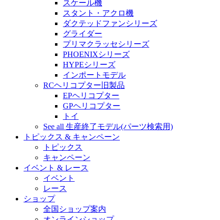
スケール機
スタント・アクロ機
ダクテッドファンシリーズ
グライダー
プリマクラッセシリーズ
PHOENIXシリーズ
HYPEシリーズ
インポートモデル
RCヘリコプター旧製品
EPヘリコプター
GPヘリコプター
トイ
See all 生産終了モデル(パーツ検索用)
トピックス & キャンペーン
トピックス
キャンペーン
イベント & レース
イベント
レース
ショップ
全国ショップ案内
オンラインショップ