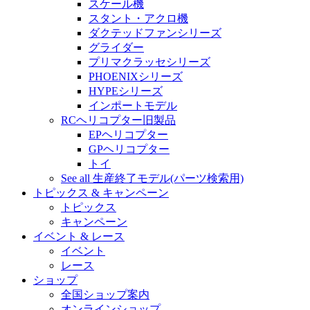
スケール機
スタント・アクロ機
ダクテッドファンシリーズ
グライダー
プリマクラッセシリーズ
PHOENIXシリーズ
HYPEシリーズ
インポートモデル
RCヘリコプター旧製品
EPヘリコプター
GPヘリコプター
トイ
See all 生産終了モデル(パーツ検索用)
トピックス & キャンペーン
トピックス
キャンペーン
イベント & レース
イベント
レース
ショップ
全国ショップ案内
オンラインショップ