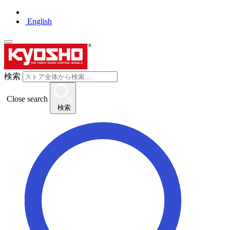
English
検索
Close search
検索