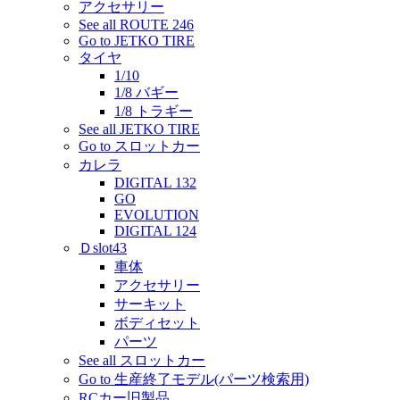
アクセサリー
See all ROUTE 246
Go to JETKO TIRE
タイヤ
1/10
1/8 バギー
1/8 トラギー
See all JETKO TIRE
Go to スロットカー
カレラ
DIGITAL 132
GO
EVOLUTION
DIGITAL 124
Ｄslot43
車体
アクセサリー
サーキット
ボディセット
パーツ
See all スロットカー
Go to 生産終了モデル(パーツ検索用)
RCカー旧製品