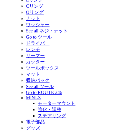
Cリング
Oリング
ナット
ワッシャー
See all ネジ・ナット
Go to ツール
ドライバー
レンチ
リーマー
カッター
ツールボックス
マット
収納バック
See all ツール
Go to ROUTE 246
MINI-Z
モーターマウント
強化・調整
ステアリング
電子部品
グッズ