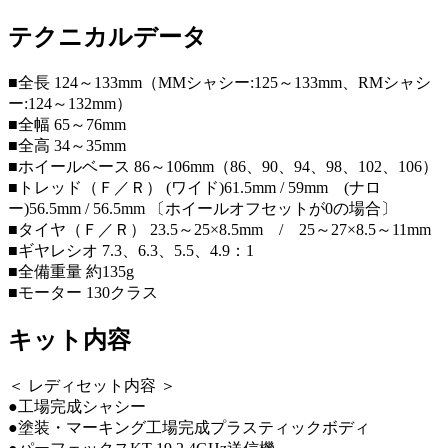
テクニカルデータ
■全長 124～133mm（MMシャシー:125～133mm、RMシャシ
ー:124～132mm）
■全幅 65～76mm
■全高 34～35mm
■ホイールベース 86～106mm（86、90、94、98、102、106）
■トレッド（Ｆ／Ｒ） (ワイド)61.5mm / 59mm (ナロ
ー)56.5mm / 56.5mm 〔ホイールオフセットが0の場合〕
■タイヤ（Ｆ／Ｒ） 23.5～25×8.5mm / 25～27×8.5～11mm
■ギヤレシオ 7.3、6.3、5.5、4.9：1
■全備重量 約135g
■モーター 130クラス
キット内容
＜ レディセット内容 ＞
●工場完成シャシー
●塗装・マーキング工場完成プラスティックボディ