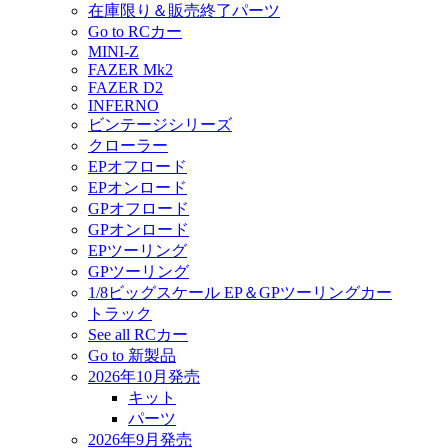
在庫限り＆販売終了パーツ
Go to RCカー
MINI-Z
FAZER Mk2
FAZER D2
INFERNO
ビンテージシリーズ
クローラー
EPオフロード
EPオンロード
GPオフロード
GPオンロード
EPツーリング
GPツーリング
1/8ビッグスケール EP＆GPツーリングカー
トラック
See all RCカー
Go to 新製品
2026年10月発売
キット
パーツ
2026年9月発売