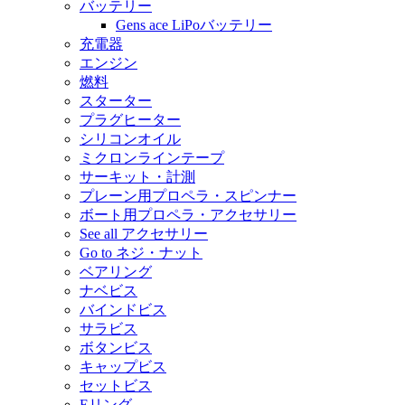
バッテリー
Gens ace LiPoバッテリー
充電器
エンジン
燃料
スターター
プラグヒーター
シリコンオイル
ミクロンラインテープ
サーキット・計測
プレーン用プロペラ・スピンナー
ボート用プロペラ・アクセサリー
See all アクセサリー
Go to ネジ・ナット
ベアリング
ナベビス
バインドビス
サラビス
ボタンビス
キャップビス
セットビス
Eリング