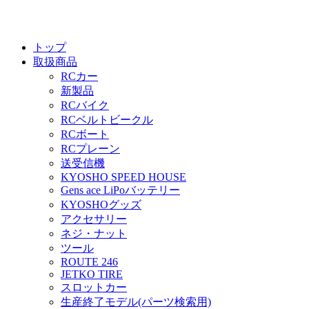
トップ
取扱商品
RCカー
新製品
RCバイク
RCベルトビークル
RCボート
RCプレーン
送受信機
KYOSHO SPEED HOUSE
Gens ace LiPoバッテリー
KYOSHOグッズ
アクセサリー
ネジ・ナット
ツール
ROUTE 246
JETKO TIRE
スロットカー
生産終了モデル(パーツ検索用)