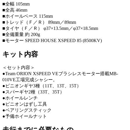
■全幅 105mm
■全高 46mm
■ホイールベース 115mm
■トレッド（Ｆ／Ｒ） 89mm／89mm
■タイヤ（Ｆ／Ｒ） φ37×13.5mm／φ37×18.5mm
■全備重量 約 200g
■モーター SPEED HOUSE XSPEED 85 (8500KV)
キット内容
＜セット内容＞
●Team ORION XSPEED VEブラシレスモーター搭載MB-
010VE工場完成シャシー。
●ピニオンギヤ3種（11T、13T、15T）
●スパーギヤ2種（33T、35T）
●ホイールレンチ
●ピニオンはずし工具
●ベアリングスティック
●予備ホイールナット
走行までに必要なもの