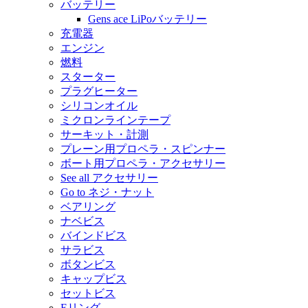
バッテリー
Gens ace LiPoバッテリー
充電器
エンジン
燃料
スターター
プラグヒーター
シリコンオイル
ミクロンラインテープ
サーキット・計測
プレーン用プロペラ・スピンナー
ボート用プロペラ・アクセサリー
See all アクセサリー
Go to ネジ・ナット
ベアリング
ナベビス
バインドビス
サラビス
ボタンビス
キャップビス
セットビス
Eリング