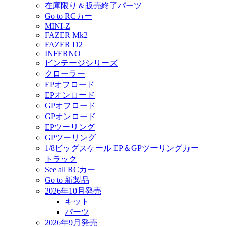
在庫限り＆販売終了パーツ
Go to RCカー
MINI-Z
FAZER Mk2
FAZER D2
INFERNO
ビンテージシリーズ
クローラー
EPオフロード
EPオンロード
GPオフロード
GPオンロード
EPツーリング
GPツーリング
1/8ビッグスケール EP＆GPツーリングカー
トラック
See all RCカー
Go to 新製品
2026年10月発売
キット
パーツ
2026年9月発売