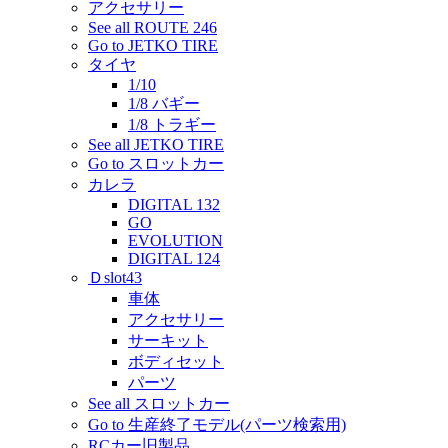
アクセサリー
See all ROUTE 246
Go to JETKO TIRE
タイヤ
1/10
1/8 バギー
1/8 トラギー
See all JETKO TIRE
Go to スロットカー
カレラ
DIGITAL 132
GO
EVOLUTION
DIGITAL 124
Ｄslot43
車体
アクセサリー
サーキット
ボディセット
パーツ
See all スロットカー
Go to 生産終了モデル(パーツ検索用)
RCカー旧製品