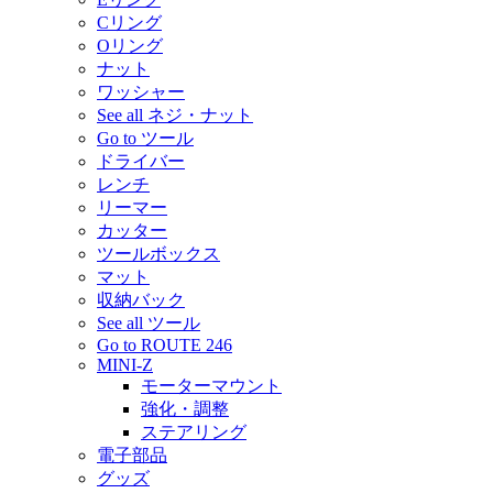
Cリング
Oリング
ナット
ワッシャー
See all ネジ・ナット
Go to ツール
ドライバー
レンチ
リーマー
カッター
ツールボックス
マット
収納バック
See all ツール
Go to ROUTE 246
MINI-Z
モーターマウント
強化・調整
ステアリング
電子部品
グッズ