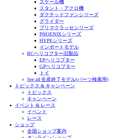
スケール機
スタント・アクロ機
ダクテッドファンシリーズ
グライダー
プリマクラッセシリーズ
PHOENIXシリーズ
HYPEシリーズ
インポートモデル
RCヘリコプター旧製品
EPヘリコプター
GPヘリコプター
トイ
See all 生産終了モデル(パーツ検索用)
トピックス & キャンペーン
トピックス
キャンペーン
イベント & レース
イベント
レース
ショップ
全国ショップ案内
オンラインショップ