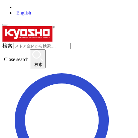
English
検索
Close search
検索