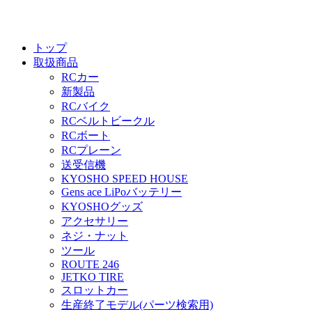
トップ
取扱商品
RCカー
新製品
RCバイク
RCベルトビークル
RCボート
RCプレーン
送受信機
KYOSHO SPEED HOUSE
Gens ace LiPoバッテリー
KYOSHOグッズ
アクセサリー
ネジ・ナット
ツール
ROUTE 246
JETKO TIRE
スロットカー
生産終了モデル(パーツ検索用)