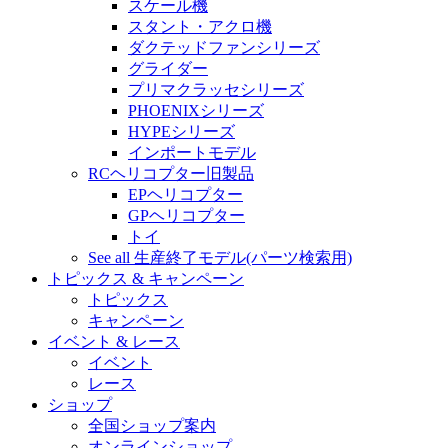
スケール機
スタント・アクロ機
ダクテッドファンシリーズ
グライダー
プリマクラッセシリーズ
PHOENIXシリーズ
HYPEシリーズ
インポートモデル
RCヘリコプター旧製品
EPヘリコプター
GPヘリコプター
トイ
See all 生産終了モデル(パーツ検索用)
トピックス & キャンペーン
トピックス
キャンペーン
イベント & レース
イベント
レース
ショップ
全国ショップ案内
オンラインショップ