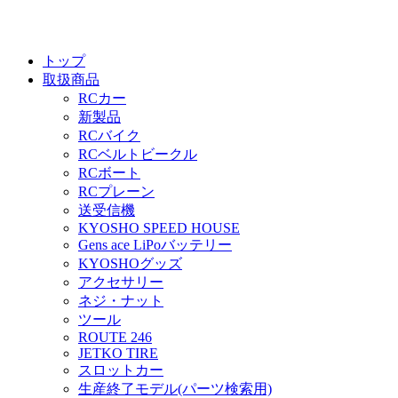
トップ
取扱商品
RCカー
新製品
RCバイク
RCベルトビークル
RCボート
RCプレーン
送受信機
KYOSHO SPEED HOUSE
Gens ace LiPoバッテリー
KYOSHOグッズ
アクセサリー
ネジ・ナット
ツール
ROUTE 246
JETKO TIRE
スロットカー
生産終了モデル(パーツ検索用)