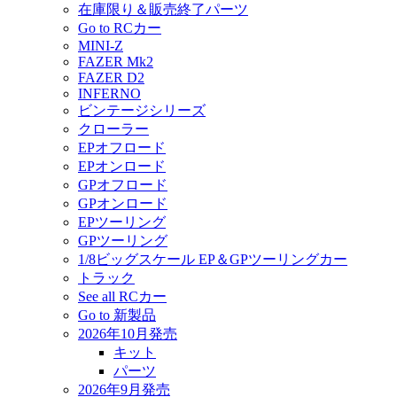
在庫限り＆販売終了パーツ
Go to RCカー
MINI-Z
FAZER Mk2
FAZER D2
INFERNO
ビンテージシリーズ
クローラー
EPオフロード
EPオンロード
GPオフロード
GPオンロード
EPツーリング
GPツーリング
1/8ビッグスケール EP＆GPツーリングカー
トラック
See all RCカー
Go to 新製品
2026年10月発売
キット
パーツ
2026年9月発売