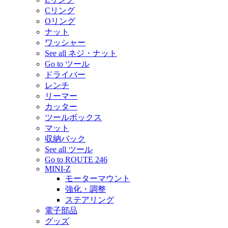
Cリング
Oリング
ナット
ワッシャー
See all ネジ・ナット
Go to ツール
ドライバー
レンチ
リーマー
カッター
ツールボックス
マット
収納バック
See all ツール
Go to ROUTE 246
MINI-Z
モーターマウント
強化・調整
ステアリング
電子部品
グッズ