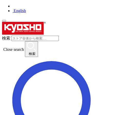
English
検索
Close search
検索