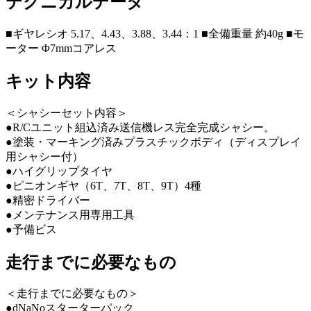
テクニカルデータ
■ギヤレシオ 5.17、4.43、3.88、3.44：1 ■全備重量 約40g ■モ
ーター Φ7mmコアレス
キット内容
＜シャシーセット内容＞
●R/Cユニット組込済み送信機レス完全完成シャシー。
●塗装・マーキング済みプラスチックボディ（ディスプレイ
用シャシー付）
●ハイグリップタイヤ
●ピニオンギヤ（6T、7T、8T、9T）4種
●精密ドライバー
●メンテナンス用専用工具
●予備ビス
走行までに必要なもの
＜走行までに必要なもの＞
●dNaNoスターターパック