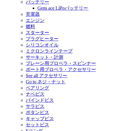
バッテリー
Gens ace LiPoバッテリー
充電器
エンジン
燃料
スターター
プラグヒーター
シリコンオイル
ミクロンラインテープ
サーキット・計測
プレーン用プロペラ・スピンナー
ボート用プロペラ・アクセサリー
See all アクセサリー
Go to ネジ・ナット
ベアリング
ナベビス
バインドビス
サラビス
ボタンビス
キャップビス
セットビス
Eリング