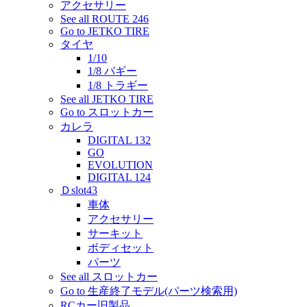
アクセサリー
See all ROUTE 246
Go to JETKO TIRE
タイヤ
1/10
1/8 バギー
1/8 トラギー
See all JETKO TIRE
Go to スロットカー
カレラ
DIGITAL 132
GO
EVOLUTION
DIGITAL 124
Ｄslot43
車体
アクセサリー
サーキット
ボディセット
パーツ
See all スロットカー
Go to 生産終了モデル(パーツ検索用)
RCカー旧製品