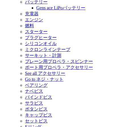
バッテリー
Gens ace LiPoバッテリー
充電器
エンジン
燃料
スターター
プラグヒーター
シリコンオイル
ミクロンラインテープ
サーキット・計測
プレーン用プロペラ・スピンナー
ボート用プロペラ・アクセサリー
See all アクセサリー
Go to ネジ・ナット
ベアリング
ナベビス
バインドビス
サラビス
ボタンビス
キャップビス
セットビス
Eリング