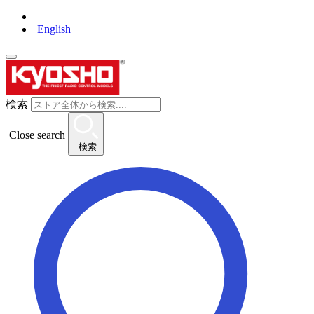
English
検索
Close search
検索