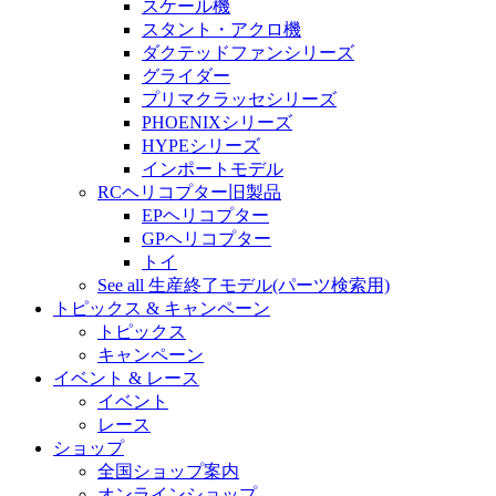
スケール機
スタント・アクロ機
ダクテッドファンシリーズ
グライダー
プリマクラッセシリーズ
PHOENIXシリーズ
HYPEシリーズ
インポートモデル
RCヘリコプター旧製品
EPヘリコプター
GPヘリコプター
トイ
See all 生産終了モデル(パーツ検索用)
トピックス & キャンペーン
トピックス
キャンペーン
イベント & レース
イベント
レース
ショップ
全国ショップ案内
オンラインショップ