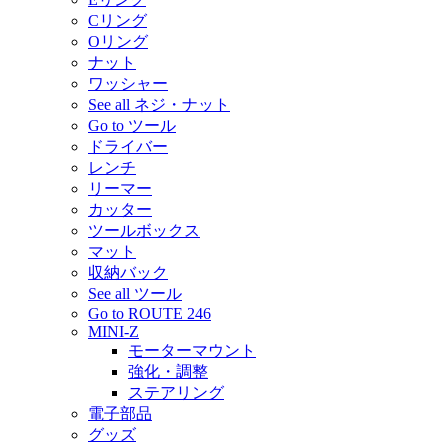
Cリング
Oリング
ナット
ワッシャー
See all ネジ・ナット
Go to ツール
ドライバー
レンチ
リーマー
カッター
ツールボックス
マット
収納バック
See all ツール
Go to ROUTE 246
MINI-Z
モーターマウント
強化・調整
ステアリング
電子部品
グッズ