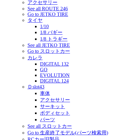
アクセサリー
See all ROUTE 246
Go to JETKO TIRE
タイヤ
1/10
1/8 バギー
1/8 トラギー
See all JETKO TIRE
Go to スロットカー
カレラ
DIGITAL 132
GO
EVOLUTION
DIGITAL 124
Ｄslot43
車体
アクセサリー
サーキット
ボディセット
パーツ
See all スロットカー
Go to 生産終了モデル(パーツ検索用)
RCカー旧製品