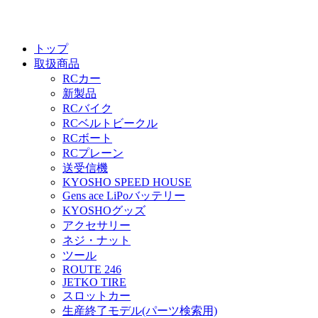
トップ
取扱商品
RCカー
新製品
RCバイク
RCベルトビークル
RCボート
RCプレーン
送受信機
KYOSHO SPEED HOUSE
Gens ace LiPoバッテリー
KYOSHOグッズ
アクセサリー
ネジ・ナット
ツール
ROUTE 246
JETKO TIRE
スロットカー
生産終了モデル(パーツ検索用)