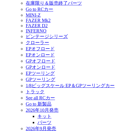
在庫限り＆販売終了パーツ
Go to RCカー
MINI-Z
FAZER Mk2
FAZER D2
INFERNO
ビンテージシリーズ
クローラー
EPオフロード
EPオンロード
GPオフロード
GPオンロード
EPツーリング
GPツーリング
1/8ビッグスケール EP＆GPツーリングカー
トラック
See all RCカー
Go to 新製品
2026年10月発売
キット
パーツ
2026年9月発売