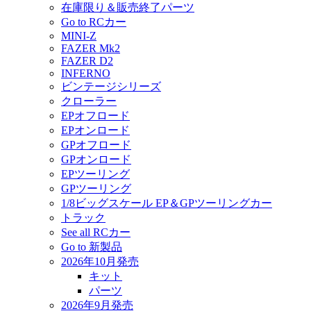
在庫限り＆販売終了パーツ
Go to RCカー
MINI-Z
FAZER Mk2
FAZER D2
INFERNO
ビンテージシリーズ
クローラー
EPオフロード
EPオンロード
GPオフロード
GPオンロード
EPツーリング
GPツーリング
1/8ビッグスケール EP＆GPツーリングカー
トラック
See all RCカー
Go to 新製品
2026年10月発売
キット
パーツ
2026年9月発売