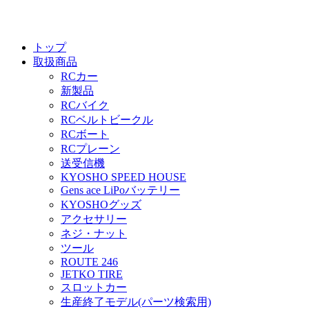
トップ
取扱商品
RCカー
新製品
RCバイク
RCベルトビークル
RCボート
RCプレーン
送受信機
KYOSHO SPEED HOUSE
Gens ace LiPoバッテリー
KYOSHOグッズ
アクセサリー
ネジ・ナット
ツール
ROUTE 246
JETKO TIRE
スロットカー
生産終了モデル(パーツ検索用)