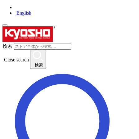
English
検索
Close search
検索