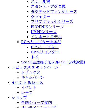
スケール機
スタント・アクロ機
ダクテッドファンシリーズ
グライダー
プリマクラッセシリーズ
PHOENIXシリーズ
HYPEシリーズ
インポートモデル
RCヘリコプター旧製品
EPヘリコプター
GPヘリコプター
トイ
See all 生産終了モデル(パーツ検索用)
トピックス & キャンペーン
トピックス
キャンペーン
イベント & レース
イベント
レース
ショップ
全国ショップ案内
オンラインショップ