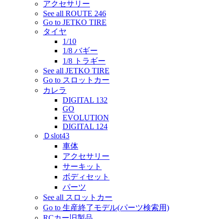
アクセサリー
See all ROUTE 246
Go to JETKO TIRE
タイヤ
1/10
1/8 バギー
1/8 トラギー
See all JETKO TIRE
Go to スロットカー
カレラ
DIGITAL 132
GO
EVOLUTION
DIGITAL 124
Ｄslot43
車体
アクセサリー
サーキット
ボディセット
パーツ
See all スロットカー
Go to 生産終了モデル(パーツ検索用)
RCカー旧製品