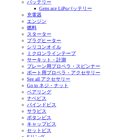
バッテリー
Gens ace LiPoバッテリー
充電器
エンジン
燃料
スターター
プラグヒーター
シリコンオイル
ミクロンラインテープ
サーキット・計測
プレーン用プロペラ・スピンナー
ボート用プロペラ・アクセサリー
See all アクセサリー
Go to ネジ・ナット
ベアリング
ナベビス
バインドビス
サラビス
ボタンビス
キャップビス
セットビス
Eリング